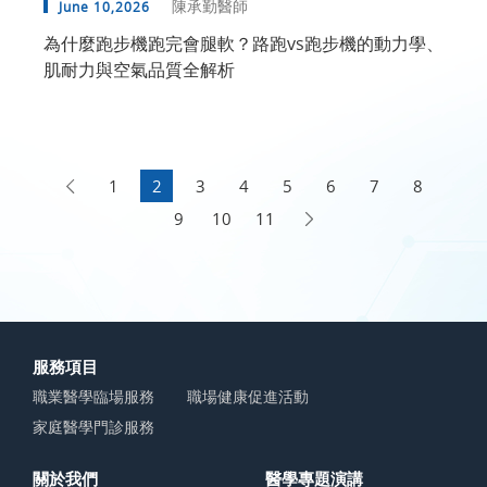
陳承勤醫師
June 10,2026
為什麼跑步機跑完會腿軟？路跑vs跑步機的動力學、
肌耐力與空氣品質全解析
1
2
3
4
5
6
7
8
9
10
11
服務項目
職業醫學臨場服務
職場健康促進活動
家庭醫學門診服務
關於我們
醫學專題演講