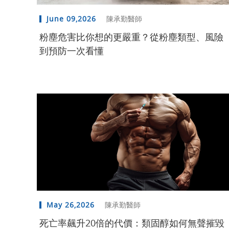
June 09,2026
陳承勤醫師
粉塵危害比你想的更嚴重？從粉塵類型、風險
到預防一次看懂
May 26,2026
陳承勤醫師
死亡率飆升20倍的代價：類固醇如何無聲摧毀