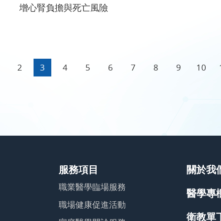
增心腎負擔與死亡風險
2
3
4
5
6
7
8
9
10
服務項目
關於我
職業醫學臨場服務
醫學專
職場健康促進活動
衛教單