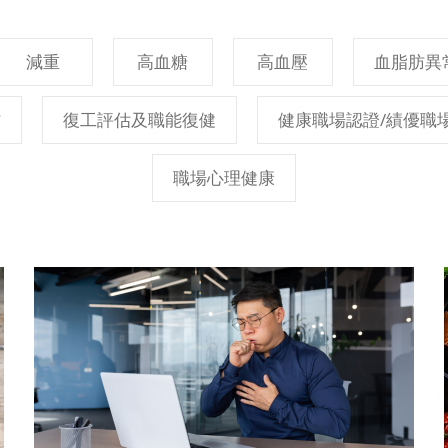
減重
高血糖
高血壓
血脂肪異
防
復工評估及職能復健
健康職場認證/績優職
職場心理健康