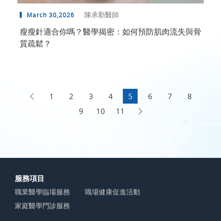
陳承勤醫師
March 30,2026
瘦瘦針適合你嗎？醫學揭密：如何預防肌肉流失與骨
質疏鬆？
1
2
3
4
5
6
7
8
9
10
11
服務項目
職業醫學臨場服務
職場健康促進活動
家庭醫學門診服務