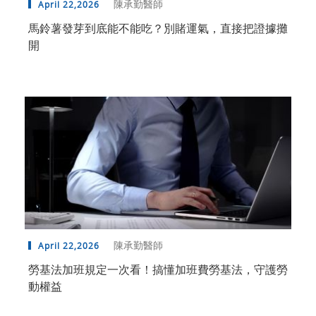
陳承勤醫師
April 22,2026
馬鈴薯發芽到底能不能吃？別賭運氣，直接把證據攤
開
陳承勤醫師
April 22,2026
勞基法加班規定一次看！搞懂加班費勞基法，守護勞
動權益