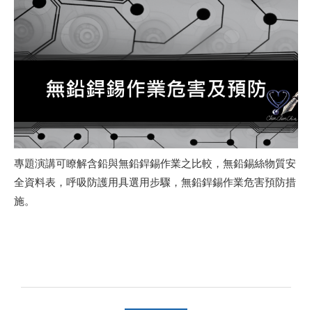
專題演講可瞭解含鉛與無鉛銲錫作業之比較，無鉛錫絲物質安
全資料表，呼吸防護用具選用步驟，無鉛銲錫作業危害預防措
施。