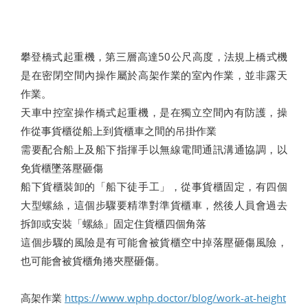
攀登橋式起重機，第三層高達50公尺高度，法規上橋式機
是在密閉空間內操作屬於高架作業的室內作業，並非露天
作業。
天車中控室操作橋式起重機，是在獨立空間內有防護，操
作從事貨櫃從船上到貨櫃車之間的吊掛作業
需要配合船上及船下指揮手以無線電間通訊溝通協調，以
免貨櫃墜落壓砸傷
船下貨櫃裝卸的「船下徒手工」，從事貨櫃固定，有四個
大型螺絲，這個步驟要精準對準貨櫃車，然後人員會過去
拆卸或安裝「螺絲」固定住貨櫃四個角落
這個步驟的風險是有可能會被貨櫃空中掉落壓砸傷風險，
也可能會被貨櫃角捲夾壓砸傷。
高架作業
https://www.wphp.doctor/blog/work-at-height