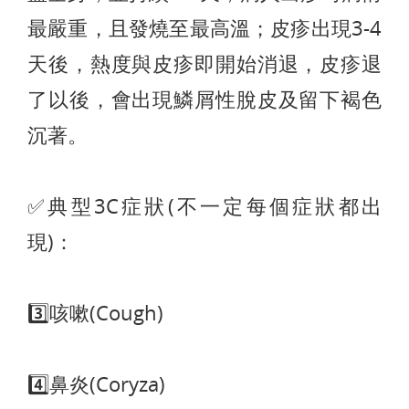
最嚴重，且發燒至最高溫；皮疹出現3-4
天後，熱度與皮疹即開始消退，皮疹退
了以後，會出現鱗屑性脫皮及留下褐色
沉著。
✅典型3C症狀(不一定每個症狀都出
現)
：
3️⃣咳嗽(Cough)
4️⃣鼻炎(Coryza)