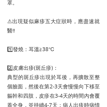
罩。
⚠️出現疑似麻疹五大症狀時，應盡速就
醫‼️
1️⃣發燒：耳溫≧38℃
2️⃣皮膚出疹(斑丘疹)：
典型的斑丘疹出現於耳後，再擴散至整
個臉面，然後在第2-3天會慢慢向下移至
軀幹和四肢，皮疹在3-4天的時間內會覆
蓋全身，並持續4-7天；病人出疹時病情