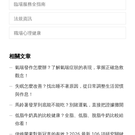
臨場服務全指南
法規資訊
職場心理健康
相關文章
氣喘發作怎麼辦？了解氣喘症狀的表現，掌握正確急救
觀念！
失眠怎麼改善？找出睡不著原因，從日常調整生活習慣
與作息！
馬鈴薯發芽到底能不能吃？別賭運氣，直接把證據攤開
低脂牛奶真的比較健康？全脂、低脂、脫脂牛奶比較給
你看！
伊維菌素對新冠真的有效？2026 最新 106 項研究關鍵