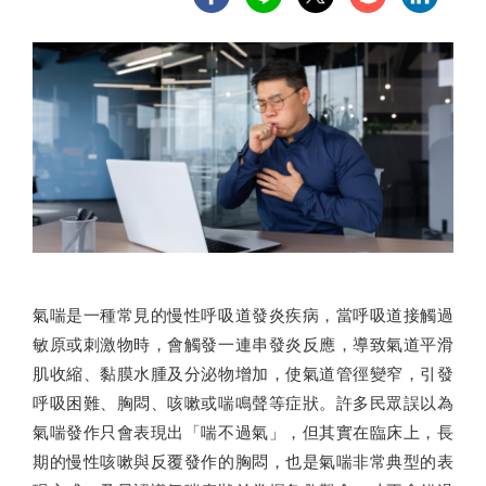
氣喘是一種常見的慢性呼吸道發炎疾病，當呼吸道接觸過
敏原或刺激物時，會觸發一連串發炎反應，導致氣道平滑
肌收縮、黏膜水腫及分泌物增加，使氣道管徑變窄，引發
呼吸困難、胸悶、咳嗽或喘鳴聲等症狀。許多民眾誤以為
氣喘發作只會表現出「喘不過氣」，但其實在臨床上，長
期的慢性咳嗽與反覆發作的胸悶，也是氣喘非常典型的表