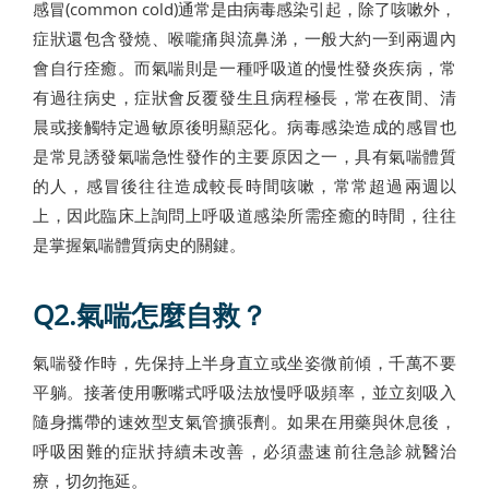
感冒(common cold)通常是由病毒感染引起，除了咳嗽外，
症狀還包含發燒、喉嚨痛與流鼻涕，一般大約一到兩週內
會自行痊癒。而氣喘則是一種呼吸道的慢性發炎疾病，常
有過往病史，症狀會反覆發生且病程極長，常在夜間、清
晨或接觸特定過敏原後明顯惡化。病毒感染造成的感冒也
是常見誘發氣喘急性發作的主要原因之一，具有氣喘體質
的人，感冒後往往造成較長時間咳嗽，常常超過兩週以
上，因此臨床上詢問上呼吸道感染所需痊癒的時間，往往
是掌握氣喘體質病史的關鍵。
Q2.氣喘怎麼自救？
氣喘發作時，先保持上半身直立或坐姿微前傾，千萬不要
平躺。接著使用噘嘴式呼吸法放慢呼吸頻率，並立刻吸入
隨身攜帶的速效型支氣管擴張劑。如果在用藥與休息後，
呼吸困難的症狀持續未改善，必須盡速前往急診就醫治
療，切勿拖延。