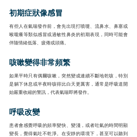
初期症狀像感冒
有些人在氣喘發作前，會先出現打噴嚏、流鼻水、鼻塞或
喉嚨癢等類似感冒或過敏性鼻炎的初期表現，同時可能會
伴隨情緒低落、疲倦或頭痛。
咳嗽變得非常頻繁
如果平時只有偶爾咳嗽，突然變成連續不斷地乾咳，特別
是躺下休息或半夜時咳得比白天更厲害，通常是呼吸道開
始嚴重收縮的警訊，代表氣喘即將發作。
呼吸改變
患者會感覺呼吸的頻率變快、變淺，或者吐氣的時間明顯
變長，覺得氣吐不乾淨。在安靜的環境下，甚至可以聽到