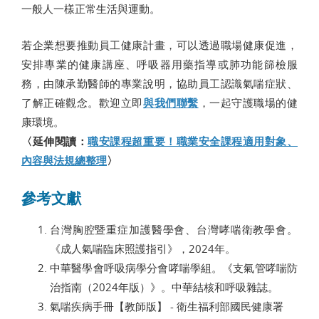
一般人一樣正常生活與運動。
若企業想要推動員工健康計畫，可以透過職場健康促進，
安排專業的健康講座、呼吸器用藥指導或肺功能篩檢服
務，由陳承勤醫師的專業說明，協助員工認識氣喘症狀、
了解正確觀念。歡迎立即
與我們聯繫
，一起守護職場的健
康環境。
〈延伸閱讀：
職安課程超重要！職業安全課程適用對象、
內容與法規總整理
〉
參考文獻
台灣胸腔暨重症加護醫學會、台灣哮喘衛教學會。
《成人氣喘臨床照護指引》，2024年。
中華醫學會呼吸病學分會哮喘學組。《支氣管哮喘防
治指南（2024年版）》。中華結核和呼吸雜誌。
氣喘疾病手冊【教師版】 - 衛生福利部國民健康署