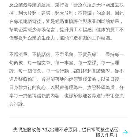
及企業最專業的建議，秉持著「醫療永遠是天秤兩邊去抉
擇，利大於弊：建議，弊大於利：不建議」的原則。因此
在每項建議背後，皆是經過審慎評估與專業判斷的結果，
幫助企業減少職場傷害，提升員工幸福感。健康的員工不
僅能提升企業的生產力，還能打造和諧的工作氛圍。
不蹭流量、不搞話術、不帶風向、不賣焦慮——秉持每一
句衛教、每一篇文章、每一本書、每一堂課、每一個理
論、每一個信念、每一個行動，都對得起實證醫學、從不
違反醫療倫理、皆是能落地的健康實踐策略，以及日復一
日身體力行的良心，以醫療倫理為秤、實證醫學為盾，分
享每一篇值得信賴的內容，也誠摯歡迎各界進行學術交流
與討論。
失眠怎麼改善？找出睡不著原因，從日常調整生活習
慣與作息！