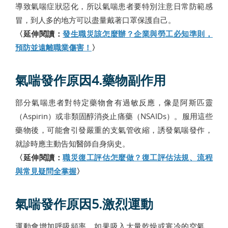
導致氣喘症狀惡化，所以氣喘患者要特別注意日常防範感
冒，到人多的地方可以盡量戴著口罩保護自己。
〈延伸閱讀：
發生職災該怎麼辦？企業與勞工必知準則，
預防並遠離職業傷害！
〉
氣喘發作原因4.藥物副作用
部分氣喘患者對特定藥物會有過敏反應，像是阿斯匹靈
（Aspirin）或非類固醇消炎止痛藥（NSAIDs）。服用這些
藥物後，可能會引發嚴重的支氣管收縮，誘發氣喘發作，
就診時應主動告知醫師自身病史。
〈延伸閱讀：
職災復工評估怎麼做？復工評估法規、流程
與常見疑問全掌握
〉
氣喘發作原因5.激烈運動
運動會增加呼吸頻率，如果吸入大量乾燥或寒冷的空氣，