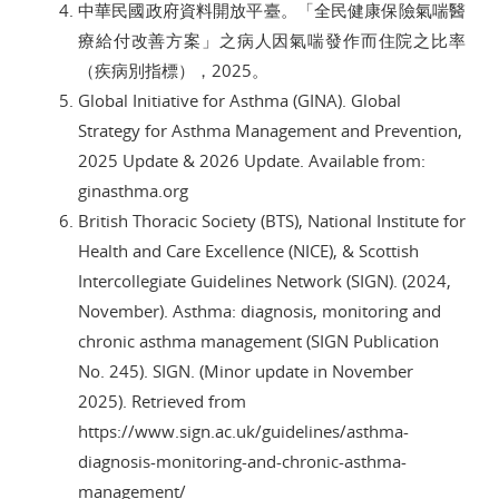
中華民國政府資料開放平臺。「全民健康保險氣喘醫
療給付改善方案」之病人因氣喘發作而住院之比率
（疾病別指標），2025。
Global Initiative for Asthma (GINA). Global
Strategy for Asthma Management and Prevention,
2025 Update & 2026 Update. Available from:
ginasthma.org
British Thoracic Society (BTS), National Institute for
Health and Care Excellence (NICE), & Scottish
Intercollegiate Guidelines Network (SIGN). (2024,
November). Asthma: diagnosis, monitoring and
chronic asthma management (SIGN Publication
No. 245). SIGN. (Minor update in November
2025). Retrieved from
https://www.sign.ac.uk/guidelines/asthma-
diagnosis-monitoring-and-chronic-asthma-
management/