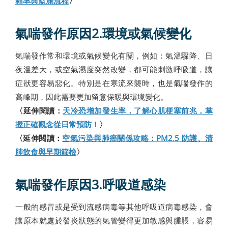
頻率與監測流程
〉
氣喘發作原因2.環境或氣候變化
氣喘發作常和環境或氣候變化有關，例如：氣溫驟降、日
夜溫差大，或空氣濕度突然改變，都可能刺激呼吸道，讓
症狀更容易惡化。特別是在寒流來襲時，也是氣喘發作的
高峰期，因此需要更加留意保暖與環境變化。
〈延伸閱讀：
天冷恐增加發生率，了解心肌梗塞前兆，掌
握正確觀念從日常預防！
〉
〈延伸閱讀：
空氣污染與肺癌關係攻略：PM2.5 防護、清
肺飲食與早期篩檢
〉
氣喘發作原因3.呼吸道感染
一般的感冒或是受到流感病毒等其他呼吸道病毒感染，會
讓原本就處於發炎狀態的氣管變得更加敏感與腫脹，容易