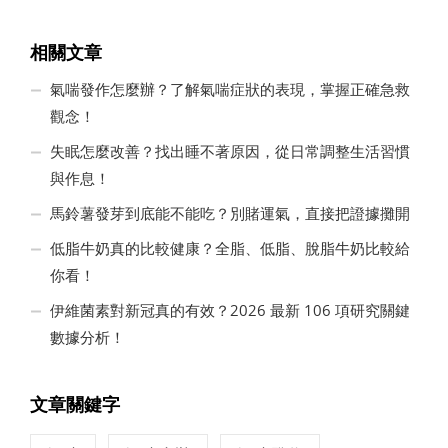
相關文章
氣喘發作怎麼辦？了解氣喘症狀的表現，掌握正確急救
觀念！
失眠怎麼改善？找出睡不著原因，從日常調整生活習慣
與作息！
馬鈴薯發芽到底能不能吃？別賭運氣，直接把證據攤開
低脂牛奶真的比較健康？全脂、低脂、脫脂牛奶比較給
你看！
伊維菌素對新冠真的有效？2026 最新 106 項研究關鍵
數據分析！
文章關鍵字