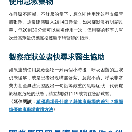
使用急救藥物
在呼吸不順暢、不舒服的當下，應立即使用速效型支氣管
擴張劑。通常建議吸入2到4口劑量，如果症狀沒有明顯改
善，每20到30分鐘可以重複使用一次，但用藥的頻率與單
次最高劑量仍應嚴格遵照平時醫師的指示。
觀察症狀並盡快尋求醫生協助
如果連續使用急救藥物一到兩個小時後，呼吸困難的症狀
仍未緩解，或是患者出現嘴唇發紫、意識不清、呼吸非常
費力甚至無法完整說出一句話等嚴重的氣喘症狀，代表處
於極度危險的狀態，請立刻撥打119或前往急診就醫。
〈延伸閱讀：
績優職場是什麼？與健康職場的差別？掌握
績優健康職場實踐方法
〉