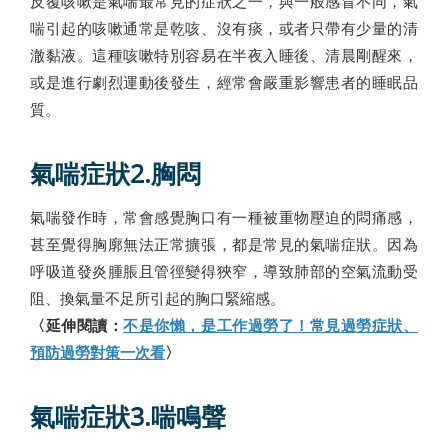
反覆咳嗽是氣喘最常見的症狀之一，與一般感冒不同，氣
喘引起的咳嗽通常是乾咳、沒有痰，或者只帶有少量的清
澈黏液。這種咳嗽特別容易在半夜入睡後、清晨剛醒來，
或是進行劇烈運動後發生，經常會嚴重影響患者的睡眠品
質。
氣喘症狀2.胸悶
氣喘發作時，常會感覺胸口有一種被重物壓迫的悶痛感，
甚至覺得胸廓無法正常擴張，都是常見的氣喘症狀。因為
呼吸道發炎腫脹且管徑變得狹窄，導致肺部的空氣流動受
阻、換氣量不足所引起的胸口緊縮感。
〈延伸閱讀：
不是你懶，是工作過勞了！常見過勞症狀、
預防過勞對策一次看
〉
氣喘症狀3.喘鳴聲