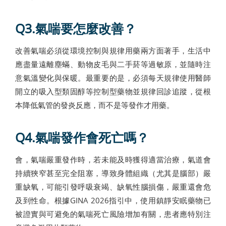
Q3.氣喘要怎麼改善？
改善氣喘必須從環境控制與規律用藥兩方面著手，生活中
應盡量遠離塵蟎、動物皮毛與二手菸等過敏原，並隨時注
意氣溫變化與保暖。最重要的是，必須每天規律使用醫師
開立的吸入型類固醇等控制型藥物並規律回診追蹤，從根
本降低氣管的發炎反應，而不是等發作才用藥。
Q4.氣喘發作會死亡嗎？
會，氣喘嚴重發作時，若未能及時獲得適當治療，氣道會
持續狹窄甚至完全阻塞，導致身體組織（尤其是腦部）嚴
重缺氧，可能引發呼吸衰竭、缺氧性腦損傷，嚴重還會危
及到性命。根據GINA 2026指引中，使用鎮靜安眠藥物已
被證實與可避免的氣喘死亡風險增加有關，患者應特別注