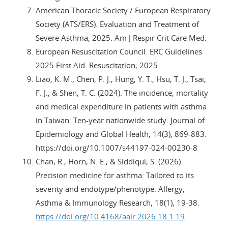
American Thoracic Society / European Respiratory
Society (ATS/ERS). Evaluation and Treatment of
Severe Asthma, 2025. Am J Respir Crit Care Med.
European Resuscitation Council. ERC Guidelines
2025 First Aid. Resuscitation; 2025.
Liao, K. M., Chen, P. J., Hung, Y. T., Hsu, T. J., Tsai,
F. J., & Shen, T. C. (2024). The incidence, mortality
and medical expenditure in patients with asthma
in Taiwan: Ten-year nationwide study. Journal of
Epidemiology and Global Health, 14(3), 869-883.
https://doi.org/10.1007/s44197-024-00230-8
Chan, R., Horn, N. E., & Siddiqui, S. (2026).
Precision medicine for asthma: Tailored to its
severity and endotype/phenotype. Allergy,
Asthma & Immunology Research, 18(1), 19-38.
https://doi.org/10.4168/aair.2026.18.1.19