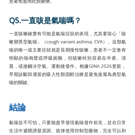
意避免濫用此類藥物。
Q5.一直咳是氣喘嗎？
一直咳嗽確實有可能是氣喘症狀的表現，尤其要當心「咳
嗽變異型氣喘」（cough variant asthma, CVA）。這類氣
喘的唯一或主要症狀就是長期慢性咳嗽，患者不一定會有
明顯的喘鳴聲或呼吸困難，但咳嗽特別容易在半夜、清
晨，或接觸冷空氣、運動後發作。根據GINA 2026更新，
早期診斷與適當的吸入性類固醇治療是避免進展為典型氣
喘的關鍵。
結論
氣喘並不可怕，只要能盡早發現氣喘發作前兆，並在日常
生活中避開誘發原因、規律使用控制型藥物，完全可以和