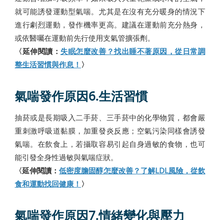
就可能誘發運動型氣喘。尤其是在沒有充分暖身的情況下
進行劇烈運動，發作機率更高。建議在運動前充分熱身，
或依醫囑在運動前先行使用支氣管擴張劑。
〈延伸閱讀：
失眠怎麼改善？找出睡不著原因，從日常調
整生活習慣與作息！
〉
氣喘發作原因6.生活習慣
抽菸或是長期吸入二手菸、三手菸中的化學物質，都會嚴
重刺激呼吸道黏膜，加重發炎反應；空氣污染同樣會誘發
氣喘。在飲食上，若攝取容易引起自身過敏的食物，也可
能引發全身性過敏與氣喘症狀。
〈延伸閱讀：
低密度膽固醇怎麼改善？了解LDL風險，從飲
食和運動找回健康！
〉
氣喘發作原因7.情緒變化與壓力