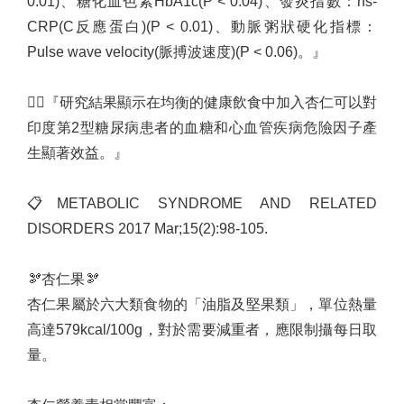
0.01)
、糖化血色素
HbA1c(P < 0.04)
、發炎指數：
hs-
CRP(C
反應蛋白
)(P < 0.01)
、動脈粥狀硬化指標：
Pulse wave velocity(
脈搏波速度
)(P < 0.06)
。』
🧑‍⚕️
『研究結果顯示在均衡的健康飲食中加入杏仁可以對
印度第
2
型糖尿病患者的血糖和心血管疾病危險因子產
生顯著效益。』
📋
METABOLIC SYNDROME AND RELATED
DISORDERS 2017 Mar;15(2):98-105.
🫘
杏仁果
🫘
杏仁果屬於六大類食物的「油脂及堅果類」，單位熱量
高達
579kcal/100g
，對於需要減重者，應限制攝每日取
量。