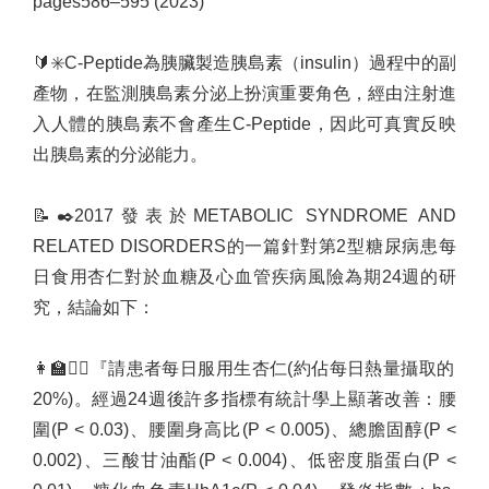
pages586–595 (2023)
🔰
✳️
C-Peptide
為胰臟製造胰島素（
insulin
）過程中的副
產物，在監測胰島素分泌上扮演重要角色，經由注射進
入人體的胰島素不會產生
C-Peptide
，因此可真實反映
出胰島素的分泌能力。
📝
✒️
2017
發表於
METABOLIC SYNDROME AND
RELATED DISORDERS
的一篇針對第
2
型糖尿病患每
日食用杏仁對於血糖及心血管疾病風險為期
24
週的研
究，結論如下：
👩‍🏫
🧑‍⚕️
『請患者每日服用生杏仁
(
約佔每日熱量攝取的
20%)
。經過
24
週後許多指標有統計學上顯著改善：腰
圍
(P < 0.03)
、腰圍身高比
(P < 0.005)
、總膽固醇
(P <
0.002)
、三酸甘油酯
(P < 0.004)
、低密度脂蛋白
(P <