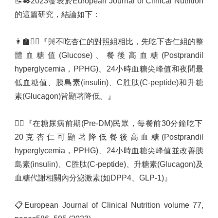
📝
✒️
2023
發表於
European Journal of Clinical Nutrition
的這篇研究，結論如下：
👩‍🏫
👨‍⚕️
『與不吃杏仁的對照組相比，先吃下杏仁組的整
體血糖值
(Glucose)
、餐後高血糖
(Postprandil
hyperglycemia
，
PPHG)
、
24
小時血糖尖峰值和夜間最
低血糖值、胰島素
(insulin)
、
C
胜肽
(C-peptide)
和升糖
素
(Glucagon)
皆顯著降低。』
👨‍⚕️
『在糖尿病前期
(Pre-DM)
民眾，每餐前
30
分鐘吃下
20
克杏仁可顯著降低餐後高血糖
(Postprandil
hyperglycemia
，
PPHG)
、
24
小時血糖尖峰值並改善胰
島素
(insulin)
、
C
胜肽
(C-peptide)
、升糖素
(Glucagon)
及
血糖代謝相關內分泌激素
(
如
DPP4
、
GLP-1)
』
📋
European Journal of Clinical Nutrition volume 77,