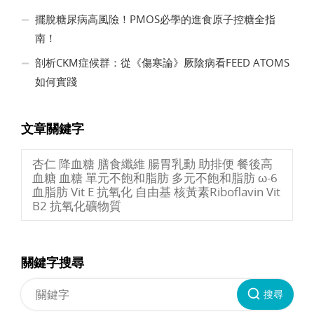
擺脫糖尿病高風險！PMOS必學的進食原子控糖全指
南！
剖析CKM症候群：從《傷寒論》厥陰病看FEED ATOMS
如何實踐
文章關鍵字
杏仁 降血糖 膳食纖維 腸胃乳動 助排便 餐後高
血糖 血糖 單元不飽和脂肪 多元不飽和脂肪 ω-6
血脂肪 Vit E 抗氧化 自由基 核黃素Riboflavin Vit
B2 抗氧化礦物質
關鍵字搜尋
搜尋