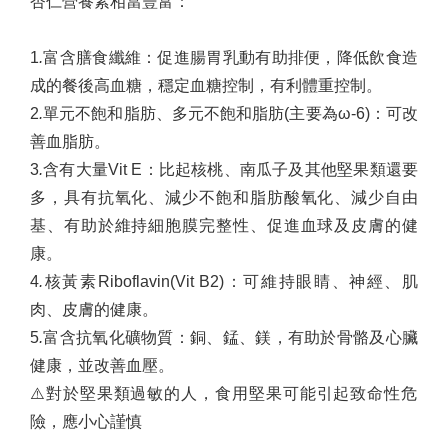
杏仁營養素相當豐富：
1️
.
富含膳食纖維：促進腸胃乳動有助排便，降低飲食造
成的餐後高血糖，穩定血糖控制，有利體重控制。
2️
.
單元不飽和脂肪、多元不飽和脂肪
(
主要為
ω-6)
：可改
善血脂肪。
3️
.
含有大量
Vit E
：比起核桃、南瓜子及其他堅果類還要
多，具有抗氧化、減少不飽和脂肪酸氧化、減少自由
基、有助於維持細胞膜完整性、促進血球及皮膚的健
康。
4️
.
核黃素
Riboflavin(Vit B2)
：可維持眼睛、神經、肌
肉、皮膚的健康。
5️
.
富含抗氧化礦物質：銅、錳、鎂，有助於骨骼及心臟
健康，並改善血壓。
⚠️
對於堅果類過敏的人，食用堅果可能引起致命性危
險，應小心謹慎