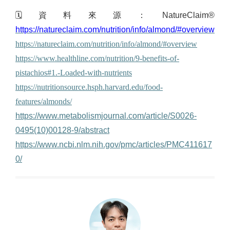
🗓
資料來源：
NatureClaim®
https://natureclaim.com/nutrition/info/almond/#overview
https://natureclaim.com/nutrition/info/almond/#overview
https://www.healthline.com/nutrition/9-benefits-of-
pistachios#1.-Loaded-with-nutrients
https://nutritionsource.hsph.harvard.edu/food-
features/almonds/
https://www.metabolismjournal.com/article/S0026-
0495(10)00128-9/abstract
https://www.ncbi.nlm.nih.gov/pmc/articles/PMC411617
0/