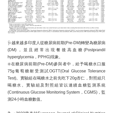
🩺
越來越多印度人從糖尿病前期
(Pre-DM)
轉變為糖尿病
(DM)
，並且經常出現餐後高血糖
(Postprandil
hyperglycemia
，
PPHG)
現象。
❇️
在糖尿病前期
(Pre-DM)
參與者中，給予喝糖水口服
75g
葡萄糖耐受測試
OGTT(Oral Glucose Tolerance
Test)
。實驗組在喝糖水之前先吃下
20g
杏仁，對照組只
喝糖水。實驗組及對照組皆以連續血糖監測系統
(Continuous Glucose Monitoring System
，
CGMS)
，監
測
24
小時血糖數值。