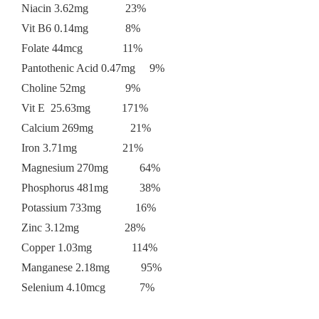
Niacin 3.62mg 23%
Vit B6 0.14mg 8%
Folate 44mcg 11%
Pantothenic Acid 0.47mg 9%
Choline 52mg 9%
Vit E 25.63mg 171%
Calcium 269mg 21%
Iron 3.71mg 21%
Magnesium 270mg 64%
Phosphorus 481mg 38%
Potassium 733mg 16%
Zinc 3.12mg 28%
Copper 1.03mg 114%
Manganese 2.18mg 95%
Selenium 4.10mcg 7%