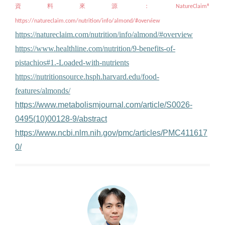
資料來源：
NatureClaim®
https://natureclaim.com/nutrition/info/almond/#overview
https://natureclaim.com/nutrition/info/almond/#overview
https://www.healthline.com/nutrition/9-benefits-of-
pistachios#1.-Loaded-with-nutrients
https://nutritionsource.hsph.harvard.edu/food-
features/almonds/
https://www.metabolismjournal.com/article/S0026-
0495(10)00128-9/abstract
https://www.ncbi.nlm.nih.gov/pmc/articles/PMC411617
0/