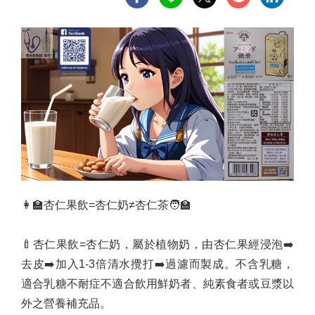
👩‍🏫
杏仁果飲
=
杏仁奶
≠
杏仁茶
🧑‍🏫
🍼
杏仁果飲
=
杏仁奶，屬於植物奶，由杏仁果經浸泡
➡️
去皮
➡️
加入
1-3
倍清水攪打
➡️
過濾而製成。不含乳糖，
適合乳糖不耐症不適合飲用鮮奶者、純素食者或豆漿以
外之營養補充品。