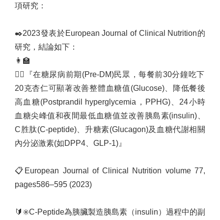
項研究：
✒️
2023
發表於
European Journal of Clinical Nutrition
的
研究，結論如下：
👩‍🏫
👨‍⚕️
『在糖尿病前期
(Pre-DM)
民眾，每餐前
30
分鐘吃下
20
克杏仁可顯著改善整體血糖值
(Glucose)
、降低餐後
高血糖
(Postprandil hyperglycemia
，
PPHG)
、
24
小時
血糖尖峰值和夜間最低血糖值並改善胰島素
(insulin)
、
C
胜肽
(C-peptide)
、升糖素
(Glucagon)
及血糖代謝相關
內分泌激素
(
如
DPP4
、
GLP-1)
』
📋
European Journal of Clinical Nutrition volume 77,
pages586–595 (2023)
🔰
✳️
C-Peptide
為胰臟製造胰島素（
insulin
）過程中的副