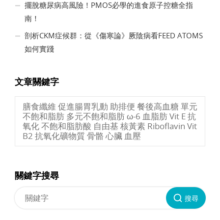
擺脫糖尿病高風險！PMOS必學的進食原子控糖全指
南！
剖析CKM症候群：從《傷寒論》厥陰病看FEED ATOMS
如何實踐
文章關鍵字
膳食纖維 促進腸胃乳動 助排便 餐後高血糖 單元
不飽和脂肪 多元不飽和脂肪 ω-6 血脂肪 Vit E 抗
氧化 不飽和脂肪酸 自由基 核黃素 Riboflavin Vit
B2 抗氧化礦物質 骨骼 心臟 血壓
關鍵字搜尋
搜尋