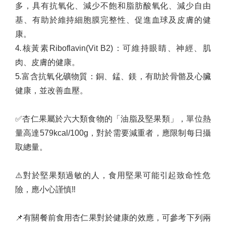
多，具有抗氧化、減少不飽和脂肪酸氧化、減少自由
基、有助於維持細胞膜完整性、促進血球及皮膚的健
康。
4️
.
核黃素
Riboflavin(Vit B2)
：可維持眼睛、神經、肌
肉、皮膚的健康。
5️
.
富含抗氧化礦物質：銅、錳、鎂，有助於骨骼及心臟
健康，並改善血壓。
✅
杏仁果屬於六大類食物的「油脂及堅果類」，單位熱
量高達
579kcal/100g
，對於需要減重者，應限制每日攝
取總量。
⚠️
對於堅果類過敏的人，食用堅果可能引起致命性危
險，應小心謹慎
‼️
📌
有關餐前食用杏仁果對於健康的效應，可參考下列兩