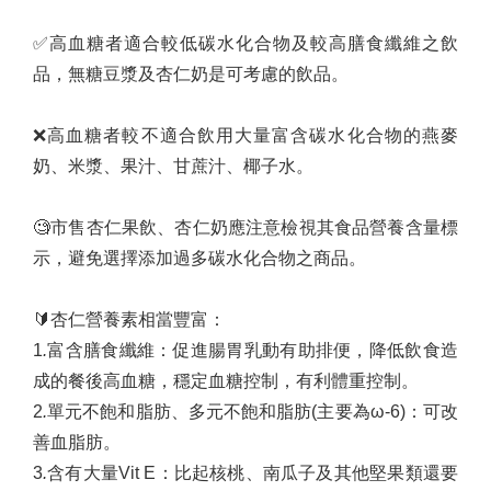
✅
高血糖者適合較低碳水化合物及較高膳食纖維之飲
品，無糖豆漿及杏仁奶是可考慮的飲品。
❌
高血糖者較不適合飲用大量富含碳水化合物的燕麥
奶、米漿、果汁、甘蔗汁、椰子水。
🧐
市售杏仁果飲、杏仁奶應注意檢視其食品營養含量標
示，避免選擇添加過多碳水化合物之商品。
🔰
杏仁營養素相當豐富：
1️
.
富含膳食纖維：促進腸胃乳動有助排便，降低飲食造
成的餐後高血糖，穩定血糖控制，有利體重控制。
2️
.
單元不飽和脂肪、多元不飽和脂肪
(
主要為
ω-6)
：可改
善血脂肪。
3️
.
含有大量
Vit E
：比起核桃、南瓜子及其他堅果類還要