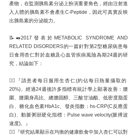
產物，在監測胰島素分泌上扮演重要角色，經由注射進
入人體的胰島素不會產生
C-Peptide
，因此可真實反映
出胰島素的分泌能力。
📝
✒️
2017
發表於
METABOLIC SYNDROME AND
RELATED DISORDERS
的一篇針對第
2
型糖尿病患每
日食用杏仁對於血糖及心血管疾病風險為期
24
週的研
究，結論如下：
🧑‍⚕️
『請患者每日服用生杏仁
(
約佔每日熱量攝取的
20%)
。經過
24
週後許多指標有統計學上顯著改善：腰
圍、腰圍身高比、總膽固醇、三酸甘油酯、低密度脂蛋
白、糖化血色素
HbA1c
、發炎指數：
hs-CRP(C
反應蛋
白
)
、動脈粥狀硬化指標：
Pulse wave velocity(
脈搏波
速度
)
。』
🧑‍⚕️
『研究結果顯示在均衡的健康飲食中加入杏仁可以對