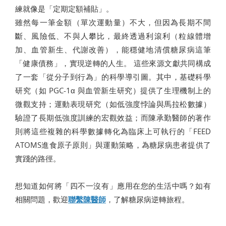
練就像是「定期定額補貼」。
雖然每一筆金額（單次運動量）不大，但因為長期不間
斷、風險低、不與人攀比，最終透過利滾利（粒線體增
加、血管新生、代謝改善），能穩健地清償糖尿病這筆
「健康債務」，實現逆轉的人生。 這些來源文獻共同構成
了一套「從分子到行為」的科學導引圖。其中，基礎科學
研究（如 PGC-1α 與血管新生研究）提供了生理機制上的
微觀支持；運動表現研究（如低強度悖論與馬拉松數據）
驗證了長期低強度訓練的宏觀效益；而陳承勤醫師的著作
則將這些複雜的科學數據轉化為臨床上可執行的「FEED
ATOMS進食原子原則」與運動策略，為糖尿病患者提供了
實踐的路徑。
想知道如何將「四不一沒有」應用在您的生活中嗎？如有
相關問題，歡迎
聯繫陳醫師
，了解糖尿病逆轉旅程。