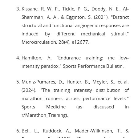
Kissane, R. W. P., Tickle, P. G., Doody, N. E., Al-
Shammari, A. A., & Egginton, S. (2021). "Distinct
structural and functional angiogenic responses are
induced by different mechanical stimuli."
Microcirculation, 28(4), e12677.
Hamilton, A. "Endurance training: the low-
intensity paradox." Sports Performance Bulletin.
Muniz-Pumares, D., Hunter, B., Meyler, S., et al.
(2024). "The training intensity distribution of
marathon runners across performance levels."
Sports Medicine (as discussed in
r/Marathon_Training).
Bell, L., Ruddock, A., Maden-Wilkinson, T., &