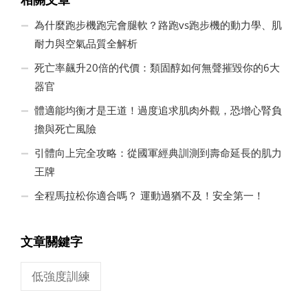
為什麼跑步機跑完會腿軟？路跑vs跑步機的動力學、肌
耐力與空氣品質全解析
死亡率飆升20倍的代價：類固醇如何無聲摧毀你的6大
器官
體適能均衡才是王道！過度追求肌肉外觀，恐增心腎負
擔與死亡風險
引體向上完全攻略：從國軍經典訓測到壽命延長的肌力
王牌
全程馬拉松你適合嗎？ 運動過猶不及！安全第一！
文章關鍵字
低強度訓練