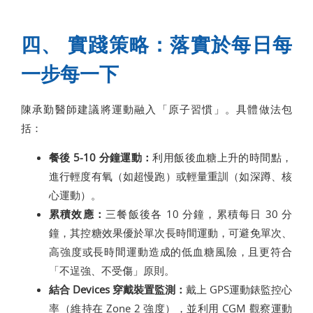
四、 實踐策略：落實於每日每
一步每一下
陳承勤醫師建議將運動融入「原子習慣」。具體做法包
括：
餐後 5-10 分鐘運動：
利用飯後血糖上升的時間點，
進行輕度有氧（如超慢跑）或輕量重訓（如深蹲、核
心運動）。
累積效應：
三餐飯後各 10 分鐘，累積每日 30 分
鐘，其控糖效果優於單次長時間運動，可避免單次、
高強度或長時間運動造成的低血糖風險，且更符合
「不逞強、不受傷」原則。
結合 Devices 穿戴裝置監測：
戴上 GPS運動錶監控心
率（維持在 Zone 2 強度），並利用 CGM 觀察運動