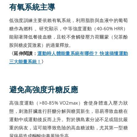
有氧系統主導
低強度訓練主要依賴有氧系統，利用脂肪與血液中的葡萄
糖作為燃料 。研究顯示，中等強度運動（40-60% HRR）
能顯著降低餐後血糖，且較不會觸發壓力荷爾蒙（兒茶酚
胺與糖皮質激素）的過量釋放。
〈延伸閱讀：
運動時人體能量系統有哪些？ 快速搞懂運動
三大能量系統！
〉
避免高強度升糖反應
高強度運動（>80-85% VO2max）會使身體進入壓力狀
態，刺激肝臟進行肝醣分解與糖質新生，容易導致血糖在
運動中或運動後反而上升。對於胰島素分泌不足或阻抗嚴
重的病友，這可能導致危險的高血糖波動，尤其第一型糖
尿病易造成酮酸中毒風險升高。