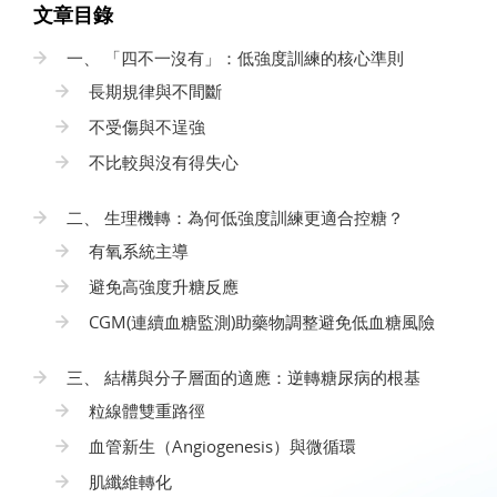
文章目錄
一、 「四不一沒有」：低強度訓練的核心準則
長期規律與不間斷
不受傷與不逞強
不比較與沒有得失心
二、 生理機轉：為何低強度訓練更適合控糖？
有氧系統主導
避免高強度升糖反應
CGM(連續血糖監測)助藥物調整避免低血糖風險
三、 結構與分子層面的適應：逆轉糖尿病的根基
粒線體雙重路徑
血管新生（Angiogenesis）與微循環
肌纖維轉化