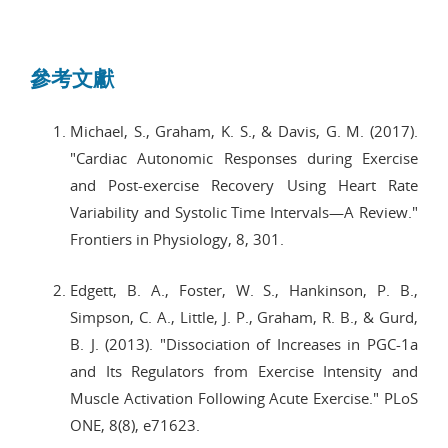
參考文獻
Michael, S., Graham, K. S., & Davis, G. M. (2017).
"Cardiac Autonomic Responses during Exercise
and Post-exercise Recovery Using Heart Rate
Variability and Systolic Time Intervals—A Review."
Frontiers in Physiology, 8, 301.
Edgett, B. A., Foster, W. S., Hankinson, P. B.,
Simpson, C. A., Little, J. P., Graham, R. B., & Gurd,
B. J. (2013). "Dissociation of Increases in PGC-1a
and Its Regulators from Exercise Intensity and
Muscle Activation Following Acute Exercise." PLoS
ONE, 8(8), e71623.