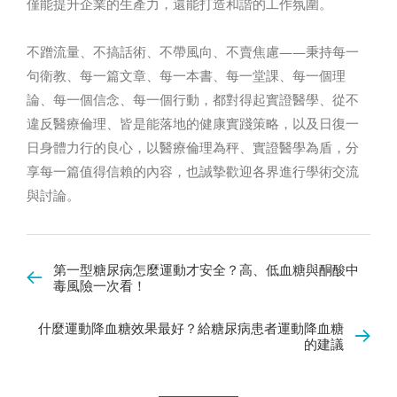
僅能提升企業的生產力，還能打造和諧的工作氛圍。
不蹭流量、不搞話術、不帶風向、不賣焦慮——秉持每一
句衛教、每一篇文章、每一本書、每一堂課、每一個理
論、每一個信念、每一個行動，都對得起實證醫學、從不
違反醫療倫理、皆是能落地的健康實踐策略，以及日復一
日身體力行的良心，以醫療倫理為秤、實證醫學為盾，分
享每一篇值得信賴的內容，也誠摯歡迎各界進行學術交流
與討論。
第一型糖尿病怎麼運動才安全？高、低血糖與酮酸中
毒風險一次看！
什麼運動降血糖效果最好？給糖尿病患者運動降血糖
的建議