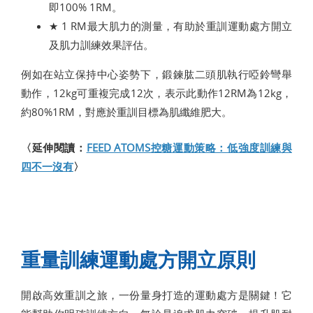
即100% 1RM。
★ 1 RM最大肌力的測量，有助於重訓運動處方開立
及肌力訓練效果評估。
例如在站立保持中心姿勢下，鍛鍊肱二頭肌執行啞鈴彎舉
動作，12kg可重複完成12次，表示此動作12RM為12kg，
約80%1RM，對應於重訓目標為肌纖維肥大。
〈延伸閱讀：
FEED ATOMS控糖運動策略：低強度訓練與
四不一沒有
〉
重量訓練運動處方開立原則
開啟高效重訓之旅，一份量身打造的運動處方是關鍵！它