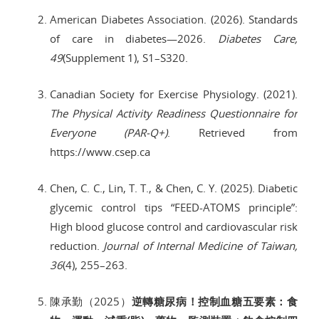
American Diabetes Association. (2026). Standards
of care in diabetes—2026.
Diabetes Care,
49
(Supplement 1), S1–S320.
Canadian Society for Exercise Physiology. (2021).
The Physical Activity Readiness Questionnaire for
Everyone (PAR-Q+)
. Retrieved from
https://www.csep.ca
Chen, C. C., Lin, T. T., & Chen, C. Y. (2025). Diabetic
glycemic control tips “FEED-ATOMS principle”:
High blood glucose control and cardiovascular risk
reduction.
Journal of Internal Medicine of Taiwan,
36
(4), 255–263.
陳承勤（2025）
逆轉糖尿病！控制血糖五要素：食