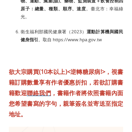
物、運動、減重(脂)、藥物、監測裝置＋飲食控制四
原子：總量、種類、順序、速度
。臺北市：幸福綠
光。
衛生福利部國民健康署（2023）
運動計算機與國民
健身指引
。取自 https://www.hpa.gov.tw
欲大宗購買(10本以上)<逆轉糖尿病!>，視書
籍訂購數量享有作者優惠折扣，若欲訂購書
籍歡迎
聯絡我們
，書籍作者將依照書籍內面
您希望書寫的字句，親筆簽名並寄送至指定
地址。