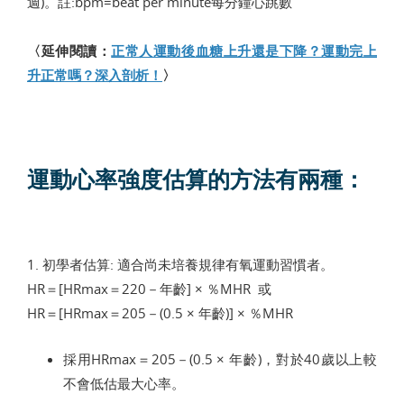
週)。註:bpm=beat per minute每分鐘心跳數
〈延伸閱讀：
正常人運動後血糖上升還是下降？運動完上
升正常嗎？深入剖析！
〉
運動心率強度估算的方法有兩種：
1. 初學者估算: 適合尚未培養規律有氧運動習慣者。
HR＝[HRmax＝220－年齡] × ％MHR 或
HR＝[HRmax＝205－(0.5 × 年齡)] × ％MHR
採用HRmax＝205－(0.5 × 年齡)，對於40歲以上較
不會低估最大心率。