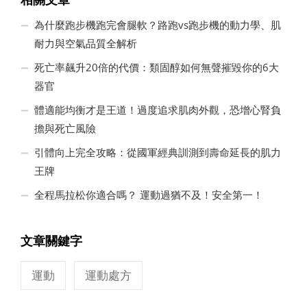
為什麼跑步機跑完會腿軟？路跑vs跑步機的動力學、肌
耐力與空氣品質全解析
死亡率飆升20倍的代價：類固醇如何無聲摧毀你的6大
器官
體適能均衡才是王道！過度追求肌肉外觀，恐增心腎負
擔與死亡風險
引體向上完全攻略：從國軍經典訓測到壽命延長的肌力
王牌
全程馬拉松你適合嗎？ 運動過猶不及！安全第一！
文章關鍵字
運動
運動處方