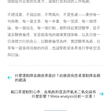
僅能提升企業的生產力，還能打造和諧的工作氛圍。
不蹭流量、不搞話術、不帶風向、不賣焦慮——秉持每一
句衛教、每一篇文章、每一本書、每一堂課、每一個理
論、每一個信念、每一個行動，都對得起實證醫學、從不
違反醫療倫理、皆是能落地的健康實踐策略，以及日復一
日身體力行的良心，以醫療倫理為秤、實證醫學為盾，分
享每一篇值得信賴的內容，也誠摯歡迎各界進行學術交流
與討論。
什麼運動降血糖效果最好？給糖尿病患者運動降血糖
的建議
戴口罩運動對心率、血氧飽和度及呼氣末二氧化碳有
什麼影響？Meta-analysis分析一次看！