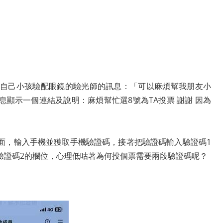
位幫自己小孩驗配眼鏡的驗光師的訊息：「可以麻煩幫我朋友小
顯示一個連結及說明：麻煩幫忙選8號為TA投票 謝謝 因為
面，輸入手機並獲取手機驗證碼，接著把驗證碼輸入驗證碼1
驗證碼2的欄位，心理低咕著為何投個票需要兩段驗證碼呢？