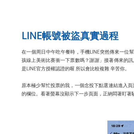
LINE帳號被盜真實過程
在一個周日中午吃午餐時，手機LINE突然傳來一
孩線上美術比賽衝一下票數嗎？謝謝」接著傳來的訊息
是LINE官方授權認證的喔 所以會比較複雜 辛苦你。
原本極少幫忙投票的我，一個念投下點選連結進入頁
的欄位。看著螢幕沒顯示下一步頁面，正納悶著盯著