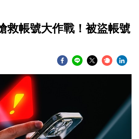
？搶救帳號大作戰！被盜帳號