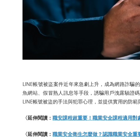
LINE帳號被盜案件近年來急劇上升，成為網路詐
魚網站、假冒熟人訊息等手段，誘騙用戶洩露驗證碼
LINE帳號被盜的手法與犯罪心理，並提供實用的防
〈延伸閱讀：
職安課程超重要！職業安全課程適用對
〈延伸閱讀：
職業安全衛生怎麼做？認識職業安全重