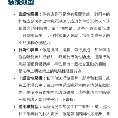
騷擾類型
言語性騷擾：
你身邊是不是也有愛開黃腔、對同事的
外貌或穿著作出性暗示評論，或講黃色笑話的人？這
都屬言語性騷擾。最可怕的是，這些行為常被說成
「只是開玩笑」，但對當事人來說，卻是造成極大的
不舒服和心理壓力。
行為性騷擾：
像是摸肩、摟腰、強行擁抱，甚至強迫
觀看猥褻圖片或影片，都屬於行為性騷擾。這類行為
明顯侵犯身體界線，早已超出一般社交互動的範圍，
是法律上明確禁止的職場性騷擾行為。
非語言性騷擾：
私下傳送淫穢圖片、影片和動圖，或
在工作場合中，做出性挑逗或暗示性的表情與肢體動
作。即使沒有直接的言語或碰觸，這些非語言性騷擾
一樣會讓人感到被侵犯、不舒服。
濫用權勢型：
這種情況最常發生在主管對下屬，提出
和工作無關的私人要求，像是強迫陪同出席應酬、要