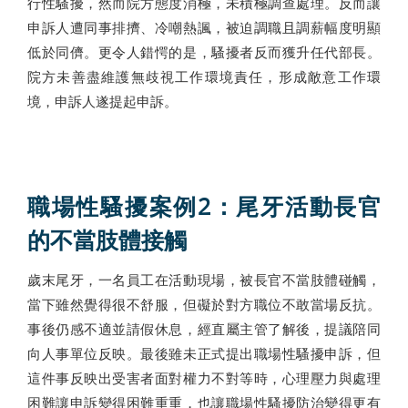
行性騷擾，然而院方態度消極，未積極調查處理。反而讓
申訴人遭同事排擠、冷嘲熱諷，被迫調職且調薪幅度明顯
低於同儕。更令人錯愕的是，騷擾者反而獲升任代部長。
院方未善盡維護無歧視工作環境責任，形成敵意工作環
境，申訴人遂提起申訴。
職場性騷擾案例2：尾牙活動長官
的不當肢體接觸
歲末尾牙，一名員工在活動現場，被長官不當肢體碰觸，
當下雖然覺得很不舒服，但礙於對方職位不敢當場反抗。
事後仍感不適並請假休息，經直屬主管了解後，提議陪同
向人事單位反映。最後雖未正式提出職場性騷擾申訴，但
這件事反映出受害者面對權力不對等時，心理壓力與處理
困難讓申訴變得困難重重，也讓職場性騷擾防治變得更有