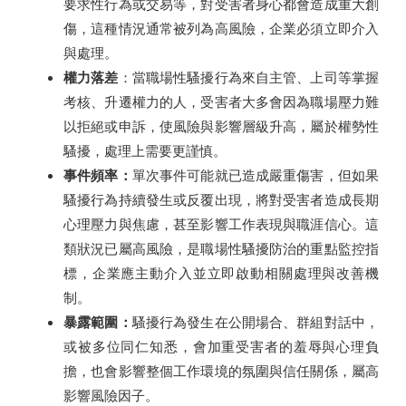
要求性行為或交易等，對受害者身心都會造成重大創
傷，這種情況通常被列為高風險，企業必須立即介入
與處理。
權力落差
：當職場性騷擾行為來自主管、上司等掌握
考核、升遷權力的人，受害者大多會因為職場壓力難
以拒絕或申訴，使風險與影響層級升高，屬於權勢性
騷擾，處理上需要更謹慎。
事件頻率：
單次事件可能就已造成嚴重傷害，但如果
騷擾行為持續發生或反覆出現，將對受害者造成長期
心理壓力與焦慮，甚至影響工作表現與職涯信心。這
類狀況已屬高風險，是職場性騷擾防治的重點監控指
標，企業應主動介入並立即啟動相關處理與改善機
制。
暴露範圍：
騷擾行為發生在公開場合、群組對話中，
或被多位同仁知悉，會加重受害者的羞辱與心理負
擔，也會影響整個工作環境的氛圍與信任關係，屬高
影響風險因子。