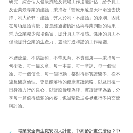
研究，綜合個人健康風險及職場工作適能評估，給予員工
及企業最專業的建議，秉持著「醫療永遠是天秤兩邊去抉
擇，利大於弊：建議，弊大於利：不建議」的原則。因此
在每項建議背後，皆是經過審慎評估與專業判斷的結果，
幫助企業減少職場傷害，提升員工幸福感。健康的員工不
僅能提升企業的生產力，還能打造和諧的工作氛圍。
不蹭流量、不搞話術、不帶風向、不賣焦慮——秉持每一
句衛教、每一篇文章、每一本書、每一堂課、每一個理
論、每一個信念、每一個行動，都對得起實證醫學、從不
違反醫療倫理、皆是能落地的健康實踐策略，以及日復一
日身體力行的良心，以醫療倫理為秤、實證醫學為盾，分
享每一篇值得信賴的內容，也誠摯歡迎各界進行學術交流
與討論。
職業安全衛生職安四大計畫、中高齡計畫怎麼做？中