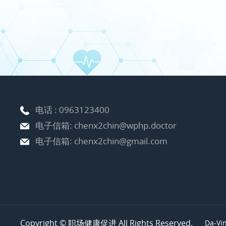
电话 :
0963123400
电子信箱:
chenx2chin@wphp.doctor
电子信箱:
chenx2chin@gmail.com
Copyright © 职场健康促进 All Rights Reserved.
Da-Vi