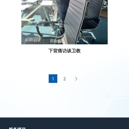
下背痛访谈卫教
1
2