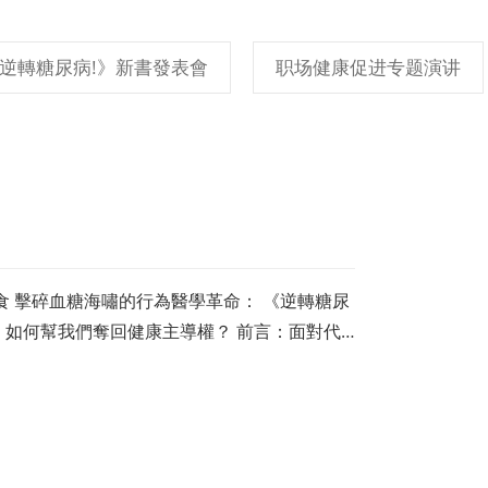
逆轉糖尿病!》新書發表會
职场健康促进专题演讲
飲食 擊碎血糖海嘯的行為醫學革命： 《逆轉糖尿
MS》如何幫我們奪回健康主導權？ 前言：面對代