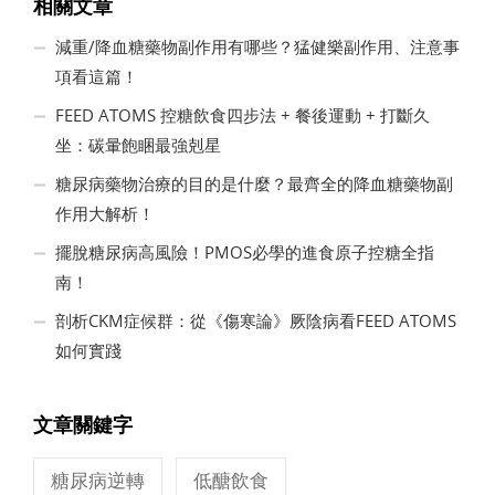
相關文章
減重/降血糖藥物副作用有哪些？猛健樂副作用、注意事
項看這篇！
FEED ATOMS 控糖飲食四步法 + 餐後運動 + 打斷久
坐：碳暈飽睏最強剋星
糖尿病藥物治療的目的是什麼？最齊全的降血糖藥物副
作用大解析！
擺脫糖尿病高風險！PMOS必學的進食原子控糖全指
南！
剖析CKM症候群：從《傷寒論》厥陰病看FEED ATOMS
如何實踐
文章關鍵字
糖尿病逆轉
低醣飲食