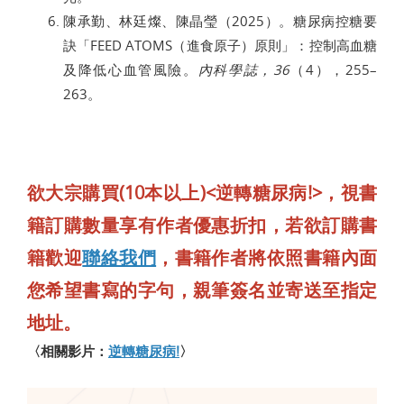
陳承勤、林廷燦、陳晶瑩（2025）。糖尿病控糖要
訣「FEED ATOMS（進食原子）原則」：控制高血糖
及降低心血管風險。
內科學誌，36
（4），255–
263。
欲大宗購買(10本以上)<逆轉糖尿病!>，視書
籍訂購數量享有作者優惠折扣，若欲訂購書
籍歡迎
聯絡我們
，書籍作者將依照書籍內面
您希望書寫的字句，親筆簽名並寄送至指定
地址。
〈相關影片：
逆轉糖尿病!
〉