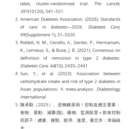
label, cluster-randomised trial.
The Lancet,
391
(10120), 541–551.
American Diabetes Association. (2026). Standards
of care in diabetes—2026.
Diabetes Care,
49(Supplement 1), S1–S320.
Riddell, N. M., Ceriello, A., Genter, P., Hermansen,
K., Lemieux, S., & Buse, J. B. (2021). Consensus on
definition of remission in type 2 diabetes.
Diabetes Care, 44
(10), 2435–2441.
Sun, Y., et al. (2023). Association between
carbohydrate intake and risk of type 2 diabetes in
Asian populations: A meta-analysis.
Diabetology
International
.
陳承勤（2025）。逆轉糖尿病！控制血糖五要素：
食物、運動、減重(脂)、藥物、監測裝置＋飲食控制
四原子：總量、種類、順序、速度。臺北市：幸福綠
光。