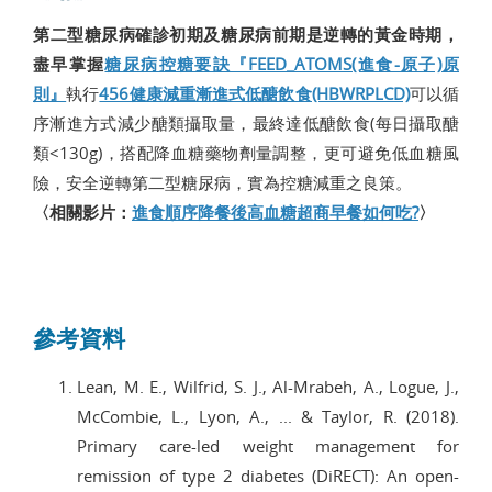
第二型糖尿病確診初期及糖尿病前期是逆轉的黃金時期，
盡早掌握
糖尿病控糖要訣『FEED_ATOMS(進食-原子)原
則』
執行
456健康減重漸進式低醣飲食(HBWRPLCD)
可以循
序漸進方式減少醣類攝取量，最終達低醣飲食(每日攝取醣
類<130g)，搭配降血糖藥物劑量調整，更可避免低血糖風
險，安全逆轉第二型糖尿病，實為控糖減重之良策。
〈相關影片：
進食順序降餐後高血糖超商早餐如何吃?
〉
參考資料
Lean, M. E., Wilfrid, S. J., Al-Mrabeh, A., Logue, J.,
McCombie, L., Lyon, A., ... & Taylor, R. (2018).
Primary care-led weight management for
remission of type 2 diabetes (DiRECT): An open-