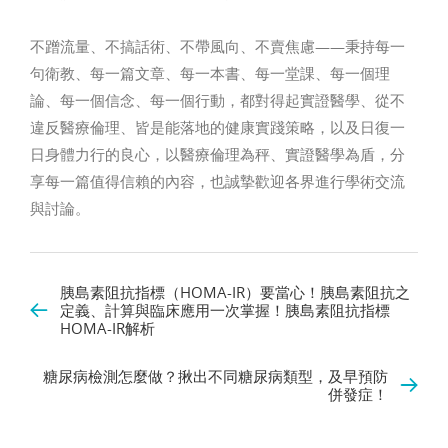
不蹭流量、不搞話術、不帶風向、不賣焦慮——秉持每一
句衛教、每一篇文章、每一本書、每一堂課、每一個理
論、每一個信念、每一個行動，都對得起實證醫學、從不
違反醫療倫理、皆是能落地的健康實踐策略，以及日復一
日身體力行的良心，以醫療倫理為秤、實證醫學為盾，分
享每一篇值得信賴的內容，也誠摯歡迎各界進行學術交流
與討論。
胰島素阻抗指標（HOMA-IR）要當心！胰島素阻抗之
定義、計算與臨床應用一次掌握！胰島素阻抗指標
HOMA-IR解析
糖尿病檢測怎麼做？揪出不同糖尿病類型，及早預防
併發症！