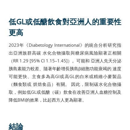
低GL或低醣飲食對亞洲人的重要性
更高
2023年《Diabetology International》的統合分析研究指
出亞洲族群高碳 水化合物攝取與糖尿病風險顯著正相關
（RR 1.29 [95% CI 1.15–1.45]）。可能和 亞洲人先天分泌
胰島素能力較差、隨著年齡增長胰島β細胞功能衰竭的 速度
可能更快、主食多為高GI或高GL的白米或精緻小麥製品
（麵食類或 烘焙食品）有關。 因此，限制碳水化合物攝
取，例如低GL或低醣（碳）飲食在改善亞洲人血糖控制及
降低BMI的效果，比起西方人更為顯著。
結論