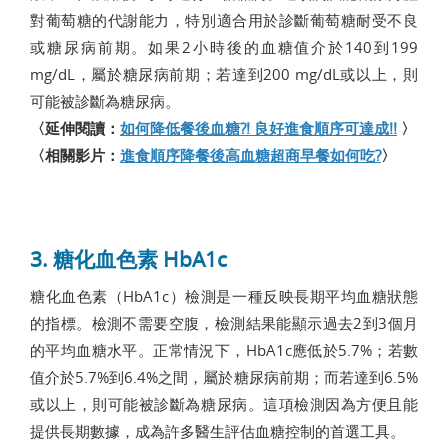
對葡萄糖的代謝能力，特別適合用於診斷葡萄糖耐受不良
或糖尿病前期。如果2小時後的血糖值介於140到199
mg/dL，屬於糖尿病前期；若達到200 mg/dL或以上，則
可能被診斷為糖尿病。
〈延伸閱讀：
如何降低餐後血糖?! 良好進食順序可達成!!
〉
〈相關影片：
進食順序降餐後高血糖超商早餐如何吃?
〉
3. 糖化血色素 HbA1c
糖化血色素（HbA1c）檢測是一種反映長期平均血糖狀態
的指標。檢測不需要空腹，檢測結果能顯示過去2到3個月
的平均血糖水平。正常情況下，HbA1c應低於5.7%；若數
值介於5.7%到6.4%之間，屬於糖尿病前期；而若達到6.5%
或以上，則可能被診斷為糖尿病。這項檢測因為方便且能
提供長期數據，成為許多醫生評估血糖控制的首選工具。