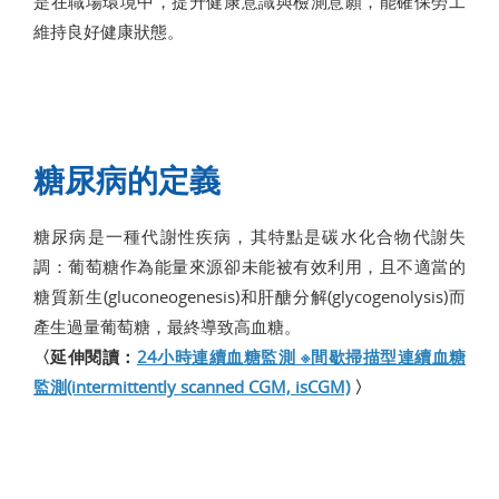
是在職場環境中，提升健康意識與檢測意願，能確保勞工
維持良好健康狀態。
糖尿病的定義
糖尿病是一種代謝性疾病，其特點是碳水化合物代謝失
調：葡萄糖作為能量來源卻未能被有效利用，且不適當的
糖質新生(gluconeogenesis)和肝醣分解(glycogenolysis)而
產生過量葡萄糖，最終導致高血糖。
〈延伸閱讀：
24小時連續血糖監測 ※間歇掃描型連續血糖
監測(intermittently scanned CGM, isCGM)
〉