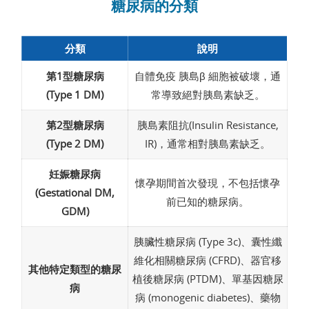
糖尿病的分類
分類
說明
第1型糖尿病
自體免疫 胰島β 細胞被破壞，通
(Type 1 DM)
常導致絕對胰島素缺乏。
第2型糖尿病
胰島素阻抗(Insulin Resistance,
(Type 2 DM)
IR)，通常相對胰島素缺乏。
妊娠糖尿病
懷孕期間首次發現，不包括懷孕
(Gestational DM,
前已知的糖尿病。
GDM)
胰臟性糖尿病 (Type 3c)、囊性纖
維化相關糖尿病 (CFRD)、器官移
其他特定類型的糖尿
植後糖尿病 (PTDM)、單基因糖尿
病
病 (monogenic diabetes)、藥物