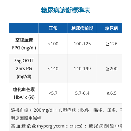
糖尿病診斷標準表
正常
糖尿病前期
糖尿病
空腹血糖
<100
100-125
≧126
FPG (mg/dl)
75g OGTT
2hrs PG
<140
140-199
≧200
(mg/dl)
糖化血色素
<5.7
5.7-6.4
≧6.5
HbA1c (%)
隨機血糖 ≧ 200mg/dl + 典型症狀：吃多、喝多、尿多、不
明原因體重減輕。
高血糖危象(hyperglycemic crises)：糖尿病酮酸中毒