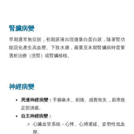
腎臟病變
早期通常無症狀，初期尿液出現微量白蛋白尿，隨著腎功
能惡化產生高血壓、下肢水腫，嚴重至末期腎臟病時需要
透析治療（洗腎）或腎臟移植。
神經病變
周邊神經病變：
手腳麻木、刺痛、感覺喪失，易導致
足部潰瘍。
自主神經病變：
心臟血管系統－心悸、心搏遲緩、姿勢性低血
壓。