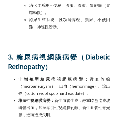
消化道系統－便秘、腹脹、腹瀉、胃輕癱（胃
蠕動慢）。
泌尿生殖系統－性功能障礙、頻尿、小便困
難、神經性膀胱。
3. 糖尿病視網膜病變（Diabetic
Retinopathy）
非增殖型糖尿病視網膜病變：
微血管瘤
（microaneurysm）、出血（hemorrhage）、滲出
物（cotton wool spot/hard exudate）。
增殖性視網膜病變：
新生血管生成，嚴重時會造成玻
璃體出血，甚至牽引性視網膜剝離、新生血管性青光
眼，進而造成失明。