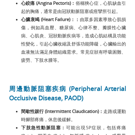
心絞痛 (Angina Pectoris)：
俗稱狹心症，心肌缺血引
起的胸痛，通常是由冠狀動脈阻塞或痙攣所引起。
心臟衰竭 (Heart Failure)：：
由眾多因素導致心肌損
傷，例如高血壓、糖尿病、心律不整、瓣膜性心臟
病、心肌炎、冠狀動脈疾病等，造成心肌結構及功能
性變化，引起心臟收縮及舒張功能障礙，心臟輸出的
血液無法滿足身體組織需求。常見症狀有呼吸困難、
疲勞、下肢水腫等。
周邊動脈阻塞疾病 (Peripheral Arterial
Occlusive Disease, PAOD)
間歇性跛行 (Intermittent Claudication)：
走路或運動
時腳部疼痛，休息後緩解。
下肢急性動脈阻塞：
可能出現5P症狀，包括疼痛