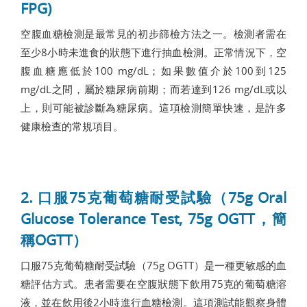
FPG)
空腹血糖檢測是最常見的初步篩檢方法之一。檢測者需在
至少8小時未進食的狀態下進行抽血檢測。正常情況下，空
腹血糖應低於100 mg/dL；如果數值介於100到125
mg/dL之間，屬於糖尿病前期；而若達到126 mg/dL或以
上，則可能被診斷為糖尿病。這項檢測簡單快速，是許多
健康檢查的常規項目。
2. 口服75克葡萄糖耐受試驗（75g Oral
Glucose Tolerance Test, 75g OGTT，簡
稱OGTT）
口服75克葡萄糖耐受試驗（75g OGTT）是一種更敏感的血
糖評估方式。患者需要在空腹狀態下飲用75克的葡萄糖溶
液，並在飲用後2小時進行血糖檢測。這項測試能觀察身體