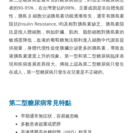
者的90-95%，在台灣更佔約98%。主要成因是非自體免疫
性，胰島 β 細胞分泌胰島素功能逐漸喪失，通常有胰島素
阻抗(Insulin Resistance, IR)及相對胰島素缺乏。胰島素阻
抗是指人體細胞，例如肝臟、肌肉、脂肪細胞對胰島素的
敏感度降低，血液的葡萄糖無法順利進入細胞中代謝並提
供能量，身體代償性促使胰臟分泌更多的胰島素，導致血
液胰島素濃度上升的現象。第一型和第二型糖尿病臨床表
現和疾病進展差異很大。傳統上認為第二型糖尿病只發生
在成人，第一型糖尿病只發生在兒童是不正確的。
第二型糖尿病常見特點
早期通常無症狀，容易被忽略
多數患者超重或肥胖
高滲透壓高血糖狀態（HHS）較常見