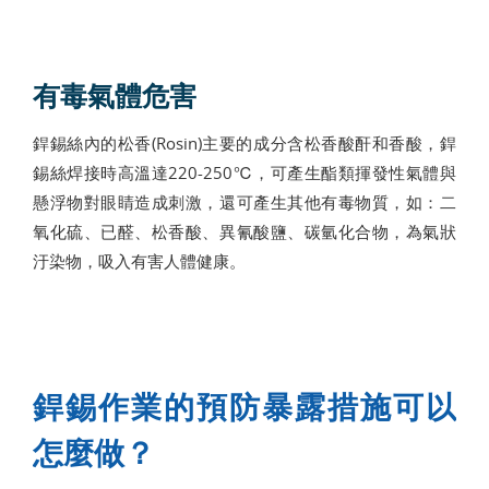
有毒氣體危害
銲錫絲內的松香(Rosin)主要的成分含松香酸酐和香酸，銲
錫絲焊接時高溫達220-250℃，可產生酯類揮發性氣體與
懸浮物對眼睛造成刺激，還可產生其他有毒物質，如：二
氧化硫、已醛、松香酸、異氰酸鹽、碳氫化合物，為氣狀
汙染物，吸入有害人體健康。
銲錫作業的預防暴露措施可以
怎麼做？