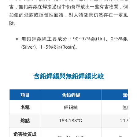
害，無鉛銲錫在焊接過程中仍會釋放出一些有害物質，例
如銀的煙霧或揮發性氣體，對人體健康仍然存在一定風
險。
無鉛銲錫絲主要成分：90~97%錫(Tin)、0~5%銀
(Silver)、1~5%松香(Rosin)。
含鉛銲錫與無鉛銲錫比較
項目
含鉛銲錫
無鉛銲
名稱
銲錫絲
無鉛錫
熔點
183-188℃
217-2
危害物質成