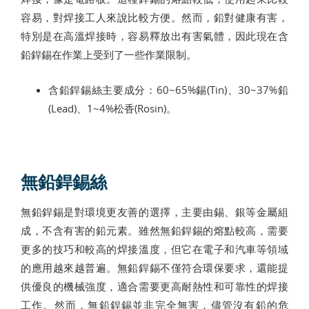
容易，對焊接工人來說比較方便。然而，鉛對健康有害，
特別是在高溫焊接時，容易釋放出有害氣體，因此現在含
鉛銲錫在作業上受到了一些作業限制。
含鉛銲錫絲主要成分：60~65%錫(Tin)、30~37%鉛
(Lead)、1~4%松香(Rosin)。
無鉛銲錫絲
無鉛銲錫是對環境更友善的選擇，主要由錫、銀等金屬組
成，不含有害的鉛元素。雖然無鉛銲錫的熔點較高，需要
更多的技巧和較高的焊接溫度，但它在電子和汽車等領域
的應用越來越普遍。無鉛銲錫不僅符合環保要求，還能提
供優良的機械強度，適合需要更高耐熱性和可靠性的焊接
工作。然而，無鉛銲錫並非完全無害，儘管沒有鉛的危