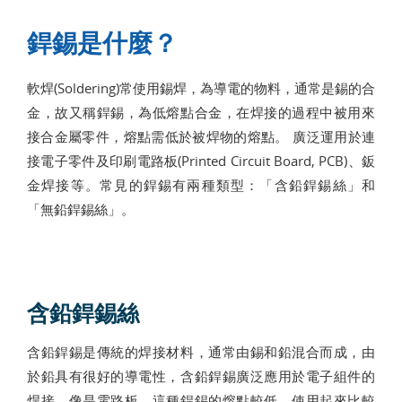
銲錫是什麼？
軟焊(Soldering)常使用錫焊，為導電的物料，通常是錫的合
金，故又稱銲錫，為低熔點合金，在焊接的過程中被用來
接合金屬零件，熔點需低於被焊物的熔點。 廣泛運用於連
接電子零件及印刷電路板(Printed Circuit Board, PCB)、鈑
金焊接等。常見的銲錫有兩種類型：「含鉛銲錫絲」和
「無鉛銲錫絲」。
含鉛銲錫絲
含鉛銲錫是傳統的焊接材料，通常由錫和鉛混合而成，由
於鉛具有很好的導電性，含鉛銲錫廣泛應用於電子組件的
焊接，像是電路板。這種銲錫的熔點較低，使用起來比較