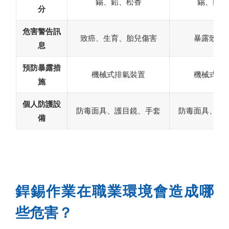
錫、鉛、松香
錫、銀、
分
危害警告訊
致癌、生育、胎兒傷害
暴露致器
息
預防暴露措
機械式排氣裝置
機械式排
施
個人防護設
防毒面具、護目鏡、手套
防毒面具、護
備
銲錫作業在職業環境會造成哪
些危害？