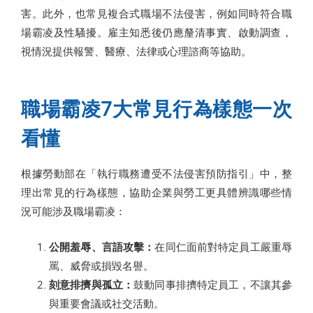
害。此外，也常見複合式職場不法侵害，例如同時符合職
場霸凌及性騷擾。雇主知悉後仍應釐清事實、啟動調查，
視情況提供報警、醫療、法律或心理諮商等協助。
職場霸凌7大常見行為樣態一次
看懂
根據勞動部在「執行職務遭受不法侵害預防指引」中，整
理出常見的行為樣態，協助企業與勞工更具體辨識哪些情
況可能涉及職場霸凌：
公開羞辱、言語攻擊：
在同仁面前對特定員工嚴重辱
罵、威脅或損毀名譽。
刻意排擠與孤立：
鼓動同事排擠特定員工，不讓其參
與重要會議或社交活動。