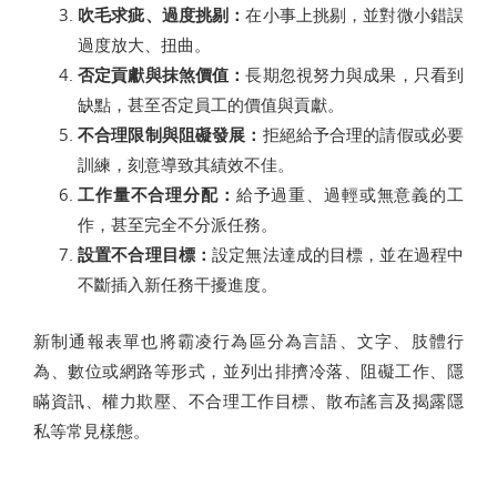
吹毛求疵、過度挑剔：
在小事上挑剔，並對微小錯誤
過度放大、扭曲。
否定貢獻與抹煞價值：
長期忽視努力與成果，只看到
缺點，甚至否定員工的價值與貢獻。
不合理限制與阻礙發展：
拒絕給予合理的請假或必要
訓練，刻意導致其績效不佳。
工作量不合理分配：
給予過重、過輕或無意義的工
作，甚至完全不分派任務。
設置不合理目標：
設定無法達成的目標，並在過程中
不斷插入新任務干擾進度。
新制通報表單也將霸凌行為區分為言語、文字、肢體行
為、數位或網路等形式，並列出排擠冷落、阻礙工作、隱
瞞資訊、權力欺壓、不合理工作目標、散布謠言及揭露隱
私等常見樣態。