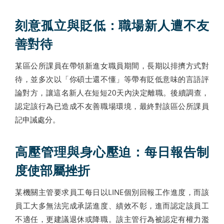
刻意孤立與貶低：職場新人遭不友
善對待
某區公所課員在帶領新進女職員期間，長期以排擠方式對
待，並多次以「你碩士還不懂」等帶有貶低意味的言語評
論對方，讓這名新人在短短20天內決定離職。後續調查，
認定該行為已造成不友善職場環境，最終對該區公所課員
記申誡處分。
高壓管理與身心壓迫：每日報告制
度使部屬挫折
某機關主管要求員工每日以LINE個別回報工作進度，而該
員工大多無法完成承諾進度、績效不彰，進而認定該員工
不適任，更建議退休或降職。該主管行為被認定有權力濫