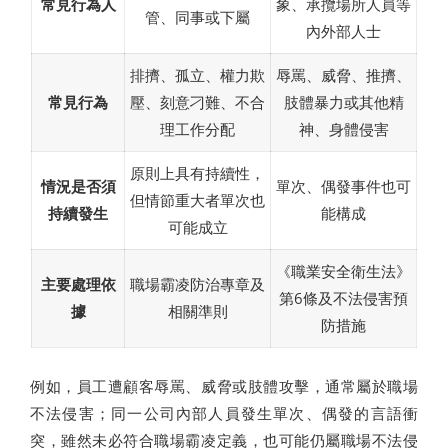
常見行為人
象、承攬場所人員等
管、同事或下屬
內外部人士
排擠、孤立、權力欺
辱罵、威脅、推擠、
常見行為
壓、刻意刁難、不合
肢體暴力或其他精
理工作分配
神、身體侵害
原則上具有持續性，
情況是否須
單次、偶發事件也可
但情節重大者單次也
持續發生
能構成
可能成立
《職業安全衛生法》
主要處理依
職場霸凌防治專章及
第6條及不法侵害預
據
相關準則
防措施
例如，員工遭顧客辱罵、威脅或肢體攻擊，通常屬於職場
不法侵害；同一公司內部人員發生單次、偶發的言語衝
突，雖然未必符合職場霸凌定義，也可能仍屬職場不法侵