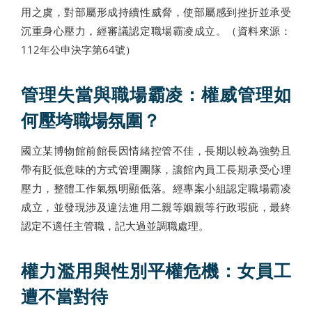
用之虞，對部屬形成持續性威脅，使部屬感到挫折並承受
沉重身心壓力，經審議認定職場霸凌成立。（資料來源：
112年公申決字第64號）
管理失當與職場霸凌：權威管理如
何壓垮職場氛圍？
國立某博物館前館長因情緒控管不佳，長期以較為強勢且
帶有貶低意味的方式管理團隊，讓館內員工長期承受心理
壓力，整體工作氣氛明顯低落。經專案小組認定職場霸凌
成立，並發現涉及違法進用二親等姻親等行政瑕疵，最終
認定不適任主管職，記大過並調職處理。
權力濫用與性別平權危機：女員工
遭不當對待