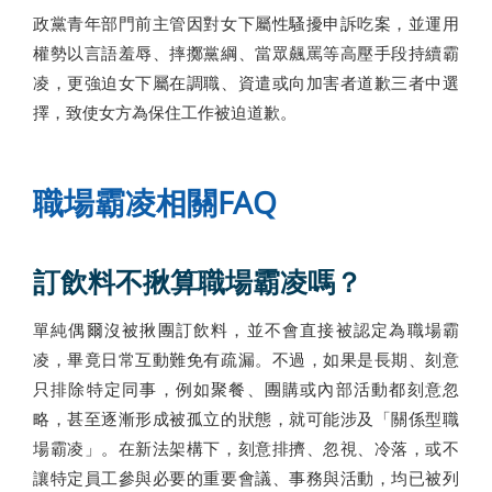
政黨青年部門前主管因對女下屬性騷擾申訴吃案，並運用
權勢以言語羞辱、摔擲黨綱、當眾飆罵等高壓手段持續霸
凌，更強迫女下屬在調職、資遣或向加害者道歉三者中選
擇，致使女方為保住工作被迫道歉。
職場霸凌相關FAQ
訂飲料不揪算職場霸凌嗎？
單純偶爾沒被揪團訂飲料，並不會直接被認定為職場霸
凌，畢竟日常互動難免有疏漏。不過，如果是長期、刻意
只排除特定同事，例如聚餐、團購或內部活動都刻意忽
略，甚至逐漸形成被孤立的狀態，就可能涉及「關係型職
場霸凌」。在新法架構下，刻意排擠、忽視、冷落，或不
讓特定員工參與必要的重要會議、事務與活動，均已被列