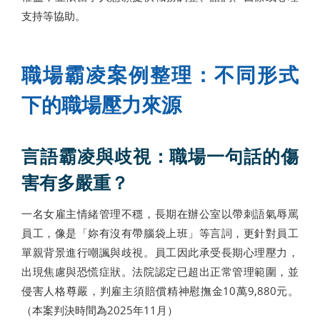
支持等協助。
職場霸凌案例整理：不同形式
下的職場壓力來源
言語霸凌與歧視：職場一句話的傷
害有多嚴重？
一名女雇主情緒管理不穩，長期在辦公室以帶刺語氣辱罵
員工，像是「妳有沒有帶腦袋上班」等言詞，更針對員工
單親背景進行嘲諷與歧視。員工因此承受長期心理壓力，
出現焦慮與恐慌症狀。法院認定已超出正常管理範圍，並
侵害人格尊嚴，判雇主須賠償精神慰撫金10萬9,880元。
（本案判決時間為2025年11月）