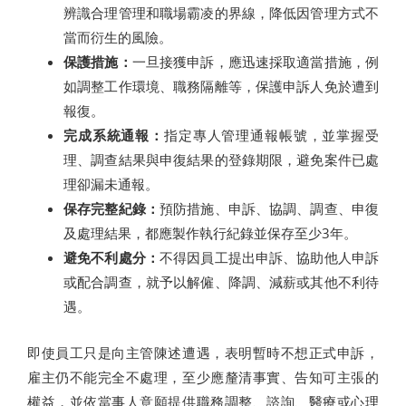
辨識合理管理和職場霸凌的界線，降低因管理方式不
當而衍生的風險。
保護措施：
一旦接獲申訴，應迅速採取適當措施，例
如調整工作環境、職務隔離等，保護申訴人免於遭到
報復。
完成系統通報：
指定專人管理通報帳號，並掌握受
理、調查結果與申復結果的登錄期限，避免案件已處
理卻漏未通報。
保存完整紀錄：
預防措施、申訴、協調、調查、申復
及處理結果，都應製作執行紀錄並保存至少3年。
避免不利處分：
不得因員工提出申訴、協助他人申訴
或配合調查，就予以解僱、降調、減薪或其他不利待
遇。
即使員工只是向主管陳述遭遇，表明暫時不想正式申訴，
雇主仍不能完全不處理，至少應釐清事實、告知可主張的
權益，並依當事人意願提供職務調整、諮詢、醫療或心理