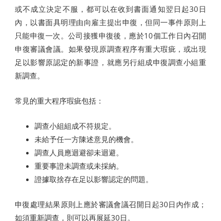
或不成立決定不服，都可以在收到書面通知翌日起30日
內，以書面具明理由向雇主提出申復，但同一事件原則上
只能申復一次。公司接獲申復後，應於10個工作日內召開
申復審議會議。如果發現原調查程序有重大瑕疵，或出現
足以影響原認定的新事證，就應另行組成申復調查小組重
新調查。
常見的重大程序瑕疵包括：
調查小組組成不符規定。
未給予任一方陳述意見的機會。
調查人員應迴避卻未迴避。
重要事證未調查或未採納。
證據取捨存在足以影響認定的問題。
申復處理結果原則上應於審議會議召開日起30日內作成；
如須重新調查，則可以再展延30日。