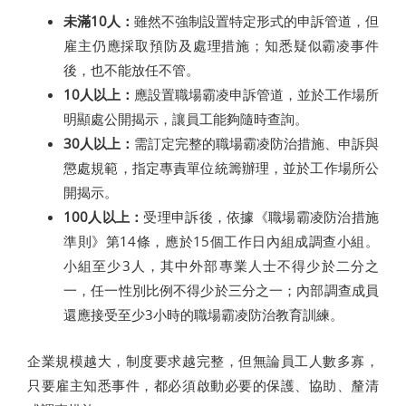
未滿10人：
雖然不強制設置特定形式的申訴管道，但
雇主仍應採取預防及處理措施；知悉疑似霸凌事件
後，也不能放任不管。
10人以上：
應設置職場霸凌申訴管道，並於工作場所
明顯處公開揭示，讓員工能夠隨時查詢。
30人以上：
需訂定完整的職場霸凌防治措施、申訴與
懲處規範，指定專責單位統籌辦理，並於工作場所公
開揭示。
100人以上：
受理申訴後，依據《職場霸凌防治措施
準則》第14條，應於15個工作日內組成調查小組。
小組至少3人，其中外部專業人士不得少於二分之
一，任一性別比例不得少於三分之一；內部調查成員
還應接受至少3小時的職場霸凌防治教育訓練。
企業規模越大，制度要求越完整，但無論員工人數多寡，
只要雇主知悉事件，都必須啟動必要的保護、協助、釐清