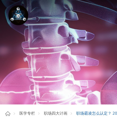
职场霸凌怎么认定？ 2
医学专栏
职场四大计画