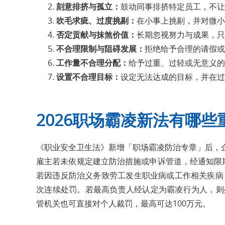
刻意排挤与孤立：
鼓动同事排挤特定员工，不让
吹毛求疵、过度挑剔：
在小事上挑剔，并对微小
否定贡献与抹煞价值：
长期忽视努力与成果，只
不合理限制与阻碍发展：
拒绝给予合理的请假或
工作量不合理分配：
给予过重、过轻或无意义的
设置不合理目标：
设定无法达成的目标，并在过
2026职场霸凌新法有哪些
《职业安全卫生法》新增「职场霸凌防治专章」后，
雇主若未依规定建立防治措施或申诉管道，经通知限
若因违反防治义务致劳工发生职业病或工作相关疾病，
次连续处罚。若最高负责人经认定为霸凌行为人，则
管机关也可直接对个人裁罚，最高可达100万元。