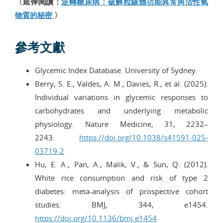
〈延伸閱讀：
逆轉糖尿病：破解粒線體功能異常與活性氧
物質的秘密
〉
參考文獻
Glycemic Index Database. University of Sydney.
Berry, S. E., Valdes, A. M., Davies, R., et al. (2025).
Individual variations in glycemic responses to
carbohydrates and underlying metabolic
physiology. Nature Medicine, 31, 2232–
2243.
https://doi.org/
10.1038/s41591-025-
03719-2
Hu, E. A., Pan, A., Malik, V., & Sun, Q. (2012).
White rice consumption and risk of type 2
diabetes: meta-analysis of prospective cohort
studies. BMJ, 344, e1454.
https://doi.org/
10.1136/bmj.e1454