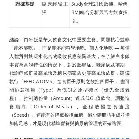
證據基礎
臨床經驗主
Study全球21國數據、哈佛
張
BMJ統合分析與官方飲食指
引。
結論：白米飯是華人飲食文化中重要主食。問題核心並非
「能不能吃」，而是能不能科學地吃、個人化地吃 — 每個
人體質對於碳水化合物吸收反應差異甚大，在了解白米飯
本質為高GI特性的情況下，對於肥胖症、糖尿病及前期、
代謝症候群及高風險及糖尿病家族史等高風險族群，建議
執行「FEED ATOMS」進食原子原則之飲控四原子： 盡可
能挑選種類（Type）為低GI之原型碳水（優先全穀雜
糧）、控制總份量（Amount）達成低GL值飲食、調整進
食順序（Order of Meals）、全程放慢進食速度
（Speed）。這能有效降低餐後血糖、減少體脂肪生成並增
加飽足感，才是現代精準營養與糖尿病管理的正確路徑。