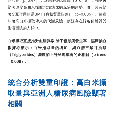
能活動（p=0.47），或是腰臀比高低（p=0.46），都不會
顯著改變高白米攝取增加糖尿病風險的趨勢。唯一具有顯
著交互作用的是BMI（身體質量指數）（p=0.006）。這意
味著高白米攝取帶來的代謝風險，廣泛存在於各種體質與
生活習慣的人群中。
白米攝取直接推升血脂異常 除了糖尿病發生率，臨床抽血
數據亦顯示：白米攝取量的增加，與血清三酸甘油酯
（Triglycerides）濃度的上升呈現顯著的正相關（p-trend
= 0.008）。
統合分析雙重印證：高白米攝
取量與亞洲人糖尿病風險顯著
相關