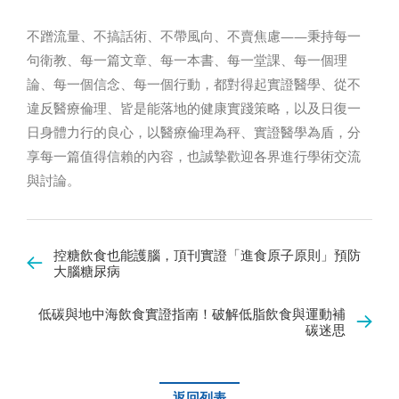
不蹭流量、不搞話術、不帶風向、不賣焦慮——秉持每一
句衛教、每一篇文章、每一本書、每一堂課、每一個理
論、每一個信念、每一個行動，都對得起實證醫學、從不
違反醫療倫理、皆是能落地的健康實踐策略，以及日復一
日身體力行的良心，以醫療倫理為秤、實證醫學為盾，分
享每一篇值得信賴的內容，也誠摯歡迎各界進行學術交流
與討論。
控糖飲食也能護腦，頂刊實證「進食原子原則」預防
大腦糖尿病
低碳與地中海飲食實證指南！破解低脂飲食與運動補
碳迷思
返回列表