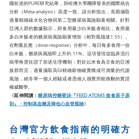
國前述的PURE研究結果，與哈佛大學團隊發表的國際統合
分析（Meta-analysis）高度一致。該分析指出，長期攝取
過量精緻碳水化合物與第二型糖尿病風險顯著相關。針對
亞洲人群的數據顯示，與食用最少白米飯者相比，食用最
多白米飯者的糖尿病風險顯著增加（相對風險達1.55）。
在劑量反應（dose-response）分析中，每日每多食用一份
白米飯，糖尿病風險即上升約 11%。這項發現從臨床流行
病學角度佐證了前述生理機制：對於以米食為主食的亞洲
族群而言，過量攝取高GI精緻穀物確實構成可測量的代謝
風險，絕非單一個人經驗或者憑個人感覺所能推翻的實證
權威醫學。
〈延伸閱讀：
糖尿病控糖要訣『FEED ATOMS 進食原子原
則』：控制高血糖及降低心血管風險
〉
台灣官方飲食指南的明確方