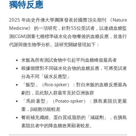
獨特反應
2025 年由史丹佛大學團隊發表於國際頂尖期刊 《Nature
Medicine》 的一項研究，針對55位受試者，以連續血糖監
測(CGM)測量七種標準碳水化合物餐後的血糖反應，並進行
代謝與微生物學分析。該研究關鍵發現如下：
米飯為所有測試食物中引起平均血糖峰值最高者
根據個體對不同碳水化合物的血糖反應，可將受試者
分為不同「碳水反應型」
「飯型」（Rice-spiker）：對白米飯的血糖反應最為
劇烈，且此類人群最常見於亞洲族群
「馬鈴薯型」（Potato-spiker）：胰島素阻抗更嚴
重，β細胞功能較差
餐前補充纖維、蛋白質或脂肪的「減緩劑」，在胰島
素阻抗者中的降血糖效果顯著較差。