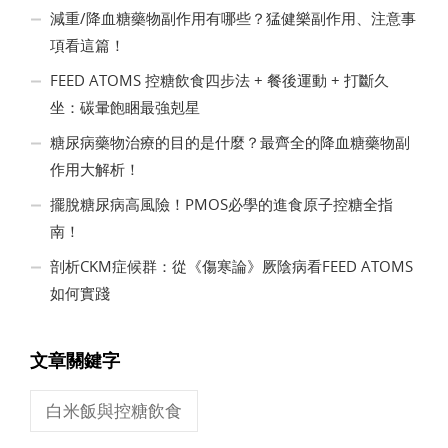
減重/降血糖藥物副作用有哪些？猛健樂副作用、注意事
項看這篇！
FEED ATOMS 控糖飲食四步法 + 餐後運動 + 打斷久
坐：碳暈飽睏最強剋星
糖尿病藥物治療的目的是什麼？最齊全的降血糖藥物副
作用大解析！
擺脫糖尿病高風險！PMOS必學的進食原子控糖全指
南！
剖析CKM症候群：從《傷寒論》厥陰病看FEED ATOMS
如何實踐
文章關鍵字
白米飯與控糖飲食