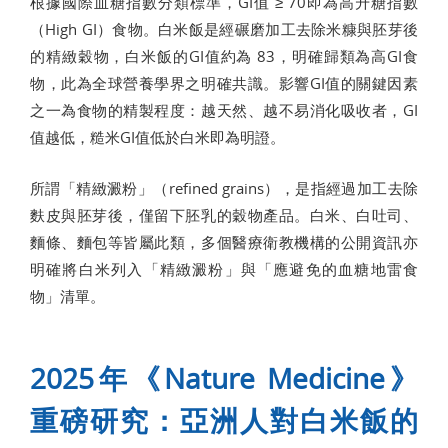
根據國際血糖指數分類標準，GI值 ≥ 70即為高升糖指數
（High GI）食物。白米飯是經碾磨加工去除米糠與胚芽後
的精緻穀物，白米飯的GI值約為 83，明確歸類為高GI食
物，此為全球營養學界之明確共識。影響GI值的關鍵因素
之一為食物的精製程度：越天然、越不易消化吸收者，GI
值越低，糙米GI值低於白米即為明證。
所謂「精緻澱粉」（refined grains），是指經過加工去除
麩皮與胚芽後，僅留下胚乳的穀物產品。白米、白吐司、
麵條、麵包等皆屬此類，多個醫療衛教機構的公開資訊亦
明確將白米列入「精緻澱粉」與「應避免的血糖地雷食
物」清單。
2025年《Nature Medicine》
重磅研究：亞洲人對白米飯的