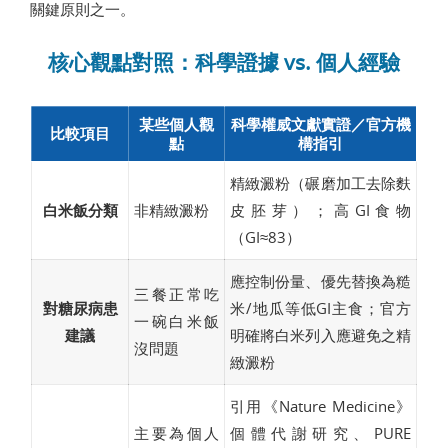
關鍵原則之一。
核心觀點對照：科學證據 vs. 個人經驗
某些個人觀
科學權威文獻實證／官方機
比較項目
點
構指引
精緻澱粉（碾磨加工去除麩
白米飯分類
非精緻澱粉
皮胚芽）；高GI食物
（GI≈83）
應控制份量、優先替換為糙
三餐正常吃
對糖尿病患
米/地瓜等低GI主食；官方
一碗白米飯
建議
明確將白米列入應避免之精
沒問題
緻澱粉
引用《Nature Medicine》
主要為個人
個體代謝研究、PURE