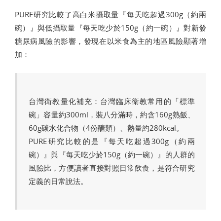
PURE研究比較了高白米攝取量『每天吃超過300g（約兩
碗）』與低攝取量『每天吃少於150g（約一碗）』對新發
糖尿病風險的影響，發現在以米食為主的地區風險顯著增
加：
台灣衛教量化補充：台灣臨床衛教常用的「標準
碗」容量約300ml，裝八分滿時，約含160g熟飯、
60g碳水化合物（4份醣類）、熱量約280kcal。
PURE研究比較的是『每天吃超過300g（約兩
碗）』與『每天吃少於150g（約一碗）』的人群的
風險比，方便讀者直接對照日常飲食，是符合研究
定義的日常說法。