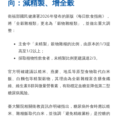
向：減精製、增全穀
衛福部國民健康署2026年發布的新版《每日飲食指南》，
將「全穀雜糧類」更名為「穀物雜糧類」，並做出重大調
整：
主食中「未精製」穀物雜糧的比例，由原本的1/3提
高至1/2以上；
採取植物性飲食者，未精製比例更建議達2/3。
官方明確建議以糙米、燕麥、地瓜等原型食物取代白米
飯、白麵包等精製穀物，其理由為全穀雜糧富含膳食纖
維、維生素B群與微量營養素，有助穩定血糖並降低第二型
糖尿病風險。
臺大醫院相關衛教資訊亦明確指出，糖尿病外食時應以糙
米、雜糧飯取代白米，並強調「避免精緻澱粉」是控糖的