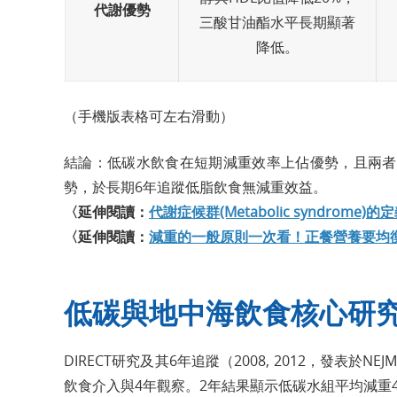
代謝優勢
三酸甘油酯水平長期顯著
降低。
（手機版表格可左右滑動）
結論：低碳水飲食在短期減重效率上佔優勢，且兩者
勢，於長期6年追蹤低脂飲食無減重效益。
〈延伸閱讀：
代謝症候群(Metabolic syndro
〈延伸閱讀：
減重的一般原則一次看！正餐營養要均
低碳與地中海飲食核心研
DIRECT研究及其6年追蹤（2008, 2012，發表
飲食介入與4年觀察。2年結果顯示低碳水組平均減重4.7