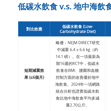
低碳水飲食 v.s. 地中海
低碳水飲食 (Low-
對比效應
Carbohydrate Diet)
略優：NEJM DIRECT研究
中減重 6.4 ± 6.6 kg（約
14.1 磅）。在一項最新為
期16週的RCT中，低碳水
短期減重效
飲食在BMI、腰圍和血糖
果 (≤6個月)
控制方面的改善優於地中
海飲食。2024年一項網路
統合分析也證實低碳水飲
食比地中海飲食平均多減
重2.70公斤。