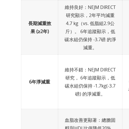
維持良好：NEJM DIRECT
研究顯示，2年平均減重
長期減重效
4.7 kg（vs. 低脂組2.9公
果 (≥2年)
斤）。 6年追蹤顯示，低
碳水組仍保持 -3.7磅 的淨
減重。
維持不錯：NEJM DIRECT
研究， 6年追蹤顯示，低
6年淨減重
碳水組仍保持 -1.7kg(-3.7
磅) 的淨減重。
血脂改善更顯著：總膽固
醇與HDL比值降低20%，