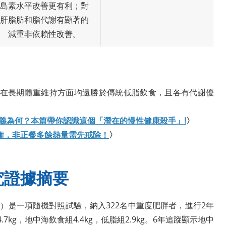
島素水平改善更有利；對
肝脂肪和脂代謝有顯著的
減重非依賴性改善。
在長期體重維持方面均遠勝於傳統低脂飲食，且各有代謝優
me)的定義為何？本篇帶你認識這個「潛在的慢性健康殺手」!
〉
衡，非正餐多餘熱量需先戒除！
〉
究證據摘要
於NEJM）是一項隨機對照試驗，納入322名中重度肥胖者，進行2年
kg，地中海飲食組4.4kg，低脂組2.9kg。6年追蹤顯示地中