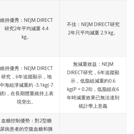
維持優秀：NEJM DIRECT
不佳：NEJM DIRECT研究
研究2年平均減重 4.4
2年只平均減重 2.9 kg。
kg。
無減重效益：NEJM
維持優秀：NEJM DIRECT
DIRECT研究，6年追蹤顯
研究，6年追蹤顯示，地
示，低脂組減重約0.6
中海組淨減重約 -3.1kg(-7
kg(P = 0.28)，低脂組在6
磅)，在長期體重維持上表
年時減重效果已無法達到
現突出。
統計學上意義
血糖控制優勢：對2型糖
尿病患者的空腹血糖和胰