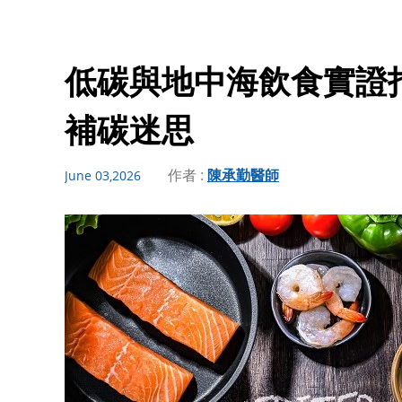
低碳與地中海飲食實證
補碳迷思
作者 :
陳承勤醫師
June 03,2026