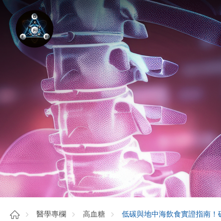
低碳與地中海飲食實證指南！
醫學專欄
高血糖