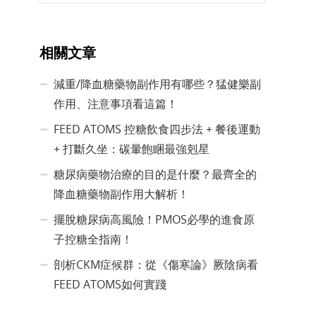
相關文章
減重/降血糖藥物副作用有哪些？猛健樂副
作用、注意事項看這篇！
FEED ATOMS 控糖飲食四步法 + 餐後運動
+ 打斷久坐：碳暈飽睏最強剋星
糖尿病藥物治療的目的是什麼？最齊全的
降血糖藥物副作用大解析！
擺脫糖尿病高風險！PMOS必學的進食原
子控糖全指南！
剖析CKM症候群：從《傷寒論》厥陰病看
FEED ATOMS如何實踐