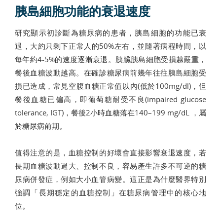
胰島細胞功能的衰退速度
研究顯示初診斷為糖尿病的患者，胰島細胞的功能已衰
退，大約只剩下正常人的50%左右，並隨著病程時間，以
每年約4-5%的速度逐漸衰退。胰臟胰島細胞受損越嚴重，
餐後血糖波動越高。在確診糖尿病前幾年往往胰島細胞受
損已造成，常見空腹血糖正常值以內(低於100mg/dl)，但
餐後血糖已偏高，即葡萄糖耐受不良(impaired glucose
tolerance, IGT)，餐後2小時血糖落在140–199 mg/dL ，屬
於糖尿病前期。
值得注意的是，血糖控制的好壞會直接影響衰退速度，若
長期血糖波動過大、控制不良，容易產生許多不可逆的糖
尿病併發症，例如大小血管病變。這正是為什麼醫界特別
強調「長期穩定的血糖控制」在糖尿病管理中的核心地
位。