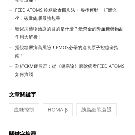
FEED ATOMS 控糖飲食四步法 + 餐後運動 + 打斷久
坐：碳暈飽睏最強剋星
糖尿病藥物治療的目的是什麼？最齊全的降血糖藥物副
作用大解析！
擺脫糖尿病高風險！PMOS必學的進食原子控糖全指
南！
剖析CKM症候群：從《傷寒論》厥陰病看FEED ATOMS
如何實踐
文章關鍵字
血糖控制
HOMA-β
胰島細胞衰退
關鍵字搜尋