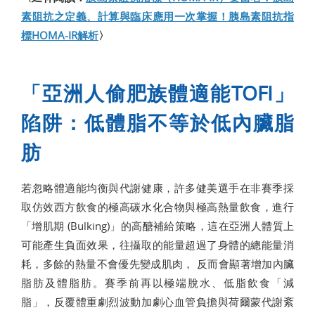
素阻抗之定義、計算與臨床應用一次掌握！胰島素阻抗指
標HOMA-IR解析
〉
「亞洲人偷肥族體適能TOFI」
陷阱：低體脂不等於低內臟脂
肪
若忽略體適能均衡與代謝健康，許多健美選手在非賽季採
取仿效西方飲食的極高碳水化合物與極高熱量飲食，進行
「增肌期 (Bulking)」的高醣補給策略，這在亞洲人體質上
可能產生負面效果，往攝取的能量超過了身體的總能量消
耗，多餘的熱量不會優先變成肌肉， 反而會顯著增加內臟
脂肪及體脂肪。賽季前再以極端脫水、低脂飲食「減
脂」，反覆體重劇烈波動加劇心血管負擔與荷爾蒙代謝紊