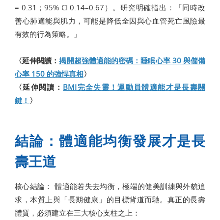
= 0.31；95% CI 0.14–0.67）。研究明確指出：「同時改
善心肺適能與肌力，可能是降低全因與心血管死亡風險最
有效的行為策略。」
〈延伸閱讀：
揭開超強體適能的密碼：睡眠心率 30 與儲備
心率 150 的強悍真相
〉
〈延伸閱讀：
BMI完全失靈！運動員體適能才是長壽關
鍵！
〉
結論：體適能均衡發展才是長
壽王道
核心結論： 體適能若失去均衡，極端的健美訓練與外貌追
求，本質上與「長期健康」的目標背道而馳。真正的長壽
體質，必須建立在三大核心支柱之上：