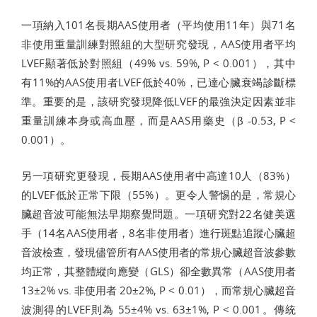
一項納入101名長期AAS使用者（平均使用11年）與71名
非使用重量訓練對照組的大型研究發現，AAS使用者平均
LVEF顯著低於對照組（49% vs. 59%, P < 0.001），其中
有11%的AAS使用者LVEF低於40%，已達心臟衰竭診斷標
準。重要的是，該研究發現降低LVEF的最強決定因素並非
重量訓練本身或高血壓，而是AAS用藥史（β -0.53, P <
0.001）。
另一項研究更發現，長期AAS使用者中高達10人（83%）
的LVEF低於正常下限（55%）。更令人警惕的是，常規心
臟超音波可能無法早期察覺問題。一項研究對22名健美選
手（14名AAS使用者，8名非使用者）進行斑點追蹤心臟超
音波檢查，發現儘管所有AAS使用者的常規心臟超音波參數
均正常，其整體縱向應變（GLS）卻全數異常（AAS使用者
13±2% vs. 非使用者 20±2%, P < 0.01），而常規心臟超音
波測得的LVEF則為 55±4% vs. 63±1%, P < 0.001。傳統