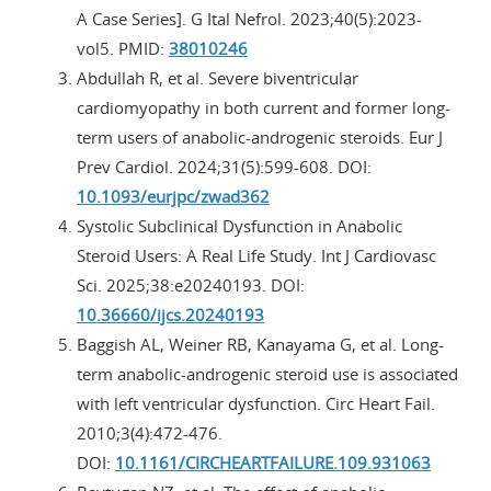
A Case Series]. G Ital Nefrol. 2023;40(5):2023-
vol5. PMID:
38010246
Abdullah R, et al. Severe biventricular
cardiomyopathy in both current and former long-
term users of anabolic-androgenic steroids. Eur J
Prev Cardiol. 2024;31(5):599-608. DOI:
10.1093/eurjpc/zwad362
Systolic Subclinical Dysfunction in Anabolic
Steroid Users: A Real Life Study. Int J Cardiovasc
Sci. 2025;38:e20240193. DOI:
10.36660/ijcs.20240193
Baggish AL, Weiner RB, Kanayama G, et al. Long-
term anabolic-androgenic steroid use is associated
with left ventricular dysfunction. Circ Heart Fail.
2010;3(4):472-476.
DOI:
10.1161/CIRCHEARTFAILURE.109.931063