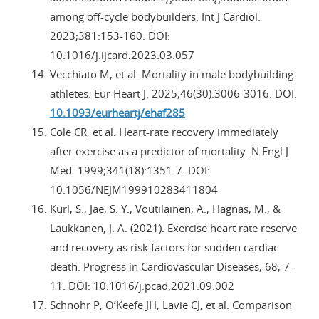
among off-cycle bodybuilders. Int J Cardiol.
2023;381:153-160. DOI:
10.1016/j.ijcard.2023.03.057
Vecchiato M, et al. Mortality in male bodybuilding
athletes. Eur Heart J. 2025;46(30):3006-3016. DOI:
10.1093/eurheartj/ehaf285
Cole CR, et al. Heart-rate recovery immediately
after exercise as a predictor of mortality. N Engl J
Med. 1999;341(18):1351-7. DOI:
10.1056/NEJM199910283411804
Kurl, S., Jae, S. Y., Voutilainen, A., Hagnäs, M., &
Laukkanen, J. A. (2021). Exercise heart rate reserve
and recovery as risk factors for sudden cardiac
death. Progress in Cardiovascular Diseases, 68, 7–
11. DOI: 10.1016/j.pcad.2021.09.002
Schnohr P, O’Keefe JH, Lavie CJ, et al. Comparison