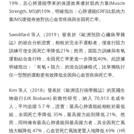
19%，且心肺適能帶來的保護效果優於肌肉力量(Muscle
Strength, MS)約10%，明確指出：心肺適能(CRF)比肌肉力
量(MS)更能有效對抗心血管疾病與全因死亡率。
Saeidifard 等人（2019）發表於《歐洲預防心臟病學雜
誌》的統合分析證實，相較於完全不運動者，僅進行阻力
訓練可使全因死亡率降低21%；然而，當阻力訓練與有氧
運動結合進行時，全因死亡率更進一步降低40%。此證據
明確指出：「有氧＋阻力」的混合訓練模式，比單獨執行
任一型態的運動更有效降低全因與心血管疾病死亡率。
Kim 等人（2018）發表於《歐洲流行病學雜誌》的英國生
物銀行(UK Biobank) 前瞻性研究，納入 70,913 名成年
人，平均追蹤 5.7 年，證實：最高心肺適能組相較於最低
組，全因死亡率降低 35%，最高握力組則降低 21%。然
而，同時擁有最高心肺適能與最高握力者，其全因死亡風
險大幅降低 47%，心血管死亡風險更驚人地降低 69%（HR