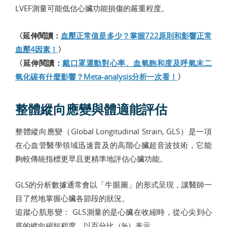
LVEF測量可能低估心臟功能損傷的嚴重程度。
〈延伸閱讀：
血壓正常值是多少？掌握722原則和影響正常
血壓4因素！
〉
〈延伸閱讀：
戴口罩運動對心率、血氧飽和度及呼氣末二
氧化碳有什麼影響？Meta-analysis分析一次看！
〉
整體縱向應變與體適能評估
整體縱向應變（Global Longitudinal Strain, GLS）是一項
在心血管醫學領域迅速普及的高階心臟超音波技術，它能
夠較傳統指標更早且更精準地評估心臟功能。
GLS的分析數據通常會以「牛眼圖」的形式呈現，讓醫師一
目了然地掌握心臟各節段的狀況。
追蹤心肌形變： GLS測量的是心臟在收縮時，從心尖到心
底的縱向縮短程度，以百分比（%）表示。