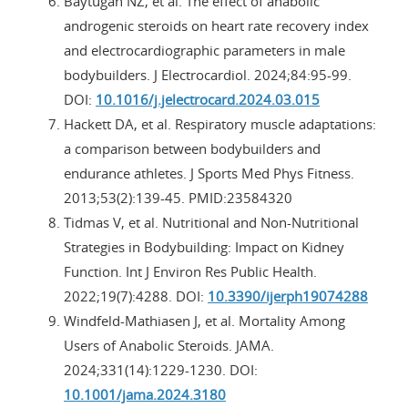
Baytugan NZ, et al. The effect of anabolic
androgenic steroids on heart rate recovery index
and electrocardiographic parameters in male
bodybuilders. J Electrocardiol. 2024;84:95-99.
DOI:
10.1016/j.jelectrocard.2024.03.015
Hackett DA, et al. Respiratory muscle adaptations:
a comparison between bodybuilders and
endurance athletes. J Sports Med Phys Fitness.
2013;53(2):139-45. PMID:23584320
Tidmas V, et al. Nutritional and Non-Nutritional
Strategies in Bodybuilding: Impact on Kidney
Function. Int J Environ Res Public Health.
2022;19(7):4288. DOI:
10.3390/ijerph19074288
Windfeld-Mathiasen J, et al. Mortality Among
Users of Anabolic Steroids. JAMA.
2024;331(14):1229-1230. DOI:
10.1001/jama.2024.3180