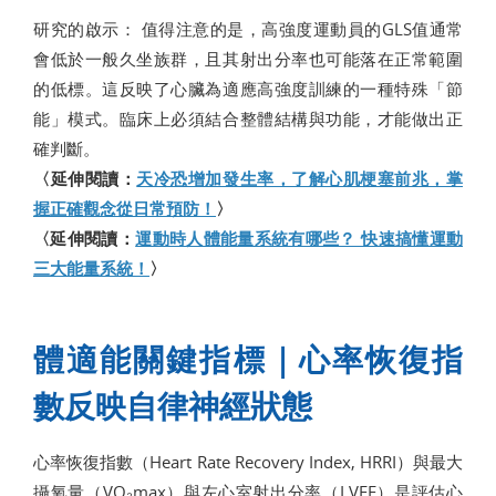
研究的啟示： 值得注意的是，高強度運動員的GLS值通常
會低於一般久坐族群，且其射出分率也可能落在正常範圍
的低標。這反映了心臟為適應高強度訓練的一種特殊「節
能」模式。臨床上必須結合整體結構與功能，才能做出正
確判斷。
〈延伸閱讀：
天冷恐增加發生率，了解心肌梗塞前兆，掌
握正確觀念從日常預防！
〉
〈延伸閱讀：
運動時人體能量系統有哪些？ 快速搞懂運動
三大能量系統！
〉
體適能關鍵指標｜心率恢復指
數反映自律神經狀態
心率恢復指數（Heart Rate Recovery Index, HRRI）與最大
攝氧量（VO₂max）與左心室射出分率（LVEF）是評估心