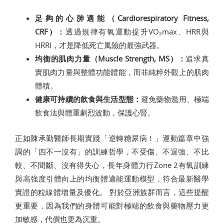
足夠的心肺適能（Cardiorespiratory Fitness,
CRF）：
透過規律有氧運動提升VO₂max、HRR與
HRRI，才是降低死亡風險的最強武器。
均衡的肌肉力量（Muscle Strength, MS）：
追求真
實肌肉力量與整體功能體能，而非純粹外觀上的肌肉
體積。
健康可持續的飲食與生活型態：
避免藥物濫用、極端
飲食法與體重劇烈波動，保護心腎。
正如陳承勤醫師長期實踐「逆轉糖尿病！」運動篇章中強
調的「四不一沒有」的訓練哲學，不受傷、不逞強、不比
較、不間斷、沒有得失心，長年身體力行Zone 2有氧訓練
與高強度引體向上的均衡體適能運動模型，符合最新醫學
實證的粒線體增量及優化。 對於亞洲族群而言，這些提醒
更重要，因為我們的身體可能對極端的飲食與藥物壓力更
加敏感，代價也更為沉重。