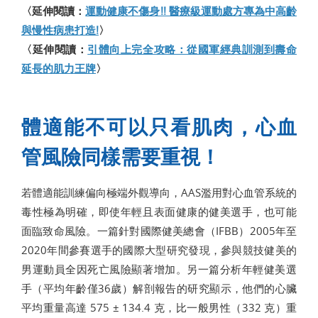
〈延伸閱讀：
運動健康不傷身!! 醫療級運動處方專為中高齡
與慢性病患打造!
〉
〈延伸閱讀：
引體向上完全攻略：從國軍經典訓測到壽命
延長的肌力王牌
〉
體適能不可以只看肌肉，心血
管風險同樣需要重視！
若體適能訓練偏向極端外觀導向，AAS濫用對心血管系統的
毒性極為明確，即使年輕且表面健康的健美選手，也可能
面臨致命風險。一篇針對國際健美總會（IFBB）2005年至
2020年間參賽選手的國際大型研究發現，參與競技健美的
男運動員全因死亡風險顯著增加。另一篇分析年輕健美選
手（平均年齡僅36歲）解剖報告的研究顯示，他們的心臟
平均重量高達 575 ± 134.4 克，比一般男性（332 克）重