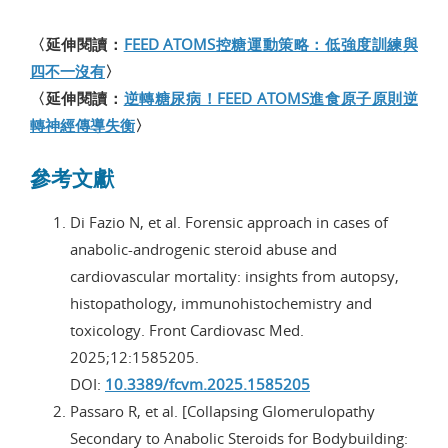
〈延伸閱讀：
FEED ATOMS控糖運動策略：低強度訓練與
四不一沒有
〉
〈延伸閱讀：
逆轉糖尿病！FEED ATOMS進食原子原則逆
轉神經傳導失衡
〉
參考文獻
Di Fazio N, et al. Forensic approach in cases of
anabolic-androgenic steroid abuse and
cardiovascular mortality: insights from autopsy,
histopathology, immunohistochemistry and
toxicology. Front Cardiovasc Med.
2025;12:1585205.
DOI:
10.3389/fcvm.2025.1585205
Passaro R, et al. [Collapsing Glomerulopathy
Secondary to Anabolic Steroids for Bodybuilding: