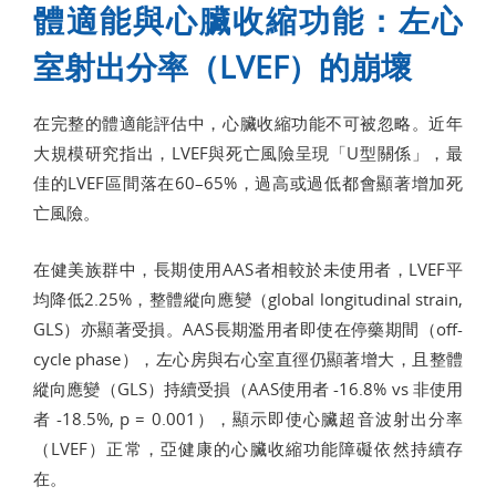
體適能與心臟收縮功能：左心
室射出分率（LVEF）的崩壞
在完整的體適能評估中，心臟收縮功能不可被忽略。近年
大規模研究指出，LVEF與死亡風險呈現「U型關係」，最
佳的LVEF區間落在60–65%，過高或過低都會顯著增加死
亡風險。
在健美族群中，長期使用AAS者相較於未使用者，LVEF平
均降低2.25%，整體縱向應變（global longitudinal strain,
GLS）亦顯著受損。AAS長期濫用者即使在停藥期間（off-
cycle phase），左心房與右心室直徑仍顯著增大，且整體
縱向應變（GLS）持續受損（AAS使用者 -16.8% vs 非使用
者 -18.5%, p = 0.001），顯示即使心臟超音波射出分率
（LVEF）正常，亞健康的心臟收縮功能障礙依然持續存
在。