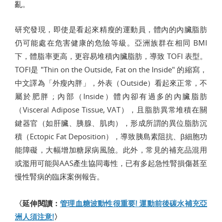
亂。
研究發現，即使是看起來精瘦的運動員，體內的內臟脂肪
仍可能處在危害健康的危險等級。亞洲族群在相同 BMI
下，體脂率更高，更容易堆積內臟脂肪，導致 TOFI 表型。
TOFI是 "Thin on the Outside, Fat on the Inside" 的縮寫，
中文譯為「外瘦內胖」，外表（Outside）看起來正常，不
屬於肥胖 ; 內部（Inside）體內卻有過多的內臟脂肪
（Visceral Adipose Tissue, VAT），且脂肪異常堆積在關
鍵器官（如肝臟、胰腺、肌肉），形成所謂的異位脂肪沉
積（Ectopic Fat Deposition），導致胰島素阻抗、β細胞功
能障礙，大幅增加糖尿病風險。此外，常見的補充品混用
或濫用可能與AAS產生協同毒性，已有多起急性腎損傷甚至
慢性腎病的臨床案例報告。
〈延伸閱讀：
管理血糖波動性很重要! 運動前後碳水補充亞
洲人須注意!
〉