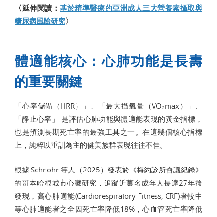
〈延伸閱讀：
基於精準醫療的亞洲成人三大營養素攝取與
糖尿病風險研究
〉
體適能核心：心肺功能是長壽
的重要關鍵
「心率儲備（HRR）」、「最大攝氧量（VO₂max）」、
「靜止心率」 是評估心肺功能與體適能表現的黃金指標，
也是預測長期死亡率的最強工具之一。在這幾個核心指標
上，純粹以重訓為主的健美族群表現往往不佳。
根據 Schnohr 等人（2025）發表於《梅約診所會議紀錄》
的哥本哈根城市心臟研究，追蹤近萬名成年人長達27年後
發現，高心肺適能(Cardiorespiratory Fitness, CRF)者較中
等心肺適能者之全因死亡率降低18%，心血管死亡率降低