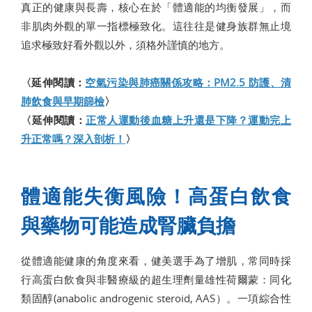
真正的健康與長壽，核心在於「體適能的均衡發展」，而
非肌肉外觀的單一指標極致化。這往往是健身族群無止境
追求極致好看外觀以外，須格外謹慎的地方。
〈延伸閱讀：
空氣污染與肺癌關係攻略：PM2.5 防護、清
肺飲食與早期篩檢
〉
〈延伸閱讀：
正常人運動後血糖上升還是下降？運動完上
升正常嗎？深入剖析！
〉
體適能失衡風險！高蛋白飲食
與藥物可能造成腎臟負擔
從體適能健康的角度來看，健美選手為了增肌，常同時採
行高蛋白飲食與非醫療級的超生理劑量雄性荷爾蒙：同化
類固醇(anabolic androgenic steroid, AAS）。一項綜合性