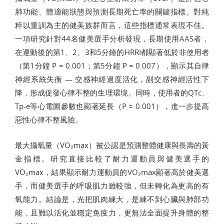
肺功能、體適能狀態與預測長期死亡率的關鍵指標。對純
粹以重訓為主的健美族群而言，這些指標通常表現不佳。
一項研究針對44名健美選手分析發現，長期使用AAS者，
在運動後的第1、2、3和5分鐘的HRRI都顯著低於非使用者
（第1分鐘 P = 0.001；第5分鐘 P = 0.007），顯示其自律
神經系統失衡 — 交感神經過度活化，副交感神經活性下
降，形成促發心律不整的生理環境。同時，使用者的QTc、
Tp-e等心電圖參數也顯著延長（P = 0.001），進一步提高
惡性心律不整風險。
最大攝氧量（VO₂max）被公認是預測整體健康與長壽的黃
金指標。研究直接比較了耐力運動員與健美選手的
VO₂max，結果顯示耐力運動員的VO₂max顯著高於健美選
手，而健美選手的呼吸肌力雖較強，但未轉化為更高的有
氧能力。結論是，光把肌肉練大，是練不到心臟與肺部功
能，且難以活化並穩定免疫力，更無法全面提升身體的整