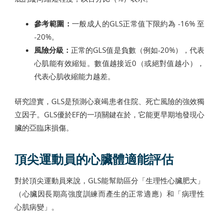
參考範圍：
一般成人的GLS正常值下限約為 -16% 至
-20%。
風險分級：
正常的GLS值是負數（例如-20%），代表
心肌能有效縮短。數值越接近0（或絕對值越小），
代表心肌收縮能力越差。
研究證實，GLS是預測心衰竭患者住院、死亡風險的強效獨
立因子。GLS優於EF的一項關鍵在於，它能更早期地發現心
臟的亞臨床損傷。
頂尖運動員的心臟體適能評估
對於頂尖運動員來說，GLS能幫助區分「生理性心臟肥大」
（心臟因長期高強度訓練而產生的正常適應）和「病理性
心肌病變」。