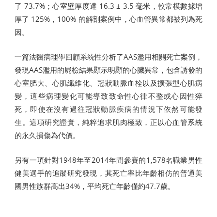
了 73.7%；心室壁厚度達 16.3 ± 3.5 毫米，較常模數據增
厚了 125%，100% 的解剖案例中，心血管異常都被列為死
因。
一篇法醫病理學回顧系統性分析了AAS濫用相關死亡案例，
發現AAS濫用的屍檢結果顯示明顯的心臟異常，包含誘發的
心室肥大、心肌纖維化、冠狀動脈血栓以及擴張型心肌病
變，這些病理變化可能導致致命性心律不整或心因性猝
死，即使在沒有過往冠狀動脈疾病的情況下依然可能發
生。這項研究證實，純粹追求肌肉極致，正以心血管系統
的永久損傷為代價。
另有一項針對1948年至2014年間參賽的1,578名職業男性
健美選手的追蹤研究發現，其死亡率比年齡相仿的普通美
國男性族群高出34%，平均死亡年齡僅約47.7歲。