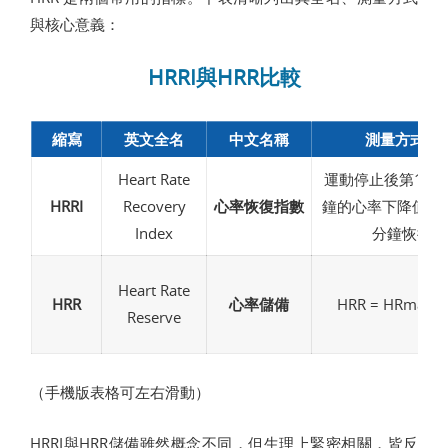
與核心意義：
HRRI與HRR比較
縮寫
英文全名
中文名稱
測量方式 / 
Heart Rate
運動停止後第1、2
HRRI
Recovery
心率恢復指數
鐘的心率下降值（
Index
分鐘恢復值
Heart Rate
HRR
心率儲備
HRR = HRmax −
Reserve
（手機版表格可左右滑動）
HRRI與HRR儲備雖然概念不同，但生理上緊密相關，皆反