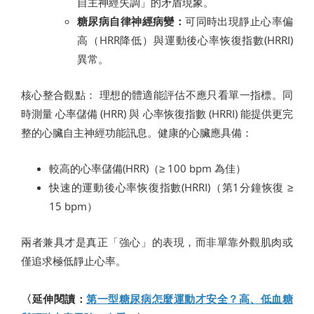
自主神經失調」的矛盾現象。
糖尿病自律神經病變：
可同時出現靜止心率偏
高（HRR降低）與運動後心率恢復指數(HRRI)
異常。
核心整合觀點： 理想的體適能評估不應只看單一指標。同
時測量 心率儲備 (HRR) 與 心率恢復指數 (HRRI) 能提供更完
整的心臟自主神經功能訊息。健康的心臟應具備：
較高的心率儲備(HRR)（≥ 100 bpm 為佳）
快速的運動後心率恢復指數(HRRI)（第1分鐘恢復 ≥
15 bpm）
兩者兼具才是真正「強心」的表現，而非單靠外觀肌肉或
僅追求極低靜止心率。
〈延伸閱讀：
第一型糖尿病怎麼運動才安全？高、低血糖