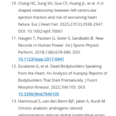
Chang HC, Sung SH, Guo CY, Huang JL, et al. A U-
shaped relationship between left ventricular
ejection fraction and risk of worsening heart
failure. Eur J Heart Fail. 2025;27(12):2938-2947.
DOI: 10.1002/ejhf.70061
Haugen T, Paulsen G, Seiler S, Sandbakk Ø. New
Records in Human Power. Int J Sports Physiol
Perform. 2018;13(6):678-686. DOI:
10.1123/ijspp.2017-0441
Escalante G, et al. Dead Bodybuilders Speaking
from the Heart: An Analysis of Autopsy Reports of
Bodybuilders That Died Prematurely. J Funct
Morphol Kinesiol. 2022;7(4):105. DOI:
10.3390/jfmk7040105
Hammoud S, van den Bemt BJF, Jaber A, Kurdi M.
Chronic anabolic androgenic steroid
administration reduces global longitudinal strain