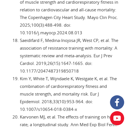
of muscle strength and cardiorespiratory fitness in
relation to cardiovascular and all-cause mortality:
The Copenhagen City Heart Study. Mayo Clin Proc.
2025;100(3):488-498. doi:
10.1016/j.mayocp.2024.08.013
Saeidifard F, Medina-Inojosa JR, West CP, et al. The
association of resistance training with mortality: A
systematic review and meta-analysis. Eur J Prev
Cardiol. 2019;26(15):1647-1665. doi:
10.1177/2047487319850718
Kim Y, White T, Wijndaele K, Westgate K, et al. The
combination of cardiorespiratory fitness and
muscle strength, and mortality risk. Eur J
Epidemiol. 2018;33(10):953-964. doi:
10.1007/s10654-018-0384-x
Karvonen MJ, et al. The effects of training on heart
rate; a longitudinal study. Ann Med Exp Biol Fenn.