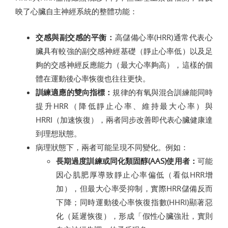
映了心臟自主神經系統的整體功能：
交感與副交感的平衡：
高儲備心率(HRR)通常代表心
臟具有較強的副交感神經基礎（靜止心率低）以及足
夠的交感神經反應能力（最大心率夠高），這樣的個
體在運動後心率恢復也往往更快。
訓練適應的雙向指標：
規律的有氧與混合訓練能同時
提升HRR（降低靜止心率、維持最大心率）與
HRRI（加速恢復），兩者同步改善即代表心臟健康達
到理想狀態。
病理狀態下，兩者可能呈現不同變化。例如：
長期過度訓練或同化類固醇(AAS)使用者：
可能
因心肌肥厚導致靜止心率偏低（看似HRR增
加），但最大心率受抑制，實際HRR儲備反而
下降；同時運動後心率恢復指數(HHRI)顯著惡
化（延遲恢復），形成「假性心臟強壯，實則