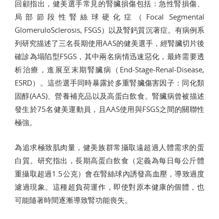
回顧指出，健美選手常見的腎臟損傷包括：急性腎損傷、
局部節段性腎絲球硬化症（Focal Segmental
GlomeruloSclerosis, FSGS）以及腎鈣質沉著症。有病例系
列研究描述了三名長期使用AAS的健美選手，經腎臟切片後
確診為塌陷型FSGS，其中兩名病情迅速惡化，最終需要透
析治療，進展至末期腎臟病（End-Stage-Renal-Disease,
ESRD）。這些選手同時暴露於多重腎臟傷害因子：同化類
固醇(AAS)、營養補充品以及高蛋白飲食。腎臟病曾被描述
發生於75名健美運動員，且AAS使用與FSGS之間的關聯性
極強。
為追求極致肌肉量，健美族群常攝取遠超過人體需求的蛋
白質。研究指出，長期高蛋白飲食（定義為每日每公斤體
重攝取超過1.5公克）會在腎絲球內誘發高血壓，導致過度
濾過現象。這種超負荷運作，即使對原本健康的個體，也
可能隨著時間逐漸導致腎功能喪失。