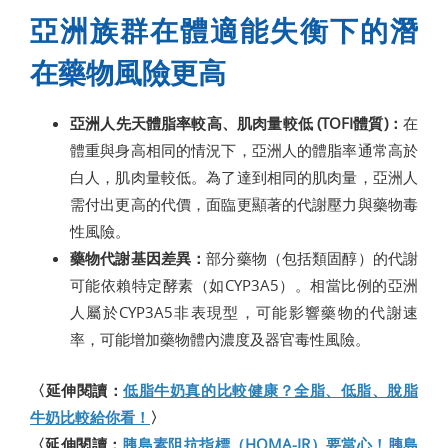
亞洲族群在體適能失衡下的潛
在藥物風險更高
亞洲人先天體脂率較高、肌肉量較低 (TOFI體質)：
在
體重與身高相同的情況下，亞洲人的體脂率通常高於
白人，肌肉量較低。為了達到相同的肌肉量，亞洲人
需付出更高的代價，面臨更顯著的代謝壓力與藥物毒
性風險。
藥物代謝基因差異：
部分藥物（包括類固醇）的代謝
可能依賴特定酵素（如CYP3A5）。相當比例的亞洲
人屬於CYP3A5非表現型，可能影響藥物的代謝速
率，可能增加藥物體內濃度及器官毒性風險。
〈延伸閱讀：
低脂牛奶真的比較健康？全脂、低脂、脫脂
牛奶比較給你看！
〉
〈延伸閱讀：
胰島素阻抗指標（HOMA-IR）要當心！胰島