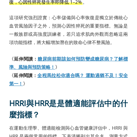
復，心因性猝死發生率即降低 1–2%
。
這項研究強烈證實：心率儲備與心率恢復是獨立於傳統心
血管風險因子之外，預測心因性猝死的重要指標。無論是
一般族群或高強度訓練者，若只追求肌肉外觀而忽略這兩
項功能指標，將大幅增加潛在的致命心律不整風險。
〈延伸閱讀：
糖尿病前期該如何預防變成糖尿病？了解標
準、風險與預防策略！
〉
〈延伸閱讀：
全程馬拉松你適合嗎？ 運動過猶不及！安全
第一！
〉
HRRI與HRR是是體適能評估中的什
麼指標？
在運動生理學、體適能檢測與心血管健康評估中，HRRI 與
HRR 是兩個常用的指標。下表清晰列出其全名、測量方式