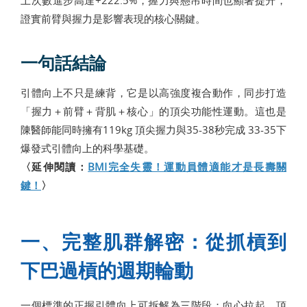
證實前臂與握力是影響表現的核心關鍵。
一句話結論
引體向上不只是練背，它是以高強度複合動作，同步打造
「握力＋前臂＋背肌＋核心」的頂尖功能性運動。這也是
陳醫師能同時擁有119kg 頂尖握力與35-38秒完成 33-35下
爆發式引體向上的科學基礎。
〈延伸閱讀：
BMI完全失靈！運動員體適能才是長壽關
鍵！
〉
一、完整肌群解密：從抓槓到
下巴過槓的週期輪動
一個標準的正握引體向上可拆解為三階段：向心拉起、頂