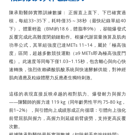
陳承勤醫師實際訓練數據： 正握直上直下、下巴確實過
槓，每組33~35下，耗時僅35～38秒（最快紀錄單組40
下）。體重輕盈（BMI約18.6，體脂率9%），卻能爆發式
反覆完成此高難度閉鎖鏈動作。根據代謝當量換算及肌肉
功率公式，其單組強度已達METs 11~14，屬於「極高強
度」區間，超越多數競技運動（≥9 METs即為極高強度門
檻）。此速度等同每下僅1.03~1.15秒，包含離心與向心快
速轉換，強烈依賴磷酸肌酸系統與快速酵解供能，對神經
肌肉適應及粒線體壓力反應產生獨特刺激。
這樣的表現直接反映卓越的相對肌力、爆發耐力與握力
——陳醫師的握力達 119 kg（同年齡男性平均 75-80 kg，
前1~2%），與引體向上成績形成正向循環：引體向上強化
前臂屈肌與握力，高握力則延緩前臂疲勞，支持更高反覆
次數。
根據陳承勤醫師最新實測數據（扣除戴手套按錶時間），