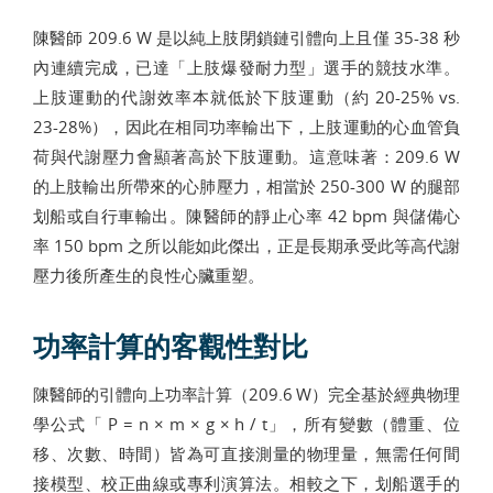
陳醫師 209.6 W 是以純上肢閉鎖鏈引體向上且僅 35-38 秒
內連續完成，已達「上肢爆發耐力型」選手的競技水準。
上肢運動的代謝效率本就低於下肢運動（約 20-25% vs.
23-28%），因此在相同功率輸出下，上肢運動的心血管負
荷與代謝壓力會顯著高於下肢運動。這意味著：209.6 W
的上肢輸出所帶來的心肺壓力，相當於 250-300 W 的腿部
划船或自行車輸出。陳醫師的靜止心率 42 bpm 與儲備心
率 150 bpm 之所以能如此傑出，正是長期承受此等高代謝
壓力後所產生的良性心臟重塑。
功率計算的客觀性對比
陳醫師的引體向上功率計算（209.6 W）完全基於經典物理
學公式「 P = n × m × g × h / t」，所有變數（體重、位
移、次數、時間）皆為可直接測量的物理量，無需任何間
接模型、校正曲線或專利演算法。相較之下，划船選手的