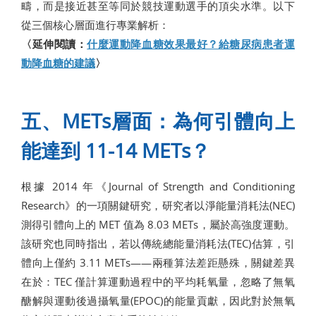
疇，而是接近甚至等同於競技運動選手的頂尖水準。以下
從三個核心層面進行專業解析：
〈延伸閱讀：
什麼運動降血糖效果最好？給糖尿病患者運
動降血糖的建議
〉
五、METs層面：為何引體向上
能達到 11-14 METs？
根據 2014 年《Journal of Strength and Conditioning
Research》的一項關鍵研究，研究者以淨能量消耗法(NEC)
測得引體向上的 MET 值為 8.03 METs，屬於高強度運動。
該研究也同時指出，若以傳統總能量消耗法(TEC)估算，引
體向上僅約 3.11 METs——兩種算法差距懸殊，關鍵差異
在於：TEC 僅計算運動過程中的平均耗氧量，忽略了無氧
醣解與運動後過攝氧量(EPOC)的能量貢獻，因此對於無氧