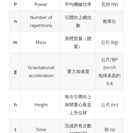
P
Power
平均機械功率
瓦特 (W)
Number of
引體向上總次
n
無單位
repetitions
數
身體質量（體
m
Mass
公斤 (kg)
重）
公尺/秒²
Gravitational
(m/s²)
g
重力加速度
acceleration
地球表面約
9.8
每次引體向上
h
Height
身體重心垂直
公尺 (m)
上升位移
完成所有次數
t
Time
秒 (s)