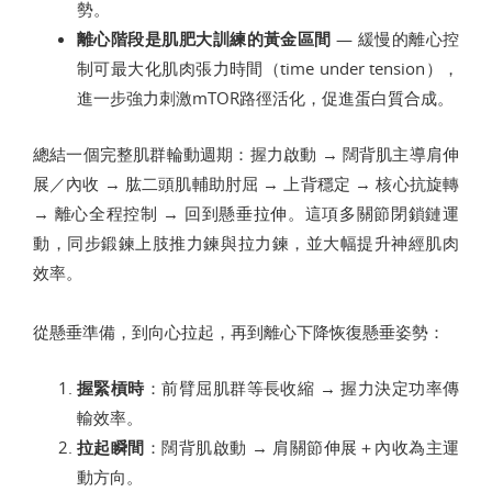
勢。
離心階段是肌肥大訓練的黃金區間
— 緩慢的離心控
制可最大化肌肉張力時間（time under tension），
進一步強力刺激mTOR路徑活化，促進蛋白質合成。
總結一個完整肌群輪動週期：握力啟動 → 闊背肌主導肩伸
展／內收 → 肱二頭肌輔助肘屈 → 上背穩定 → 核心抗旋轉
→ 離心全程控制 → 回到懸垂拉伸。這項多關節閉鎖鏈運
動，同步鍛鍊上肢推力鍊與拉力鍊，並大幅提升神經肌肉
效率。
從懸垂準備，到向心拉起，再到離心下降恢復懸垂姿勢：
握緊槓時
：前臂屈肌群等長收縮 → 握力決定功率傳
輸效率。
拉起瞬間
：闊背肌啟動 → 肩關節伸展＋內收為主運
動方向。