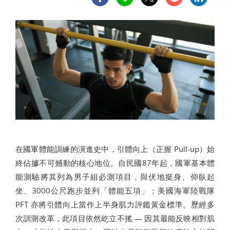
在國軍體能訓練的演進史中，引體向上（正握 Pull-up）始
終佔據不可撼動的核心地位。自民國87年起，國軍基本體
能測驗將其列為男子組必測項目，與伏地挺身、仰臥起
坐、3000公尺跑步並列「體能五項」；美國海軍陸戰隊
PFT 亦將引體向上當作上半身肌力評鑑黃金標準。歷經多
次訓測改革，此項目依然屹立不搖 — 因其最能反映相對肌