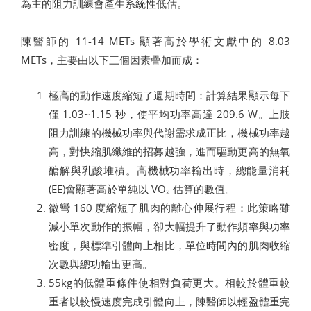
為主的阻力訓練會產生系統性低估。
陳醫師的 11-14 METs 顯著高於學術文獻中的 8.03
METs，主要由以下三個因素疊加而成：
極高的動作速度縮短了週期時間：計算結果顯示每下
僅 1.03~1.15 秒，使平均功率高達 209.6 W。上肢
阻力訓練的機械功率與代謝需求成正比，機械功率越
高，對快縮肌纖維的招募越強，進而驅動更高的無氧
醣解與乳酸堆積。高機械功率輸出時，總能量消耗
(EE)會顯著高於單純以 VO₂ 估算的數值。
微彎 160 度縮短了肌肉的離心伸展行程：此策略雖
減小單次動作的振幅，卻大幅提升了動作頻率與功率
密度，與標準引體向上相比，單位時間內的肌肉收縮
次數與總功輸出更高。
55kg的低體重條件使相對負荷更大。相較於體重較
重者以較慢速度完成引體向上，陳醫師以輕盈體重完