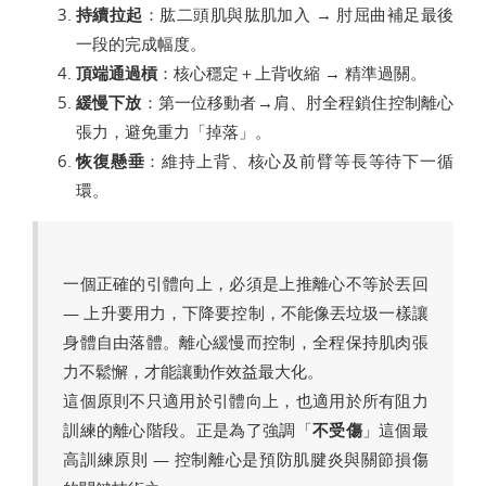
持續拉起
：肱二頭肌與肱肌加入 → 肘屈曲補足最後
一段的完成幅度。
頂端通過槓
：核心穩定＋上背收縮 → 精準過關。
緩慢下放
：第一位移動者→肩、肘全程鎖住控制離心
張力，避免重力「掉落」。
恢復懸垂
：維持上背、核心及前臂等長等待下一循
環。
一個正確的引體向上，必須是上推離心不等於丟回
— 上升要用力，下降要控制，不能像丟垃圾一樣讓
身體自由落體。離心緩慢而控制，全程保持肌肉張
力不鬆懈，才能讓動作效益最大化。
這個原則不只適用於引體向上，也適用於所有阻力
訓練的離心階段。正是為了強調「
不受傷
」這個最
高訓練原則 — 控制離心是預防肌腱炎與關節損傷