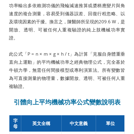
功率輸出多依賴測功儀的飛輪減速推算或槳柄應變片與角
速度的複合測量，容易受到儀器誤差、回復行程忽略、以
及環境因素的干擾。換言之，陳醫師所呈現的209.6 W，是
開放、透明、可被任何人重複驗證的純上肢機械功率實
證。
此公式「P = n × m × g × h / t」為計算「克服自身體重垂
直向上運動」的平均機械功率之經典物理公式，完全基於
牛頓力學，無需任何間接模型或專利演算法。所有變數皆
為可直接測量的物理量，數據開放、透明、可被任何人重
複驗證。
引體向上平均機械功率公式變數說明表
字
英文全稱
中文意義
單位
母