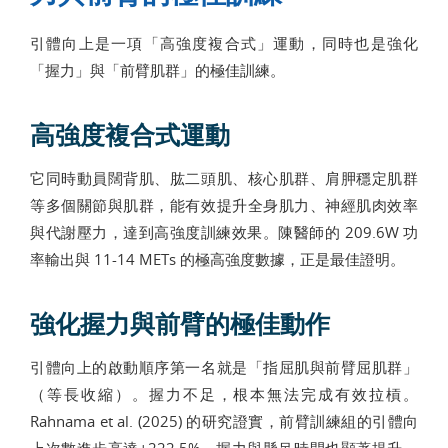
引體向上是一項「高強度複合式」運動，同時也是強化
「握力」與「前臂肌群」的極佳訓練。
高強度複合式運動
它同時動員闊背肌、肱二頭肌、核心肌群、肩胛穩定肌群
等多個關節與肌群，能有效提升全身肌力、神經肌肉效率
與代謝壓力，達到高強度訓練效果。陳醫師的 209.6W 功
率輸出與 11-14 METs 的極高強度數據，正是最佳證明。
強化握力與前臂的極佳動作
引體向上的啟動順序第一名就是「指屈肌與前臂屈肌群」
（等長收縮）。握力不足，根本無法完成有效拉槓。
Rahnama et al. (2025) 的研究證實，前臂訓練組的引體向
上次數進步高達+222.5%，握力與懸吊時間也顯著提升，