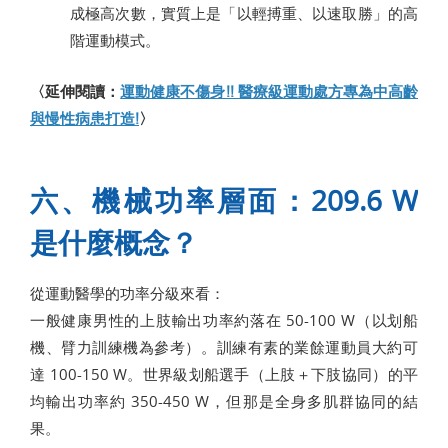
成極高次數，實質上是「以輕搏重、以速取勝」的高
階運動模式。
〈延伸閱讀：
運動健康不傷身!! 醫療級運動處方專為中高齡
與慢性病患打造!
〉
六、機械功率層面：209.6 W
是什麼概念？
從運動醫學的功率分級來看：
一般健康男性的上肢輸出功率約落在 50-100 W（以划船
機、臂力訓練機為參考）。訓練有素的業餘運動員大約可
達 100-150 W。世界級划船選手（上肢＋下肢協同）的平
均輸出功率約 350-450 W，但那是全身多肌群協同的結
果。