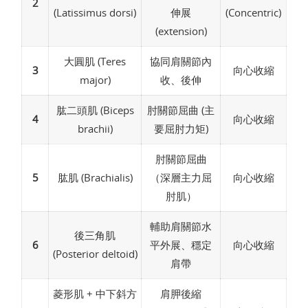
2
(Latissimus dorsi)
伸展
(Concentric)
(extension)
大圓肌 (Teres
協同肩關節內
3
向心收縮
major)
收、後伸
肱二頭肌 (Biceps
肘關節屈曲 (主
4
向心收縮
brachii)
要屈肘力矩)
肘關節屈曲
5
肱肌 (Brachialis)
（深層主力屈
向心收縮
肘肌）
輔助肩關節水
後三角肌
6
平外展、穩定
向心收縮
(Posterior deltoid)
肩帶
菱形肌 + 中下斜方
肩胛後縮