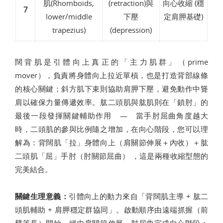
肌(Rhomboids,
(retraction)與
向心收縮 (穩
7
lower/middle
下壓
定肩胛基礎)
trapezius)
(depression)
闊背肌是引體向上真正的「主力肌群」（prime
mover），負責將身體向上拉近單槓，也是打造背部線條
的核心關鍵；斜方肌下束則協助肩胛下壓，避免動作中聳
肩以確保力量傳遞效率。肱二頭肌與肱肌則在「鎖肘」的
最後一段發揮關鍵輔助作用 — 當手肘屈曲角度越大
時，二頭肌的參與比例隨之增加，在向心階段，您可以理
解為：背闊肌「拉」身體向上（肩關節伸展＋內收）＋肱
二頭肌「屈」手肘（肘關節屈曲） ，這是兩種收縮型態的
完美結合。
關鍵生理意義：
引體向上的動力來自「背闊肌主導 + 肱二
頭肌輔助 + 肩胛穩定群協同」。啟動順序由遠端抓握（前
臂等長）開始，經由肩關節伸展、肘屈曲完成向心階段；