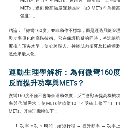
METs，達到極高強度運動區間（≥9 METs即為極高
強度）。
結論：「微彎160度」並非動作不標準，而是經過風險管理
與功率優化的高階技術。它在保護肌腱的同時，將訓練強
度推向頂尖水準，使心肺壓力、神經肌肉招募及粒線體刺
激效果最大化。
運動生理學解析：為何微彎160度
反而提升功率與METs？
微彎160度不僅不會降低運動強度，反而會顯著提高機械功
率與代謝需求，使METs估值從10–14明確上修至11–14
METs。其生理機轉如下：
功率 = 功 ÷ 時間，縮短行程 → 提升頻率 → 功率上