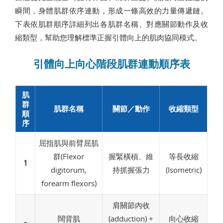
瞬間，身體肌群依序連動，形成一條高效的力量傳遞鏈。
下表依肌群順序詳細列出各肌群名稱、對應關節動作及收
縮類型，幫助您理解標準正握引體向上的肌肉協同模式。
引體向上向心階段肌群連動順序表
肌
群
肌群名稱
關節／動作
收縮類型
順
序
屈指肌與前臂屈肌
群(Flexor
握緊橫槓、維
等長收縮
1
digitorum,
持抓握張力
(Isometric)
forearm flexors)
肩關節內收
闊背肌
(adduction) +
向心收縮