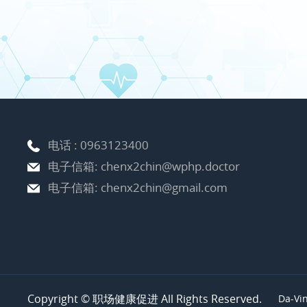
电话 :
0963123400
电子信箱:
chenx2chin@wphp.doctor
电子信箱:
chenx2chin@gmail.com
Copyright © 职场健康促进 All Rights Reserved.
Da-Vi