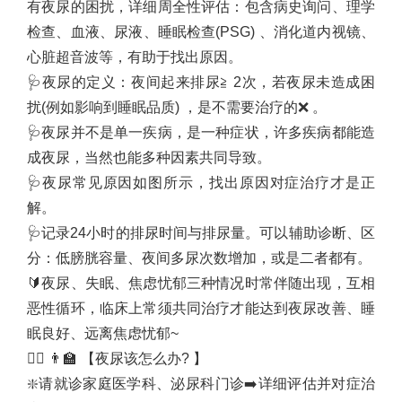
有夜尿的困扰，详细周全性评估：包含病史询问、理学
检查、血液、尿液、睡眠检查
(PSG)
、消化道内视镜、
心脏超音波等，有助于找出原因。
🩺
夜尿的定义：夜间起来排尿≧
2
次，若夜尿未造成困
扰
(
例如影响到睡眠品质
)
，是不需要治疗的
❌
。
🩺
夜尿并不是单一疾病，是一种症状，许多疾病都能造
成夜尿，当然也能多种因素共同导致。
🩺
夜尿常见原因如图所示，找出原因对症治疗才是正
解。
🩺
记录
24
小时的排尿时间与排尿量。可以辅助诊断、区
分：低膀胱容量、夜间多尿次数增加，或是二者都有。
🔰
夜尿、失眠、焦虑忧郁三种情况时常伴随出现，互相
恶性循环，临床上常须共同治疗才能达到夜尿改善、睡
眠良好、远离焦虑忧郁
~
👨‍⚕️
👨‍🏫
【夜尿该怎么办
?
】
❇️
请就诊家庭医学科、泌尿科门诊
➡️
详细评估并对症治