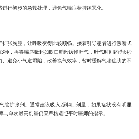
骤进行初步的急救处理，避免气喘症状持续恶化。
于扩张胸腔，让呼吸变得比较顺畅。接着引导患者进行噘嘴式
由鼻子吸气约3秒，再将嘴唇噘起如吹口哨般缓慢吐气，吐气时间约为6秒
力、避免小气道塌陷，改善换气效率，暂时缓解气喘症状的不
气管扩张剂。通常建议吸入2到4口剂量，如果症状没有明显
频率与单次最高剂量仍应严格遵照平时医师的指示。