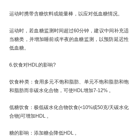
运动时携带含糖饮料或能量棒，以应对低血糖情况。
运动时，若血糖监测时间超过
60
分钟，建议中间补充适
当糖类，并增加睡前或半夜的血糖监测，以预防延迟性
低血糖。
6.
饮食对
HDL
的影响
?
饮食种类
：
食用多元不饱和脂肪、单元不饱和脂肪和饱
和脂肪而非碳水化合物，可使
HDL
增加
7-12%
。
低糖饮食
：
极低碳水化合物饮食
(<10%
或
50
克
/
天碳水化
合物
)
可增加
HDL
。
糖的影响
：
添加糖会降低
HDL
。