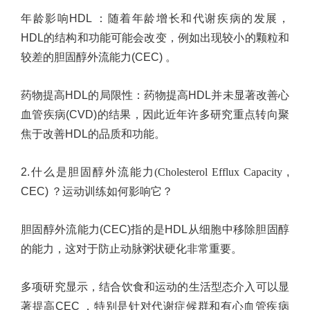
年龄影响
HDL
：
随着年龄增长和代谢疾病的发展，
HDL
的结构和功能可能会改变，例如出现较小的颗粒和
较差的胆固醇外流能力
(CEC)
。
药物提高
HDL
的局限性
：
药物提高
HDL
并未显著改善心
血管疾病
(CVD)
的结果，因此近年许多研究重点转向聚
焦于改善
HDL
的品质和功能。
2.
什么是胆固醇外流能力(Cholesterol Efflux Capacity
,
CEC)
？运动训练如何影响它？
胆固醇外流能力
(CEC)
指的是
HDL
从细胞中移除胆固醇
的能力，这对于防止动脉粥状硬化非常重要。
多项研究显示，结合饮食和运动的生活型态介入可以显
著提高
CEC
，特别是针对代谢症候群和有心血管疾病