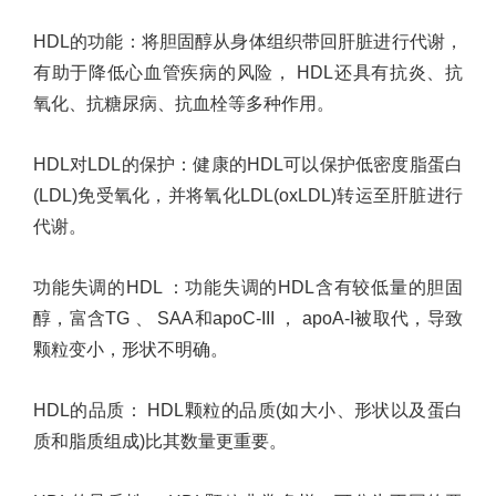
HDL
的功能
：
将胆固醇从身体组织带回肝脏进行代谢，
有助于降低心血管疾病的风险，
HDL
还具有抗炎、抗
氧化、抗糖尿病、抗血栓等多种作用。
HDL
对
LDL
的保护
：
健康的
HDL
可以保护低密度脂蛋白
(LDL)
免受氧化，并将氧化
LDL(oxLDL)
转运至肝脏进行
代谢。
功能失调的
HDL
：
功能失调的
HDL
含有较低量的胆固
醇，富含
TG
、
SAA
和
apoC-III
，
apoA-I
被取代，导致
颗粒变小，形状不明确。
HDL
的品质
：
HDL
颗粒的品质
(
如大小、形状以及蛋白
质和脂质组成
)
比其数量更重要。