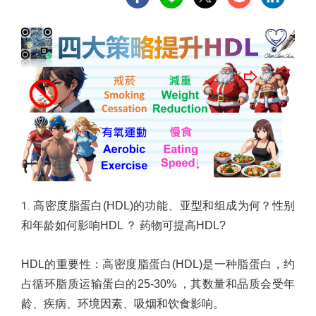
1.
高密度脂蛋白
(HDL)
的功能
、
亚型和组成为何？性别
和年龄如何影响
HDL
？
药物可提高
HDL?
HDL
的重要性
：
高密度脂蛋白
(HDL)
是一种脂蛋白，约
占循环脂质运输蛋白的
25-30%
，其数量和品质会受年
龄、疾病、环境因素、吸烟和饮食影响。