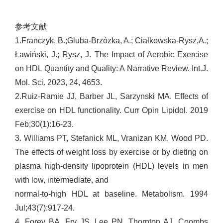
参考文献
1.Franczyk, B.;Gluba-Brzózka, A.; Ciałkowska-Rysz,A.;
Ławiński, J.; Rysz, J. The Impact of Aerobic Exercise
on HDL Quantity and Quality: A Narrative Review. Int.J.
Mol. Sci. 2023, 24, 4653.
2.Ruiz-Ramie JJ, Barber JL, Sarzynski MA. Effects of
exercise on HDL functionality. Curr Opin Lipidol. 2019
Feb;30(1):16-23.
3. Williams PT, Stefanick ML, Vranizan KM, Wood PD.
The effects of weight loss by exercise or by dieting on
plasma high-density lipoprotein (HDL) levels in men
with low, intermediate, and
normal-to-high HDL at baseline. Metabolism. 1994
Jul;43(7):917-24.
4. Forey BA, Fry JS, Lee PN, Thornton AJ, Coombs