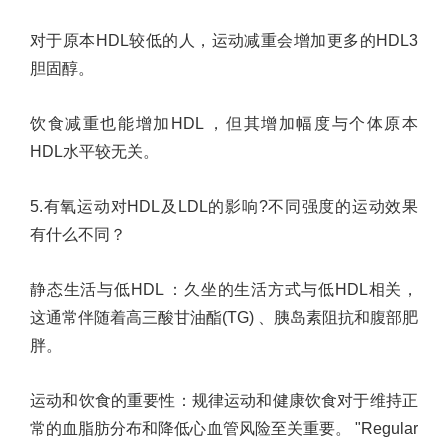
对于原本
HDL
较低的人，运动减重会增加更多的
HDL3
胆固醇。
饮食减重也能增加
HDL
，但其增加幅度与个体原本
HDL
水平较无关。
5.
有氧运动对
HDL
及
LDL
的影响
?
不同强度的运动效果
有什么不同？
静态生活与低
HDL
：久坐的生活方式与低
HDL
相关，
这通常伴随着高三酸甘油酯
(TG)
、胰岛素阻抗和腹部肥
胖。
运动和饮食的重要性：规律运动和健康饮食对于维持正
常的血脂肪分布和降低心血管风险至关重要。
"Regular