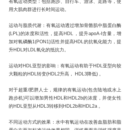
有氧运动类型
：
包括跑步、自行车、游泳、走路等，使
用大肌肉群进行长时间运动。
运动与脂质代谢
：
有氧运动透过增加骨骼肌中脂蛋白酶
(LPL)
的浓度和活性，提高
HDL
，提升
apoA-I
含量，增
加对氧磷酶
1(PON1)
活性并提高
HDL
的抗氧化能力，提
升
HDL
对
LDL
氧化的抵抗力。
运动对
HDL
亚型的影响：有氧运动有助于
HDL
亚型向较
大颗粒的
HDL
转变
(HDL2
升高，
HDL3
降低
)
。
对于超重
/
肥胖人士，规律的有氧运动
(
包含陆地或水上
跑步机
)
可以增加男性
HDL
和
HDL2b
的浓度，并使女性
的
HDL
亚型从
HDL3
转移到
HDL2b
和
HDL2a
。
不同运动方式的效果：水中有氧运动在改善血脂肪和脂