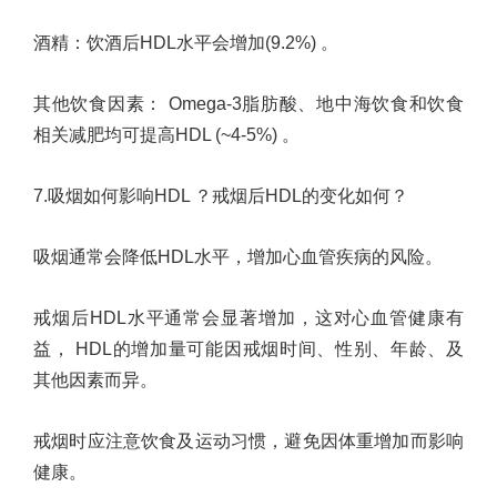
酒精
：
饮酒后
HDL
水平会增加
(9.2%)
。
其他饮食因素
：
Omega-3
脂肪酸、地中海饮食和饮食
相关减肥均可提高
HDL (~4-5%)
。
7.
吸烟如何影响
HDL
？戒烟后
HDL
的变化如何？
吸烟通常会降低
HDL
水平，增加心血管疾病的风险。
戒烟后
HDL
水平通常会显著增加，这对心血管健康有
益，
HDL
的增加量可能因戒烟时间、性别、年龄、及
其他因素而异。
戒烟时应注意饮食及运动习惯，避免因体重增加而影响
健康。