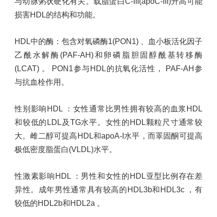
与动脉粥状硬化有关。载脂蛋白
C-III(apoC-III)
升高可能
损害
HDL
的结构和功能。
HDL
中的酶
：
包含对氧磷酶
1(PON1)
、血小板活化因子
乙酰水解酶
(PAF-AH)
和卵磷脂胆固醇酰基转移酶
(LCAT)
。
PON1
参与
HDL
的抗氧化活性，
PAF-AH
参
与抗血栓作用。
性别影响
HDL
：
女性通常比男性拥有较高的血浆
HDL
和较低的
LDL
及
TG
水平。女性的
HDL
颗粒尺寸通常较
大。雌二醇可提高
HDL
和
apoA-I
水平，而睪固酮可提高
极低密度脂蛋白
(VLDL)
水平。
性激素影响
HDL
：
男性和女性的
HDL
亚型比例存在差
异性。成年男性通常具有较高的
HDL3b
和
HDL3c
，有
较低的
HDL2b
和
HDL2a
。