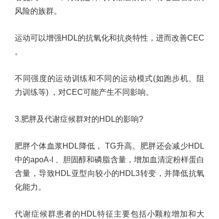
风险的族群。
运动可以增强
HDL
的抗氧化和抗炎特性，进而改善
CEC
。
不同强度的运动训练和不同的运动模式
(
如跑步机、阻
力训练等
)
，对
CEC
可能产生不同影响。
3.
肥胖及代谢症候群对的
HDL
的影响
?
肥胖个体血浆
HDL
降低，
TG
升高。肥胖还会减少
HDL
中的
apoA-I
、胆固醇和磷脂含量，增加血清淀粉样蛋白
含量，导致
HDL
亚型向较小的
HDL3
转变，并降低抗氧
化能力。
代谢症候群患者的
HDL
特征主要包括小颗粒增加和大