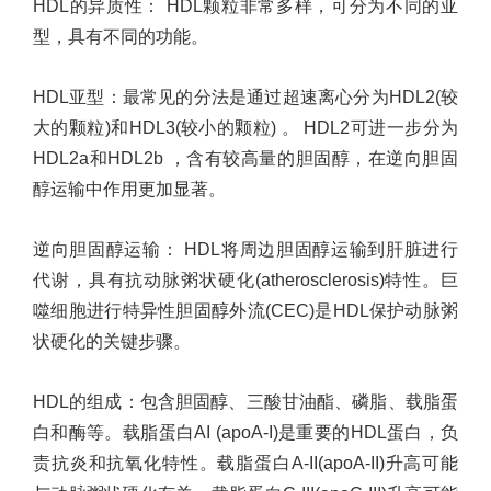
HDL
的异质性：
HDL
颗粒非常多样，可分为不同的亚
型，具有不同的功能。
HDL
亚型
：
最常见的分法是通过超速离心分为
HDL2(
较
大的颗粒
)
和
HDL3(
较小的颗粒
)
。
HDL2
可进一步分为
HDL2a
和
HDL2b
，含有较高量的胆固醇，在逆向胆固
醇运输中作用更加显著。
逆向胆固醇运输
：
HDL
将周边胆固醇运输到肝脏进行
代谢，具有抗动脉粥状硬化
(atherosclerosis)
特性。巨
噬细胞进行特异性胆固醇外流
(CEC)
是
HDL
保护动脉粥
状硬化的关键步骤。
HDL
的组成
：
包含胆固醇、三酸甘油酯、磷脂、载脂蛋
白和酶等。载脂蛋白
AI (apoA-I)
是重要的
HDL
蛋白，负
责抗炎和抗氧化特性。载脂蛋白
A-II(apoA-II)
升高可能