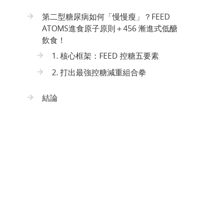
第二型糖尿病如何「慢慢瘦」？FEED
ATOMS進食原子原則＋456 漸進式低醣
飲食！
1. 核心框架：FEED 控糖五要素
2. 打出最強控糖減重組合拳
結論