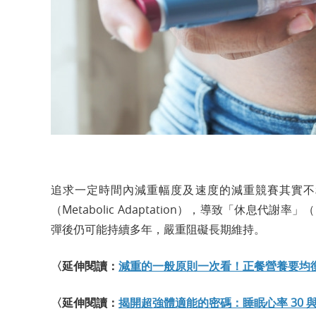
追求一定時間內減重幅度及速度的減重競賽其實不
（Metabolic Adaptation），導致「休息
彈後仍可能持續多年，嚴重阻礙長期維持。
〈延伸閱讀：
減重的一般原則一次看！正餐營養要均
〈延伸閱讀：
揭開超強體適能的密碼：睡眠心率 30 與