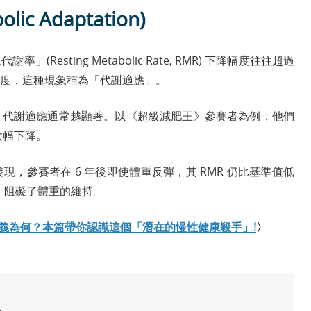
c Adaptation)
Resting Metabolic Rate, RMR) 下降幅度往往超過
度，這種現象稱為「代謝適應」。
，代謝適應通常越顯著。以《超級減肥王》參賽者為例，他們
後大幅下降。
，參賽者在 6 年後即使體重反彈，其 RMR 仍比基準值低
增加，阻礙了體重的維持。
me)的定義為何？本篇帶你認識這個「潛在的慢性健康殺手」!
〉