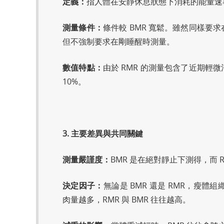
定義：
指人體在安靜休息狀態下消耗的能量速
測量條件：
條件較 BMR 寬鬆。雖然同樣要
但不強制要求在剛睡醒時測量。
數值特點：
由於 RMR 的測量包含了近期輕
10%。
3. 主要差異與共同關鍵
測量嚴謹度：
BMR 是在絕對靜止下測得，而
決定因子：
無論是 BMR 還是 RMR，瘦體組織
肉量越多，RMR 與 BMR 往往越高。