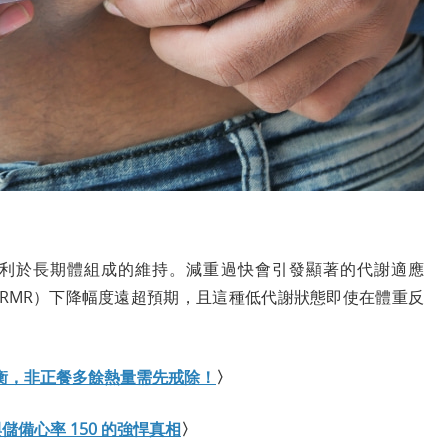
利於長期體組成的維持。減重過快會引發顯著的代謝適應
代謝率」（RMR）下降幅度遠超預期，且這種低代謝狀態即使在體重反
衡，非正餐多餘熱量需先戒除！
〉
儲備心率 150 的強悍真相
〉