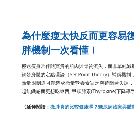
為什麼瘦太快反而更容易
胖機制一次看懂！
極速瘦身常伴隨寶貴的肌肉與骨質流失，而非單純減
觸發身體的定點理論（Set Point Theory）
熱量限制還可能造成微量營養素缺乏與荷爾蒙失調，例如瘦素(
起飢餓感而更想吃東西; 甲狀腺素(Thyroxine)下
〈延伸閱讀：
微胖真的比較健康嗎？糖尿病治療與體