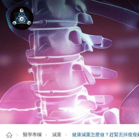
健康減重怎麼做？趕緊丟掉瘦瘦
醫學專欄
減重