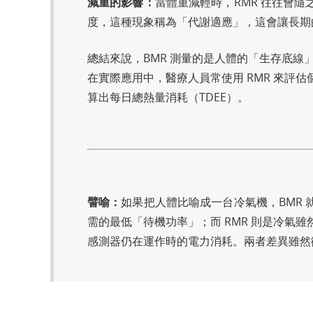
減重的影響：
當體重減輕時，RMR 往往會
度，這種現象稱為「代謝適應」，這會讓長期
總結來說，BMR 測量的是人體的「生存底線」
在實際應用中，醫療人員常使用 RMR 來評
算出每日總熱量消耗（TDEE）。
譬喻：
如果把人體比喻成一台冷氣機，BMR
需的最低「待機功率」；而 RMR 則是冷氣
感測器仍在運作時的電力消耗。兩者差異雖然