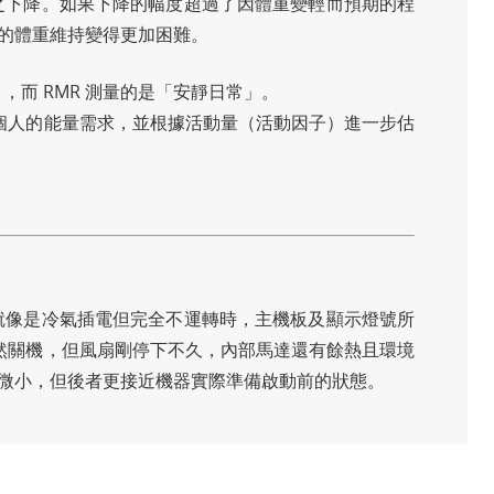
隨之下降。如果下降的幅度超過了因體重變輕而預期的程
的體重維持變得更加困難。
，而 RMR 測量的是「安靜日常」。
估個人的能量需求，並根據活動量（活動因子）進一步估
 就像是冷氣插電但完全不運轉時，主機板及顯示燈號所
雖然關機，但風扇剛停下不久，內部馬達還有餘熱且環境
微小，但後者更接近機器實際準備啟動前的狀態。