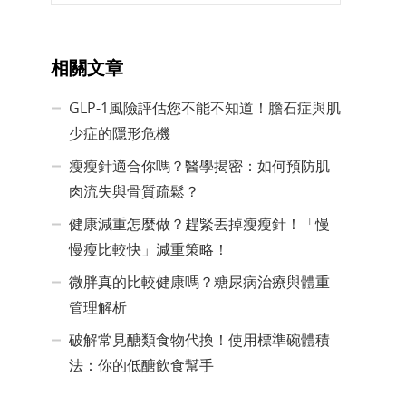
相關文章
GLP-1風險評估您不能不知道！膽石症與肌
少症的隱形危機
瘦瘦針適合你嗎？醫學揭密：如何預防肌
肉流失與骨質疏鬆？
健康減重怎麼做？趕緊丟掉瘦瘦針！「慢
慢瘦比較快」減重策略！
微胖真的比較健康嗎？糖尿病治療與體重
管理解析
破解常見醣類食物代換！使用標準碗體積
法：你的低醣飲食幫手