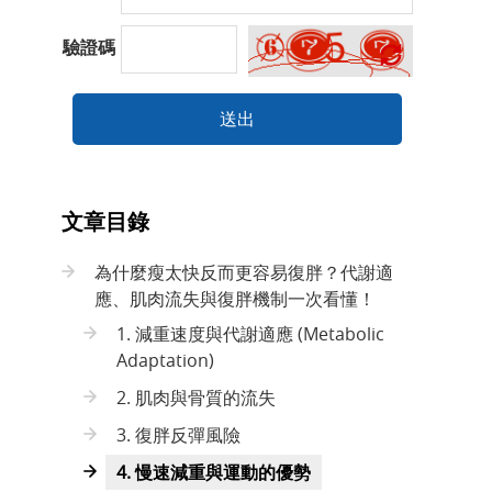
驗證碼
送出
文章目錄
為什麼瘦太快反而更容易復胖？代謝適
應、肌肉流失與復胖機制一次看懂！
1. 減重速度與代謝適應 (Metabolic
Adaptation)
2. 肌肉與骨質的流失
3. 復胖反彈風險
4. 慢速減重與運動的優勢