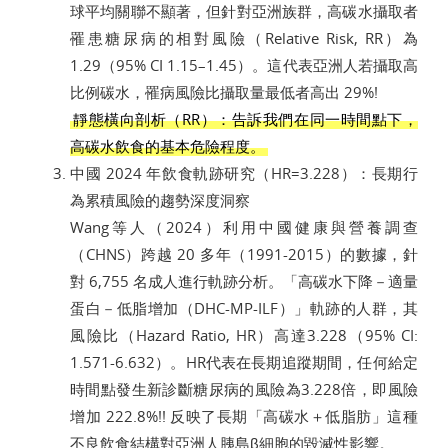
球平均關聯不顯著，但針對亞洲族群，高碳水攝取者
罹患糖尿病的相對風險（Relative Risk, RR）為
1.29（95% CI 1.15–1.45）。這代表亞洲人若攝取高
比例碳水，罹病風險比攝取量最低者高出 29%!
靜態橫向剖析（RR）：告訴我們在同一時間點下，
高碳水飲食的基本危險程度。
中國 2024 年飲食軌跡研究（HR=3.228）：長期行
為累積風險的趨勢深度洞察
Wang等人（2024）利用中國健康與營養調查
（CHNS）跨越 20 多年（1991-2015）的數據，針
對 6,755 名成人進行軌跡分析。「高碳水下降－適量
蛋白－低脂增加（DHC-MP-ILF）」軌跡的人群，其
風險比（Hazard Ratio, HR）高達3.228（95% CI:
1.571-6.632）。HR代表在長期追蹤期間，任何給定
時間點發生新診斷糖尿病的風險為3.228倍，即風險
增加 222.8%!! 反映了長期「高碳水＋低脂肪」這種
不良飲食結構對亞洲人胰島β細胞的毀滅性影響。