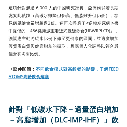
這項針對超過 6,000 人的中國研究證實，亞洲族群若長期
處於此軌跡（高碳水雖降但仍高、低脂雖升但仍低），糖
尿病風險會暴增超過3倍。這再次呼應了<逆轉糖尿病!>書
中提倡的「456健康減重漸進式低醣飲食(HBWRPLCD)」，
強調應主動將碳水比例下修至更健康的區間，並適度增加
優質蛋白質與健康脂肪的攝取，且應個人化調整以符合最
佳營養均衡比例。
〈延伸閱讀：
不同飲食模式對高齡者的影響，了解FEED
ATOMS高齡飲食建議
針對「低碳水下降－適量蛋白增加
－高脂增加（DLC-IMP-IHF）」飲