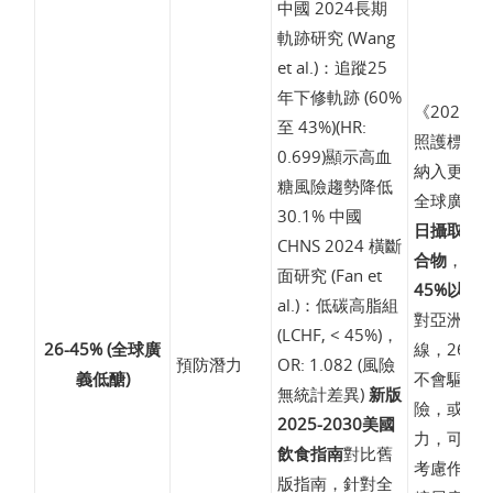
中國 2024長期
軌跡研究 (Wang
et al.)：追蹤25
年下修軌跡 (60%
《2026 
至 43%)(HR:
照護標準
0.699)顯示高血
納入更多
糖風險趨勢降低
全球廣義
30.1% 中國
日攝取50-
CHNS 2024 橫斷
合物
，或
面研究 (Fan et
45%以下
al.)：低碳高脂組
對亞洲人
(LCHF, < 45%)，
26-45% (全球廣
線，26-4
預防潛力
OR: 1.082 (風險
義低醣)
不會驅動
無統計差異)
新版
險，或許
2025-2030美國
力，可中
飲食指南
對比舊
考慮作為
版指南，針對全