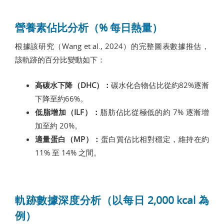
營養素佔比分析（% 每日熱量）
根據該研究（Wang et al., 2024）的完整圖表數據推估，
該軌跡的百分比變動如下：
高碳水下降（DHC）：
碳水化合物佔比從約82%逐漸
下降至約66%。
低脂增加（ILF）：
脂肪佔比從極低的約 7% 逐漸增
加至約 20%。
適量蛋白（MP）：
蛋白質佔比相對穩定，維持在約
11% 至 14% 之間。
軌跡數據深度分析（以每日 2,000 kcal 為
例）