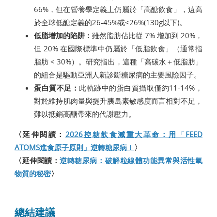
66%，但在營養學定義上仍屬於「高醣飲食」，遠高
於全球低醣定義的26-45%或<26%(130g以下)。
低脂增加的陷阱：
雖然脂肪佔比從 7% 增加到 20%，
但 20% 在國際標準中仍屬於「低脂飲食」（通常指
脂肪 < 30%）。研究指出，這種「高碳水＋低脂肪」
的組合是驅動亞洲人新診斷糖尿病的主要風險因子。
蛋白質不足：
此軌跡中的蛋白質攝取僅約11-14%，
對於維持肌肉量與提升胰島素敏感度而言相對不足，
難以抵銷高醣帶來的代謝壓力。
〈延伸閱讀：
2026控糖飲食減重大革命：用「FEED
ATOMS進食原子原則」逆轉糖尿病！
〉
〈延伸閱讀：
逆轉糖尿病：破解粒線體功能異常與活性氧
物質的秘密
〉
總結建議