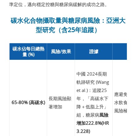
準定位，邁向穩定控糖與糖尿病緩解的成功之路。
碳水化合物攝取量與糖尿病風險：亞洲大
型研究（含25年追蹤）
碳水佔每日總熱
風險/效果
證據
臨
量 (%)
中國 2024長期
軌跡研究 (Wang
et al.)：追蹤25
應避免長
長期風險顯
年，「高碳水下
65-80% (高碳水)
水飲食模
著增加
降＋低脂上升」
風險極高
組，糖尿病
風險
增加222.8%(HR
3.228)