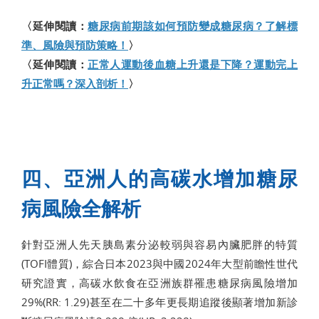
〈延伸閱讀：
糖尿病前期該如何預防變成糖尿病？了解標
準、風險與預防策略！
〉
〈延伸閱讀：
正常人運動後血糖上升還是下降？運動完上
升正常嗎？深入剖析！
〉
四、亞洲人的高碳水增加糖尿
病風險全解析
針對亞洲人先天胰島素分泌較弱與容易內臟肥胖的特質
(TOFI體質)，綜合日本2023與中國2024年大型前瞻性世代
研究證實，高碳水飲食在亞洲族群罹患糖尿病風險增加
29%(RR: 1.29)甚至在二十多年更長期追蹤後顯著增加新診