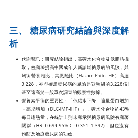
三、 糖尿病研究結論與深度解
析
代謝警訊：研究結論指出，高碳水化合物及低脂肪攝
取，會顯著提高中國成年人新診斷糖尿病的風險，與
均衡營養相比，其風險比（Hazard Ratio, HR）高達
3.228，亦即罹患糖尿病的風險是對照組的3.228倍!
甚至遠高於一般單次調查的觀察性數據。
營養素平衡的重要性：「低碳水下降－適量蛋白增加
－高脂增加（DLC-IMP-IHF）」，碳水化合物約43%
每日總熱量，在統計上則未顯示與糖尿病風險有顯著
關聯（HR: 0.699 95% CI: 0.351–1.392)，但也沒有
預防及治療糖尿病的功效。