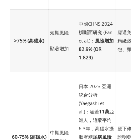
中國CHNS 2024
橫斷面研究 (Fan
應避免高
短期風險
>75% (高碳水)
et al.)：
風險增加
精緻穀物(
顯著增加
82.9% (OR
包、麵條等
1.829)
日本 2023 亞洲
統合分析
(Yaegashi et
al.)：涵蓋
11萬
亞
洲人，追蹤平均
6.3年，高碳水攝
應下修碳
中期風險
60-75% (高碳水)
取者糖
尿病風險
證明亞洲