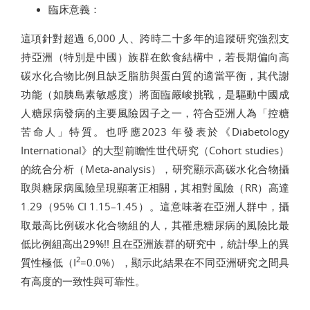
臨床意義：
這項針對超過 6,000 人、跨時二十多年的追蹤研究強烈支
持亞洲（特別是中國）族群在飲食結構中，若長期偏向高
碳水化合物比例且缺乏脂肪與蛋白質的適當平衡，其代謝
功能（如胰島素敏感度）將面臨嚴峻挑戰，是驅動中國成
人糖尿病發病的主要風險因子之一，符合亞洲人為「控糖
苦命人」特質。也呼應2023 年發表於《Diabetology
International》的大型前瞻性世代研究（Cohort studies）
的統合分析（Meta-analysis），研究顯示高碳水化合物攝
取與糖尿病風險呈現顯著正相關，其相對風險（RR）高達
1.29（95% CI 1.15–1.45）。這意味著在亞洲人群中，攝
取最高比例碳水化合物組的人，其罹患糖尿病的風險比最
低比例組高出29%!! 且在亞洲族群的研究中，統計學上的異
2
質性極低（I
=0.0%），顯示此結果在不同亞洲研究之間具
有高度的一致性與可靠性。