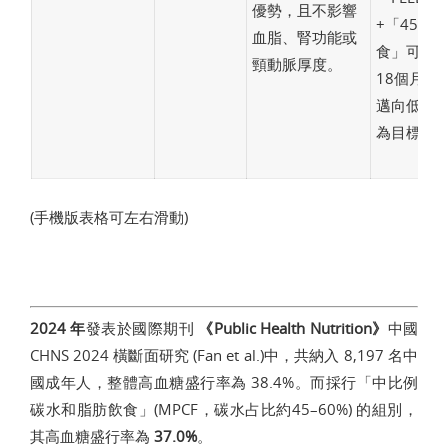
優勢，且不影響
+「456
血脂、腎功能或
食」可作為
頸動脈厚度。
18個月的
邁向低醣
為目標。
(手機版表格可左右滑動)
2024 年
發表於國際期刊
《Public Health Nutrition》
中國
CHNS 2024 橫斷面研究 (Fan et al.)中，共納入 8,197 名中
國成年人，整體高血糖盛行率為 38.4%。而採行「中比例
碳水和脂肪飲食」(MPCF，碳水占比約45–60%) 的組別，
其高血糖盛行率為
37.0%
。