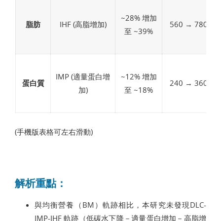
~28% 增加
脂肪
IHF (高脂增加)
560 → 780
至 ~39%
IMP (適量蛋白增
~12% 增加
蛋白質
240 → 360
加)
至 ~18%
(手機版表格可左右滑動)
解析重點：
與均衡營養（BM）軌跡相比，本研究未發現DLC-
IMP-IHF 軌跡（低碳水下降－適量蛋白增加－高脂增