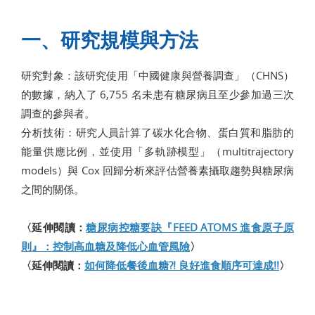
一、研究規模與方法
研究對象：該研究使用「中國健康與營養調查」（CHNS）
的數據，納入了 6,755 名未患有糖尿病且至少參加過三次
調查的參與者。
分析技術：研究人員計算了碳水化合物、蛋白質和脂肪的
能量供應比例，並使用「多軌跡模型」（multitrajectory
models）與 Cox 回歸分析來評估營養素攝取趨勢與糖尿病
之間的關係。
〈延伸閱讀：
糖尿病控糖要訣『FEED ATOMS 進食原子原
則』：控制高血糖及降低心血管風險
〉
〈延伸閱讀：
如何降低餐後血糖?! 良好進食順序可達成!!
〉