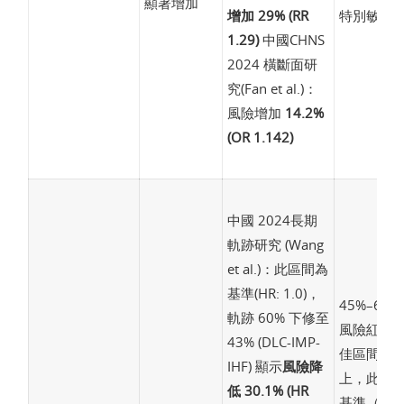
顯著增加
增加 29% (RR
特別敏感
1.29)
中國CHNS
2024 橫斷面研
究(Fan et al.)：
風險增加
14.2%
(OR 1.142)
中國 2024長期
軌跡研究 (Wang
et al.)：此區間為
基準(HR: 1.0)，
45%–60
軌跡 60% 下修至
風險紅線
43% (DLC-IMP-
佳區間」：
IHF) 顯示
風險降
上，此區
低 30.1% (HR
基準（1.