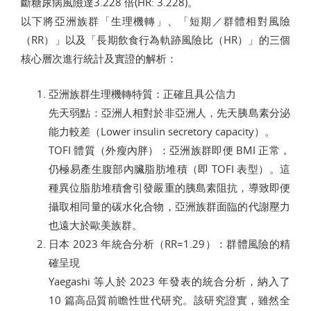
斷糖尿病風險達3.228 倍(HR: 3.228)。
以下將亞洲族群「生理機轉」、「短期／群體相對風險
（RR）」以及「長期飲食行為軌跡風險比（HR）」的三個
核心層次進行統計及實證的解析：
亞洲族群生理機轉特質：正確且具公信力
先天弱點：亞洲人相對於非亞洲人，先天胰島素分泌
能力較差（Lower insulin secretory capacity）。
TOFI 體質（外瘦內胖）：亞洲族群即便 BMI 正常，
仍極易產生腹部內臟脂肪堆積（即 TOFI 表型）。這
種異位脂肪堆積會引發嚴重的胰島素阻抗，導致即便
攝取相同量的碳水化合物，亞洲族群面臨的代謝壓力
也遠大於歐美族群。
日本 2023 年統合分析（RR=1.29）：群體風險的精
確呈現
Yaegashi 等人於 2023 年發表的統合分析，納入了
10 篇高品質前瞻性世代研究。該研究證實，雖然全