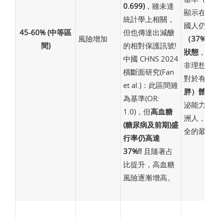
0.699)
，雖未達
顯示在此
統計學上相關，
國人仍有
45-60% (中等區
但也傳達出減醣
風險增加
（37%）
間)
的相對保護訊號!
狀態
，45
中國 CHNS 2024
非理想的
橫斷面研究(Fan
對於有
TO
et al.)：此區間雖
胖）體質
為基準(OR:
泌能力先天
1.0)，但
高血糖
洲人，這
(糖尿病及前期)盛
全的最低
行率仍高達
37%!!
且隨著占
比提升，高血糖
風險逐漸增高。