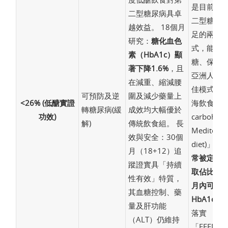
是目前逆
二型糖尿病具卓
二型糖尿
越效益。 18個月
足的兩大
研究：
糖化血色
式，能有
素（HbA1c）顯
糖、保護心
著下降1.6%
，且
亞洲人體
在減重、縮減腰
佳模式為
可預防及逆
圍及減少藥量上
<26% (低醣實證
海飲食(low
轉糖尿病(緩
成效均大幅優於
功效)
carbohydr
解)
傳統飲食組。 長
Mediterra
效與安全：30個
diet)」。
月（18+12）追
常被定義
蹤證實具「持續
取佔比<2
性有效」特質，
月內可以
其血糖控制、藥
HbA1c
量及肝功能
落實
（ALT）仍維持
「FEED_