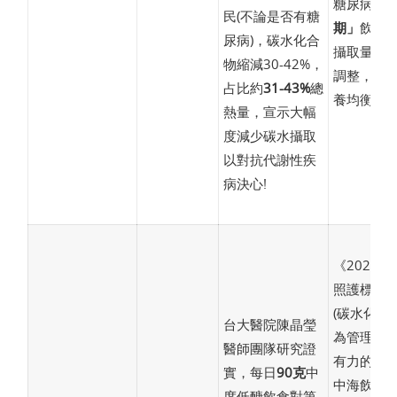
糖尿病後
民(不論是否有糖
期」
飲食
尿病)，碳水化合
攝取量應
物縮減30-42%，
調整，並
占比約
31-43%
總
養均衡飲
熱量，宣示大幅
度減少碳水攝取
以對抗代謝性疾
病決心!
《2026 
照護標準
(碳水化合
台大醫院陳晶瑩
為管理糖
醫師團隊研究證
有力的實證
實，每日
90克
中
中海飲食
度低醣飲食對第