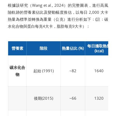
根據該研究（Wang et al., 2024）的完整圖表，進行高風
險軌跡的營養素佔比及變動幅度推估，以每日 2,000 大卡
熱量為標準並轉換為重量（公克）進行分析如下：(註：碳
水化合物與蛋白每克4大卡，脂肪每克9大卡）：
每日攝取熱量
營養素
階段
熱量佔比 (%)
(kcal)
碳水化合
起始 (1991)
~82
1640
物
後期(2015)
~66
1320