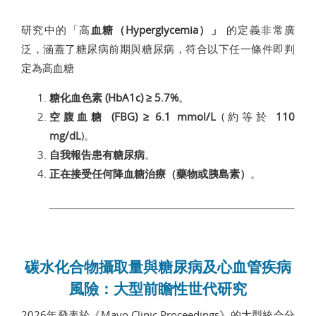
研究中的「高
血糖（Hyperglycemia）」
的定義非常廣
泛，涵蓋了糖尿病前期與糖尿病，符合以下任一條件即判
定為高血糖
糖化血色素 (HbA1c) ≥ 5.7%
。
空腹血糖 (FBG) ≥ 6.1 mmol/L
(約等於
110
mg/dL
)。
自我報告患有糖尿病
。
正在接受任何降血糖治療（藥物或胰島素）
。
碳水化合物攝取量與糖尿病及心血管疾病
風險：大型前瞻性世代研究
2026年發表於《Mayo Clinic Proceedings》的大型統合分