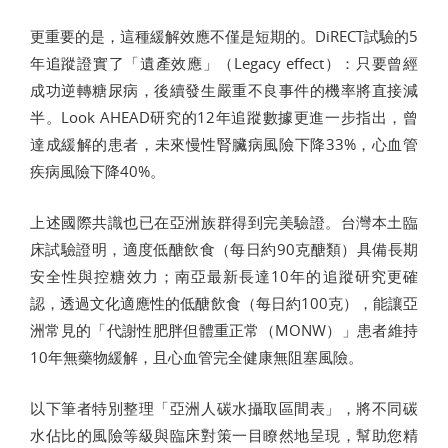
更重要的是，這種緩解效應不僅是短期的。DiRECT試驗的5
年追蹤證實了「遺產效應」（Legacy effect）：只要曾經
成功逆轉糖尿病，後續發生嚴重不良事件的機率將直接減
半。Look AHEAD研究的12年追蹤數據更進一步指出，曾
達成緩解的患者，未來慢性腎臟病風險下降33%，心血管
疾病風險下降40%。
上述國際共識也已在亞洲族群得到完美驗證。台灣本土臨
床試驗證明，適度低醣飲食（每日約90克醣類）具備長期
安全性與控糖效力；南亞最新長達10年的追蹤研究更確
認，透過文化適應性的低醣飲食（每日約100克），能讓亞
洲常見的「代謝性肥胖但體重正常（MONW）」患者維持
10年無藥物緩解，且心血管完全健康無阻塞風險。
以下筆者特別整理「亞洲人碳水攝取區間表」，將不同碳
水佔比的風險等級與臨床對策一目瞭然地呈現，幫助您精