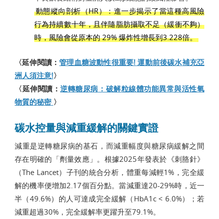
動態縱向剖析（HR）：進一步揭示了當這種高風險
行為持續數十年，且伴隨脂肪攝取不足（緩衝不夠）
時，風險會從原本的 29% 爆炸性增長到3.228倍。
〈延伸閱讀：
管理血糖波動性很重要! 運動前後碳水補充亞
洲人須注意!
〉
〈延伸閱讀：
逆轉糖尿病：破解粒線體功能異常與活性氧
物質的秘密
〉
碳水控量與減重緩解的關鍵實證
減重是逆轉糖尿病的基石，而減重幅度與糖尿病緩解之間
存在明確的「劑量效應」。根據2025年發表於《刺胳針》
（The Lancet）子刊的統合分析，體重每減輕1%，完全緩
解的機率便增加2.17個百分點。當減重達20-29%時，近一
半（49.6%）的人可達成完全緩解（HbA1c < 6.0%）；若
減重超過30%，完全緩解率更躍升至79.1%。