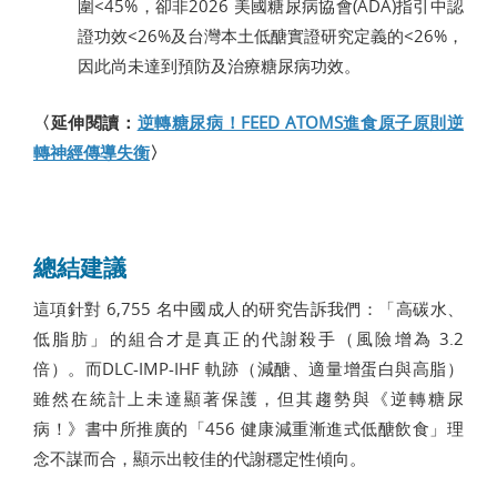
圍<45%，卻非2026 美國糖尿病協會(ADA)指引中認
證功效<26%及台灣本土低醣實證研究定義的<26%，
因此尚未達到預防及治療糖尿病功效。
〈延伸閱讀：
逆轉糖尿病！FEED ATOMS進食原子原則逆
轉神經傳導失衡
〉
總結建議
這項針對 6,755 名中國成人的研究告訴我們：「高碳水、
低脂肪」的組合才是真正的代謝殺手（風險增為 3.2
倍）。而DLC-IMP-IHF 軌跡（減醣、適量增蛋白與高脂）
雖然在統計上未達顯著保護，但其趨勢與《逆轉糖尿
病！》書中所推廣的「456 健康減重漸進式低醣飲食」理
念不謀而合，顯示出較佳的代謝穩定性傾向。