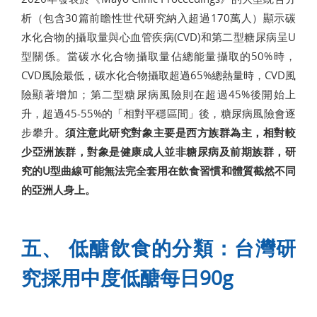
析（包含30篇前瞻性世代研究納入超過170萬人）顯示碳
水化合物的攝取量與心血管疾病(CVD)和第二型糖尿病呈U
型關係。當碳水化合物攝取量佔總能量攝取的50%時，
CVD風險最低，碳水化合物攝取超過65%總熱量時，CVD風
險顯著增加；第二型糖尿病風險則在超過45%後開始上
升，超過45-55%的「相對平穩區間」後，糖尿病風險會逐
步攀升。
須注意此研究對象主要是西方族群為主，相對較
少亞洲族群，對象是健康成人並非糖尿病及前期族群，研
究的U型曲線可能無法完全套用在飲食習慣和體質截然不同
的亞洲人身上。
五、 低醣飲食的分類：台灣研
究採用中度低醣每日90g