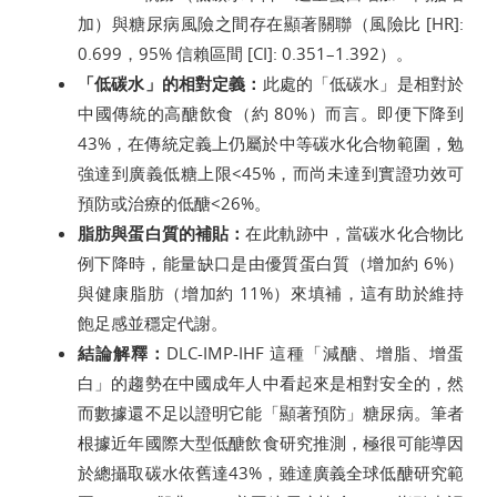
加）與糖尿病風險之間存在顯著關聯（風險比 [HR]:
0.699，95% 信賴區間 [CI]: 0.351–1.392）。
「低碳水」的相對定義：
此處的「低碳水」是相對於
中國傳統的高醣飲食（約 80%）而言。即便下降到
43%，在傳統定義上仍屬於中等碳水化合物範圍，勉
強達到廣義低糖上限<45%，而尚未達到實證功效可
預防或治療的低醣<26%。
脂肪與蛋白質的補貼：
在此軌跡中，當碳水化合物比
例下降時，能量缺口是由優質蛋白質（增加約 6%）
與健康脂肪（增加約 11%）來填補，這有助於維持
飽足感並穩定代謝。
結論解釋：
DLC-IMP-IHF 這種「減醣、增脂、增蛋
白」的趨勢在中國成年人中看起來是相對安全的，然
而數據還不足以證明它能「顯著預防」糖尿病。筆者
根據近年國際大型低醣飲食研究推測，極很可能導因
於總攝取碳水依舊達43%，雖達廣義全球低醣研究範