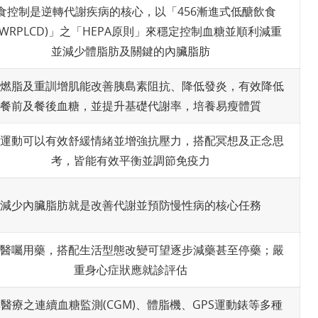
食控制是逆轉代謝疾病的核心，以「456漸進式低醣飲食
BWRPLCD)」之「HEPA原則」來穩定控制血糖並順利減重
並減少體脂肪及關鍵的內臟脂肪
燃脂及重訓增肌能改善胰島素阻抗、降低發炎，有效降低
餐前及餐後血糖，並提升基礎代謝率，培養易瘦體質
運動可以有效舒緩情緒並增強抗壓力，搭配冥想及正念思
考，皆能有效平衡並調節免疫力
減少內臟脂肪就是改善代謝並預防慢性病的核心任務
醫囑用藥，搭配生活型態改變可望逐步減藥甚至停藥；嚴
重身心症狀應就診評估
醫療之連續血糖監測(CGM)、體脂機、GPS運動錶等多種