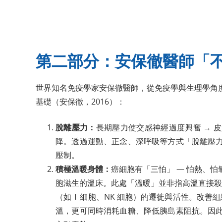
第二部分：安保徹醫師「
世界知名免疫學家安保徹醫師，從免疫學與生理學角
基礎（安保徹，2016）：
脫離壓力：
長期壓力使交感神經過度興奮 → 皮
降。透過運動、正念、深呼吸等方式「脫離壓
壓制。
積極溫暖身體：
癌細胞有「三怕」 — 怕熱、
胞滋生的溫床。此處「溫暖」並非指高溫直接殺
（如 T 細胞、NK 細胞）的遷徙與活性。改
溫，更可同時消耗血糖、降低胰島素阻抗。因