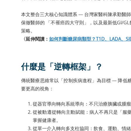
本文整合三大核心知識體系 — 台灣家醫科陳承勤醫師提
保徹醫師的 「不罹癌四大守則」，以及最新低GI/G
策略。
〈延伸閱讀：
如何判斷糖尿病類型？T1D、LADA、S
什麼是「逆轉框架」？
傳統醫療思維常以「控制疾病進程」為目標 — 降
要更高的視角：
從器官導向轉向系統導向：不只治療胰臟或腫瘤
從被動遵從轉向主動賦能：病人不再只是「服
掌握健康者。
從單一介入轉向多支柱協同：飲食、運動、情緒