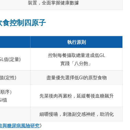
裝置，全面掌握健康數據
 飲食控制四原子
執行原則
控制每餐攝取總量達成低GL
L值(定量)
實踐「八分飽」
值(定性)
盡量優先選擇低GI的原型食物
餐食順序）
先菜後肉再澱粉，延緩餐後血糖飆升
I值
）
細嚼慢嚥，刺激副交感神經，助消化
取與糖尿病風險研究
〉