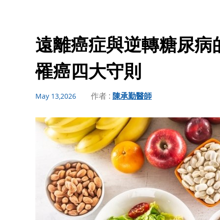
遠離癌症與逆轉糖尿病
罹癌四大守則
作者 :
陳承勤醫師
May 13,2026