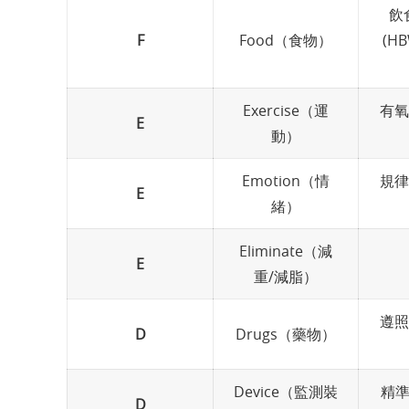
飲
F
Food（食物）
(H
Exercise（運
有氧
E
動）
Emotion（情
規律
E
緒）
Eliminate（減
E
重/減脂）
遵照
D
Drugs（藥物）
Device（監測裝
精準
D