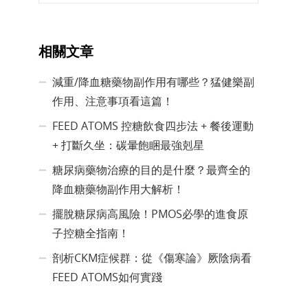
相關文章
減重/降血糖藥物副作用有哪些？猛健樂副
作用、注意事項看這篇！
FEED ATOMS 控糖飲食四步法 + 餐後運動
+ 打斷久坐：碳暈飽睏最強剋星
糖尿病藥物治療的目的是什麼？最齊全的
降血糖藥物副作用大解析！
擺脫糖尿病高風險！PMOS必學的進食原
子控糖全指南！
剖析CKM症候群：從《傷寒論》厥陰病看
FEED ATOMS如何實踐