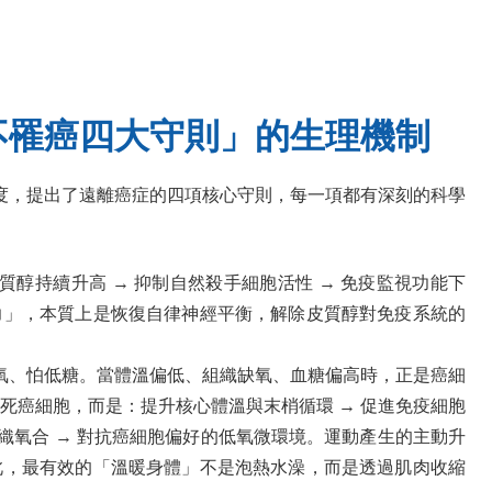
不罹癌四大守則」的生理機制
度，提出了遠離癌症的四項核心守則，每一項都有深刻的科學
質醇持續升高 → 抑制自然殺手細胞活性 → 免疫監視功能下
力」，本質上是恢復自律神經平衡，解除皮質醇對免疫系統的
怕氧、怕低糖。當體溫偏低、組織缺氧、血糖偏高時，正是癌細
死癌細胞，而是：提升核心體溫與末梢循環 → 促進免疫細胞
善組織氧合 → 對抗癌細胞偏好的低氧微環境。運動產生的主動升
此，最有效的「溫暖身體」不是泡熱水澡，而是透過肌肉收縮