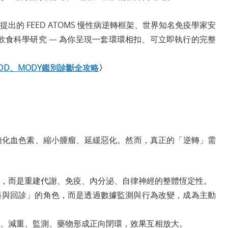
出的 FEED ATOMS 慢性病逆轉框架、世界知名免疫學家安
L飲食科學研究 — 為你呈現一套環環相扣、可立即執行的完整
IDD、MODY鑑別診斷全攻略
〉
低糖化血色素、縮小腫瘤、延緩惡化。然而，真正的「逆轉」需
，而是重建代謝、免疫、內分泌、自律神經的整體恆定性。
藥與回診」的角色，而是透過數據監測與行為改變，成為主動
、減重、監測、藥物形成正向閉環，效果互相放大。