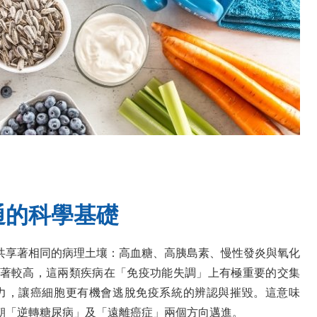
通的科學基礎
共享著相同的病理土壤：高血糖、高胰島素、慢性發炎與氧化
著較高，這兩類疾病在「免疫功能失調」上有極重要的交集
力，讓癌細胞更有機會逃脫免疫系統的辨認與摧毀。這意味
朝「逆轉糖尿病」及「遠離癌症」兩個方向邁進。