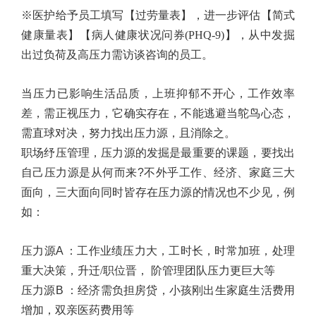
※医护给予员工填写【过劳量表】，进一步评估【简式
健康量表】【病人健康状况问券(PHQ-9)】，从中发掘
出过负荷及高压力需访谈咨询的员工。
当压力已影响生活品质，上班抑郁不开心，工作效率
差，需正视压力，它确实存在，不能逃避当鸵鸟心态，
需直球对决，努力找出压力源，且消除之。
职场纾压管理，压力源的发掘是最重要的课题，要找出
自己压力源是从何而来
?
不外乎工作
、
经济
、
家庭三大
面向，三大面向同时皆存在压力源的情况也不少见，例
如
：
压力源
A
：工作业绩压力大，工时长，时常加班，处理
重大决策，升迁/职位晋，
阶管理团队压力更巨大等
压力源
B
：
经济需负担房贷，小孩刚出生家庭生活费用
增加，双亲医药费用等