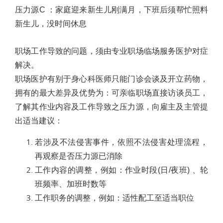
压力源
C
：
家庭迎来新生儿刚满月，下班后须帮忙照料
新生儿，没时间休息
职场工作导致的问题，须由专业职场临场服务医护对症
解决。
职场医护有别于身心科医师只能门诊会谈及开立药物，
拥有的最大差异及优势为
：
可亲临职场直接访谈员工，
了解其作业内容及工作导致之压力源，向雇主及主管提
出适当建议
：
若涉及不法侵害事件，依照不法侵害处理流程，
再观察是否压力源已消除
工作内容的调整，例如
：
作业时段
(
日
/
夜班
)
、轮
班频率、
加班时数等
工作职务的调整，例如
：
适性配工至适当职位