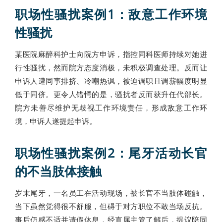
职场性骚扰案例1：敌意工作环境
性骚扰
某医院麻醉科护士向院方申诉，指控同科医师持续对她进
行性骚扰，然而院方态度消极，未积极调查处理。反而让
申诉人遭同事排挤、冷嘲热讽，被迫调职且调薪幅度明显
低于同侪。更令人错愕的是，骚扰者反而获升任代部长。
院方未善尽维护无歧视工作环境责任，形成敌意工作环
境，申诉人遂提起申诉。
职场性骚扰案例2：尾牙活动长官
的不当肢体接触
岁末尾牙，一名员工在活动现场，被长官不当肢体碰触，
当下虽然觉得很不舒服，但碍于对方职位不敢当场反抗。
事后仍感不适并请假休息，经直属主管了解后，提议陪同