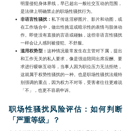
明显侵犯身体界线，早已超出一般社交互动的范围，
是法律上明确禁止的职场性骚扰行为。
非语言性骚扰：
私下传送淫秽图片、影片和动图，或
在工作场合中，做出性挑逗或暗示性的表情与肢体动
作。即使没有直接的言语或碰触，这些非语言性骚扰
一样会让人感到被侵犯、不舒服。
滥用权势型：
这种情况最常发生在主管对下属，提出
和工作无关的私人要求，像是强迫陪同出席应酬、要
求进行暧昧互动等，当事人因为职位压力无法拒绝，
这就属于权势性骚扰的一种。也是职场性骚扰法规特
别强调的重点，因为权力不对等，受害者往往更难说
「不」，也更不容易申诉。
职场性骚扰风险评估：如何判断
「严重等级」？