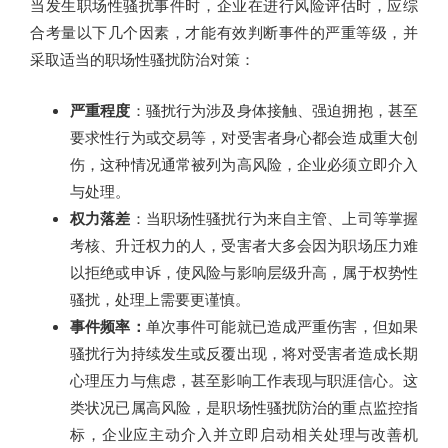
当发生职场性骚扰事件时，企业在进行风险评估时，应综
合考量以下几个因素，才能有效判断事件的严重等级，并
采取适当的职场性骚扰防治对策：
严重程度
：骚扰行为涉及身体接触、强迫拥抱，甚至
要求性行为或交易等，对受害者身心都会造成重大创
伤，这种情况通常被列为高风险，企业必须立即介入
与处理。
权力落差
：当职场性骚扰行为来自主管、上司等掌握
考核、升迁权力的人，受害者大多会因为职场压力难
以拒绝或申诉，使风险与影响层级升高，属于权势性
骚扰，处理上需要更谨慎。
事件频率：
单次事件可能就已造成严重伤害，但如果
骚扰行为持续发生或反覆出现，将对受害者造成长期
心理压力与焦虑，甚至影响工作表现与职涯信心。这
类状况已属高风险，是职场性骚扰防治的重点监控指
标，企业应主动介入并立即启动相关处理与改善机