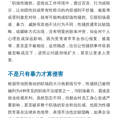
「职场性骚扰」是指在工作环境中，透过言语、行为或暗
示，让你因性别或带有性暗示的内容感到不舒服、被羞辱
或受到敌意对待，就有可能构成职场性骚扰。它跟职场霸
凌、暴力、威胁等其他不法行为不同，性骚扰通常比较隐
晦，或暧昧方式出现，没有明显的肢体冲突，却会对个人
心理造成深远影响。因为受害者常常会担心报复、被羞
辱，甚至是不被相信，这些顾虑，往往让性骚扰事件容易
被忽略或压下，进而让问题持续扩大，甚至让更多人受
害。
不是只有暴力才算侵害
根据劳动部推动的职场四大计画新指引中，性骚扰已被明
确列为4种常见的职场不法侵害之一，与职场暴力、霸凌及
就业歧视并列。虽然型态不同，但都会对员工身心造成严
重影响，甚至破坏整个职场的安全和信任感。也因为性骚
扰常落在法律灰色地带、表现手法也比较隐晦，如果企业