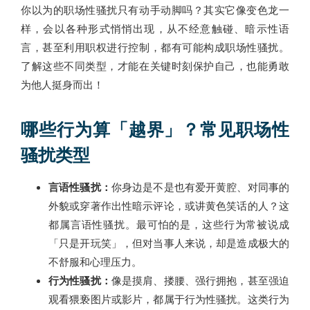
你以为的职场性骚扰只有动手动脚吗？其实它像变色龙一
样，会以各种形式悄悄出现，从不经意触碰、暗示性语
言，甚至利用职权进行控制，都有可能构成职场性骚扰。
了解这些不同类型，才能在关键时刻保护自己，也能勇敢
为他人挺身而出！
哪些行为算「越界」？常见职场性
骚扰类型
言语性骚扰：
你身边是不是也有爱开黄腔、对同事的
外貌或穿著作出性暗示评论，或讲黄色笑话的人？这
都属言语性骚扰。最可怕的是，这些行为常被说成
「只是开玩笑」，但对当事人来说，却是造成极大的
不舒服和心理压力。
行为性骚扰：
像是摸肩、搂腰、强行拥抱，甚至强迫
观看猥亵图片或影片，都属于行为性骚扰。这类行为