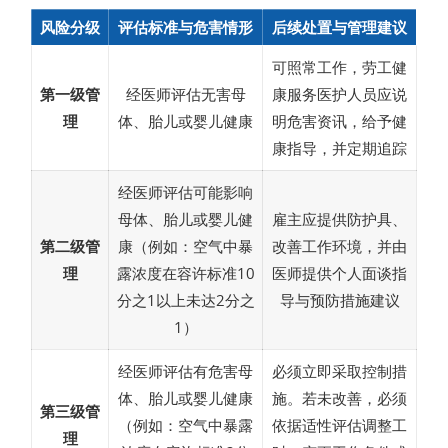
风险分级
评估标准与危害情形
后续处置与管理建议
可照常工作，劳工健
第一级管
经医师评估无害母
康服务医护人员应说
理
体、胎儿或婴儿健康
明危害资讯，给予健
康指导，并定期追踪
经医师评估可能影响
母体、胎儿或婴儿健
雇主应提供防护具、
第二级管
康（例如：空气中暴
改善工作环境，并由
理
露浓度在容许标准10
医师提供个人面谈指
分之1以上未达2分之
导与预防措施建议
1）
经医师评估有危害母
必须立即采取控制措
体、胎儿或婴儿健康
施。若未改善，必须
第三级管
（例如：空气中暴露
依据适性评估调整工
理