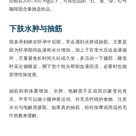
控制在200–300 mg以下，可依饮品的「红、黄、绿」灯号
咖啡因含量挑选饮品。
下肢水肿与抽筋
很多孕妈咪在怀孕中后期，常会遇到水肿或抽筋。主要是
因为怀孕期间血液和水分增加，加上子宫变大压迫血液循
环，尽量避免长时间久站或久坐，多活动一下腿部，睡觉
时采左侧睡姿，脚下垫个枕头帮助血液回流，必要时也能
穿弹性袜改善。
抽筋则和体重增加、水肿、电解质不足或荷尔蒙变化有
关。平常可以做小腿伸展运动、补充含钙镁的食物、注意
水分与电解质摄取。如果真的抽筋，轻轻按摩或用温热毛
巾热敷来缓解。