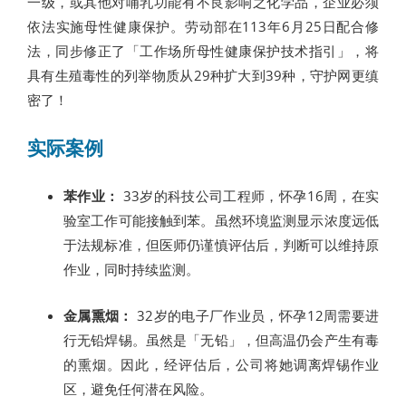
一级，或其他对哺乳功能有不良影响之化学品，企业必须
依法实施母性健康保护。劳动部在113年6月25日配合修
法，同步修正了「工作场所母性健康保护技术指引」，将
具有生殖毒性的列举物质从29种扩大到39种，守护网更缜
密了！
实际案例
苯作业：
33岁的科技公司工程师，怀孕16周，在实
验室工作可能接触到苯。虽然环境监测显示浓度远低
于法规标准，但医师仍谨慎评估后，判断可以维持原
作业，同时持续监测。
金属熏烟：
32岁的电子厂作业员，怀孕12周需要进
行无铅焊锡。虽然是「无铅」，但高温仍会产生有毒
的熏烟。因此，经评估后，公司将她调离焊锡作业
区，避免任何潜在风险。