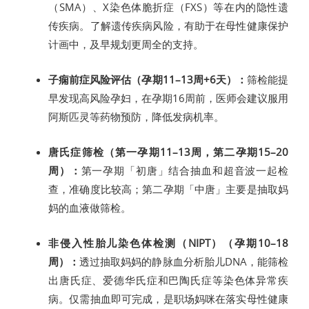
（SMA）、X染色体脆折症（FXS）等在内的隐性遗
传疾病。了解遗传疾病风险，有助于在母性健康保护
计画中，及早规划更周全的支持。
子痫前症风险评估（孕期11–13周+6天）：
筛检能提
早发现高风险孕妇，在孕期16周前，医师会建议服用
阿斯匹灵等药物预防，降低发病机率。
唐氏症筛检（第一孕期11–13周，第二孕期15–20
周）：
第一孕期「初唐」结合抽血和超音波一起检
查，准确度比较高；第二孕期「中唐」主要是抽取妈
妈的血液做筛检。
非侵入性胎儿染色体检测（NIPT）（孕期10–18
周）：
透过抽取妈妈的静脉血分析胎儿DNA，能筛检
出唐氏症、爱德华氏症和巴陶氏症等染色体异常疾
病。仅需抽血即可完成，是职场妈咪在落实母性健康