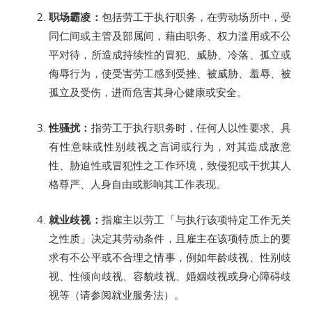
职场霸凌：
包括劳工于执行职务，在劳动场所中，受
同仁间或主管及部属间，藉由职务、权力滥用或不公
平对待，所造成持续性的冒犯、威胁、冷落、孤立或
侮辱行为，使受害劳工感到受挫、被威胁、羞辱、被
孤立及受伤，进而危害其身心健康或安全。
性骚扰：
指劳工于执行职务时，任何人以性要求、具
有性意味或性别歧视之言词或行为，对其造成敌意
性、胁迫性或冒犯性之工作环境，致侵犯或干扰其人
格尊严、人身自由或影响其工作表现。
就业歧视：
指雇主以劳工「与执行该项特定工作无关
之性质」决定其劳动条件，且雇主在该项特质上的要
求有不公平或不合理之情事，例如年龄歧视、性别歧
视、性倾向歧视、容貌歧视、婚姻歧视或身心障碍歧
视等（请参阅就业服务法）。