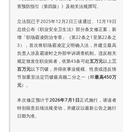
害预防指引（第四版）》及相关法规撰写。
立法院已于2025年12月2日三读通过、12月19日
总统公布《职业安全卫生法》部分条文修正案，新
增「职场霸凌防治专章」（第22条之1至第22条之
3），首次将职场霸凌定义明确入法，并建立最高
负责人涉及霸凌时之外部申诉调查机制。违反相关
规定致发生职业病者，依第43条可处
五万元
以上
三
百万元
以下罚锾，并得依事业规模、性质或违反情
节加重至法定罚锾最高额二分之一（即
最高450万
元
）。
本次修正预计于
2026年7月1日
正式施行，请读者
特别留意后续法规变动，并建议以最新公告之施行
日期为准。