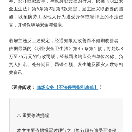
辱、恐吓或威胁等，导致身心受损的行为。依据《职业安
全卫生法》第6条第2项第3款规定，雇主应采取必要的措
施，以预防劳工因他人行为遭受身体或精神上的不法侵
害，并确保职场安全与健康。
若雇主违反上述规定，经通知限期改善而不如期改善者，
依据最新的《职业安全卫生法》第45 条第1 款，将处以3
万至75万元的行政罚锾，经裁罚者均应公布单位名称、负
责人姓名、处分期日、罚锾金额、发生地及罹灾人数等相
关资讯。
〈延伸阅读：
临场实务【不法侵害指引表单】
〉
⚠️ 重要修法提醒
本文主要依据撰写时现行之《执行职务遭受不法侵