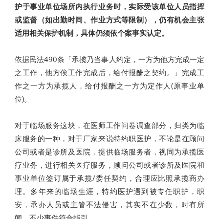
护于事业单位场所内执行业务时，实际受该单位人员指挥
或监督（如出勤时间、作业方式等限制），仍有机会主张
适用相关保护机制，具体仍须依个案事实认定。
依据民法490条「承揽乃当事人约定，一方为他方完成一定
之工作，他方俟工作完成后，给付报酬之契约。」完成工
作之一方为承揽人，给付报酬之一方为定作人(原事业单
位)。
对于临场服务这块，在医师工作问卷调查部分，归类为临
床服务的一种，对于厂家来说特约职医护，不论是在顾问
公司或者是诊所及医院，提供临场服务者，视同为承揽医
疗业务，进行相关医疗服务，顾问公司或者诊所及医院和
事业单位签订属于承揽/委任契约，合理应比照承揽商办
理。多年来的临场生涯，特约医护遇到被专任职护，职
安，承办人员或主管不法侵害，其实不在少数，时有所
闻，不少事件符合指引。