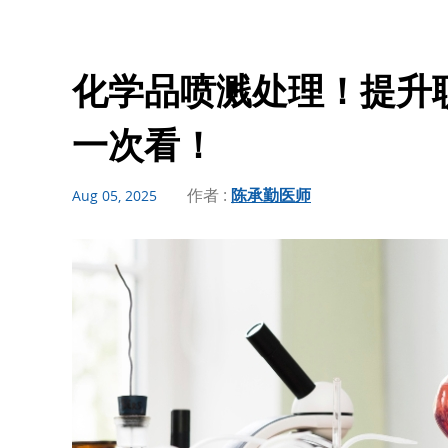
化学品喷溅处理！提升
一次看！
作者 :
陈承勤医师
Aug 05, 2025