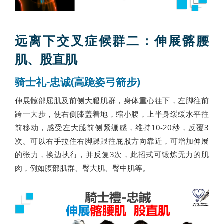
远离下交叉症候群二：伸展髂腰
肌、股直肌
骑士礼-忠诚(高跪姿弓箭步)
伸展髋部屈肌及前侧大腿肌群，身体重心往下，左脚往前
跨一大步，使右侧膝盖着地，缩小腹，上半身缓缓水平往
前移动，感受左大腿前侧紧绷感，维持10-20秒，反覆3
次。可以右手拉住右脚踝跟往屁股方向靠近，可增加伸展
的张力，换边执行，并反复3次，此招式可锻炼无力的肌
肉，例如腹部肌群、臀大肌、臀中肌等。