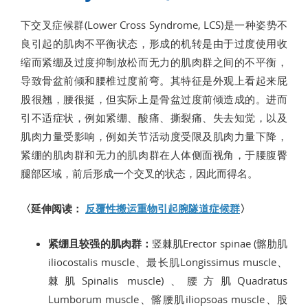
下交叉症候群(Lower Cross Syndrome, LCS)是一种姿势不
良引起的肌肉不平衡状态，形成的机转是由于过度使用收
缩而紧绷及过度抑制放松而无力的肌肉群之间的不平衡，
导致骨盆前倾和腰椎过度前弯。其特征是外观上看起来屁
股很翘，腰很挺，但实际上是骨盆过度前倾造成的。进而
引不适症状，例如紧绷、酸痛、撕裂痛、失去知觉，以及
肌肉力量受影响，例如关节活动度受限及肌肉力量下降，
紧绷的肌肉群和无力的肌肉群在人体侧面视角，于腰腹臀
腿部区域，前后形成一个交叉的状态，因此而得名。
〈延伸阅读：
反覆性搬运重物引起腕隧道症候群
〉
紧绷且较强的肌肉群：
竖棘肌Erector spinae (髂肋肌
iliocostalis muscle、最长肌Longissimus muscle、
棘肌Spinalis muscle)、腰方肌Quadratus
Lumborum muscle、髂腰肌iliopsoas muscle、股