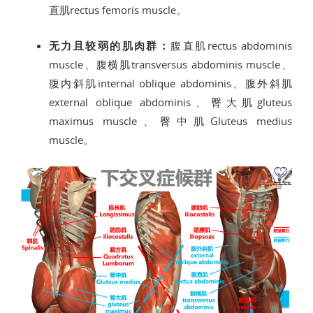
直肌rectus femoris muscle。
无力且较弱的肌肉群：
腹直肌rectus abdominis
muscle、腹横肌transversus abdominis muscle、
腹内斜肌internal oblique abdominis、腹外斜肌
external oblique abdominis、臀大肌gluteus
maximus muscle、臀中肌Gluteus medius
muscle。