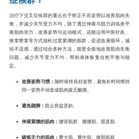
治疗下交叉症候群的重点在于矫正不良姿势以改善肌肉失
衡，并减少关节受力不均，除了透过伸展与肌力训练来平
衡肌肉张力，改善姿势与运动模式，还能运用中医针灸、
推拿整复等方式放松过度紧绷的肌群，促进血液循环，减
轻不适感，透过结合多种方法，能更全面地改善肌肉失衡
问题，减少关节受力不均，帮助身体恢复自然平衡与稳
定。
改善姿势习惯：
随时保持良好姿势，避免长时间维持
同一姿势不动造成肌肉疲乏酸痛。
避免跷脚：
防止骨盆歪斜。
伸展紧绷的肌肉：
腰背肌群、髂腰肌、股直肌
锻炼无力的肌肉：
臀大肌、臀中肌、腹部肌群