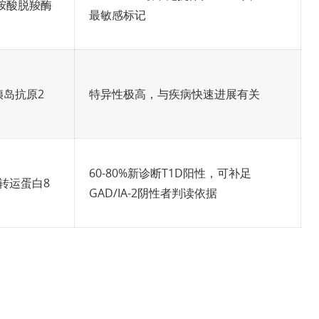
胺酸脱羧酶
最敏感标记
胰岛抗原2
特异性极高，与疾病快速进展有关
60-80%新诊断T1D阳性，可补足
转运蛋白8
GAD/IA-2阴性者判读依据