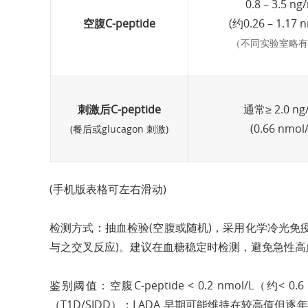
0.8 – 3.5 ng
空腹C-peptide
(约0.26 – 1.17 n
（不同实验室略有
刺激后C-peptide
通常≥ 2.0 ng
(0.66 nmol/
(餐后或glucagon 刺激)
(手机版表格可左右滑动)
检测方式：抽血检验(空腹或随机)，采用化学冷光免
与之交叉反应)。建议在血糖稳定时检测，避免急性
鉴别阈值：空腹C-peptide < 0.2 nmol/L（约< 
（T1D/SIDD）；LADA 早期可能维持在较高值但逐年下降