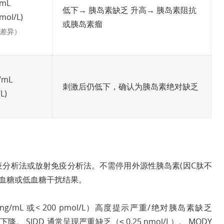
/mL
低下→ 胰岛素缺乏 升高→ 胰岛素阻抗
mol/L)
或胰岛素瘤
差异）
/mL
刺激后仍低下，确认为胰岛素绝对缺乏
L)
疫分析法或放射免疫分析法。不需停用外源性胰岛素(因C肽不
高血糖或低血糖干扰结果。
0.6 ng/mL 或< 200 pmol/L）高度提示严重/绝对胰岛素缺乏
。 SIDD 通常呈现严重缺乏（≤ 0.25 nmol/L）。 MODY