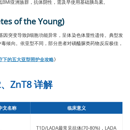
BMI亚洲族群，抗体阴性，需及早使用基础胰岛素。
es of the Young)
基因突变导致β细胞功能异常，呈体染色体显性遗传。典型发
酸中毒倾向。依亚型不同，部分患者对磺醯脲类药物反应极佳，
疗下的五大亚型照护全攻略
〉
、ZnT8 详解
中文名称
临床意义
T1D/LADA最常见抗体(70-80%)，LADA