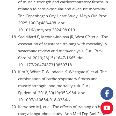
of muscle strength and cardiorespiratory fitness in
relation to cardiovascular and all-cause mortality:
The Copenhagen City Heart Study. Mayo Clin Proc.
2025;100(3):488-498. doi:
10.1016/j.mayocp.2024.08.013
Saeidifard F, Medina-Inojosa JR, West CP, et al. The
association of resistance training with mortality: A
systematic review and meta-analysis. Eur J Prev
Cardiol. 2019;26(15):1647-1665. doi:
10.1177/2047487319850718
Kim Y, White T, Wijndaele K, Westgate K, et al. The
combination of cardiorespiratory fitness and
muscle strength, and mortality risk. Eur J
Epidemiol. 2018;33(10):953-964. doi:
10.1007/s10654-018-0384-x
Karvonen MJ, et al. The effects of training on heart
rate; a longitudinal study. Ann Med Exp Biol Fenn.