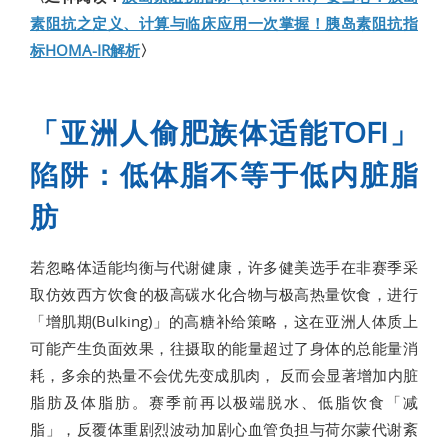
素阻抗之定义、计算与临床应用一次掌握！胰岛素阻抗指
标HOMA-IR解析
〉
「亚洲人偷肥族体适能TOFI」
陷阱：低体脂不等于低内脏脂
肪
若忽略体适能均衡与代谢健康，许多健美选手在非赛季采
取仿效西方饮食的极高碳水化合物与极高热量饮食，进行
「增肌期(Bulking)」的高糖补给策略，这在亚洲人体质上
可能产生负面效果，往摄取的能量超过了身体的总能量消
耗，多余的热量不会优先变成肌肉， 反而会显著增加内脏
脂肪及体脂肪。赛季前再以极端脱水、低脂饮食「减
脂」，反覆体重剧烈波动加剧心血管负担与荷尔蒙代谢紊