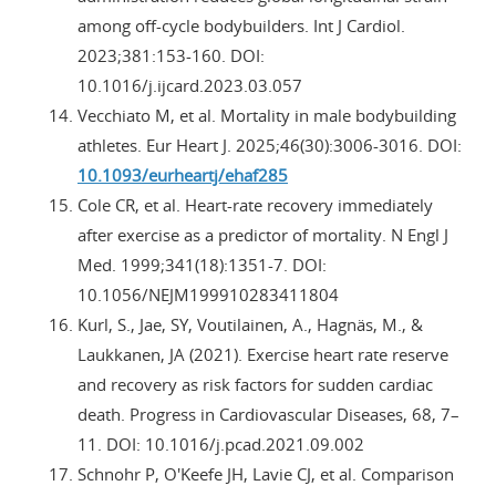
among off-cycle bodybuilders. Int J Cardiol.
2023;381:153-160. DOI:
10.1016/j.ijcard.2023.03.057
Vecchiato M, et al. Mortality in male bodybuilding
athletes. Eur Heart J. 2025;46(30):3006-3016. DOI:
10.1093/eurheartj/ehaf285
Cole CR, et al. Heart-rate recovery immediately
after exercise as a predictor of mortality. N Engl J
Med. 1999;341(18):1351-7. DOI:
10.1056/NEJM199910283411804
Kurl, S., Jae, SY, Voutilainen, A., Hagnäs, M., &
Laukkanen, JA (2021). Exercise heart rate reserve
and recovery as risk factors for sudden cardiac
death. Progress in Cardiovascular Diseases, 68, 7–
11. DOI: 10.1016/j.pcad.2021.09.002
Schnohr P, O'Keefe JH, Lavie CJ, et al. Comparison