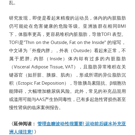
乱。
研究发现，即使是看起来精瘦的运动员，体内的内脏脂肪
仍可能处在危害健康的危险等级。亚洲族群在相同BMI
下，体脂率更高，更容易堆积内脏脂肪，导致TOFI 表型。
TOFI是"Thin on the Outside, Fat on the Inside" 的缩写，
中文译为「外瘦内胖」，外表（Outside）看起来正常，不
属于肥胖; 内部（Inside）体内却有过多的内脏脂肪
（Visceral Adipose Tissue, VAT），且脂肪异常堆积在关
键器官（如肝脏、胰腺、肌肉），形成所谓的异位脂肪沉
积（Ectopic Fat Deposition），导致胰岛素阻抗、β细胞功
能障碍，大幅增加糖尿病风险。此外，常见的补充品混用
或滥用可能与AAS产生协同毒性，已有多起急性肾损伤甚至
慢性肾病的临床案例报告。
〈延伸阅读：
管理血糖波动性很重要! 运动前后碳水补充亚
洲人须注意!
〉