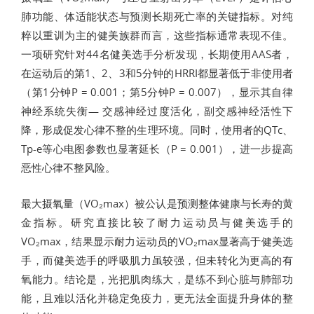
肺功能、体适能状态与预测长期死亡率的关键指标。对纯
粹以重训为主的健美族群而言，这些指标通常表现不佳。
一项研究针对44名健美选手分析发现，长期使用AAS者，
在运动后的第1、2、3和5分钟的HRRI都显著低于非使用者
（第1分钟P = 0.001；第5分钟P = 0.007），显示其自律
神经系统失衡— 交感神经过度活化，副交感神经活性下
降，形成促发心律不整的生理环境。同时，使用者的QTc、
Tp-e等心电图参数也显著延长（P = 0.001），进一步提高
恶性心律不整风险。
最大摄氧量（VO₂max）被公认是预测整体健康与长寿的黄
金指标。研究直接比较了耐力运动员与健美选手的
VO₂max，结果显示耐力运动员的VO₂max显著高于健美选
手，而健美选手的呼吸肌力虽较强，但未转化为更高的有
氧能力。结论是，光把肌肉练大，是练不到心脏与肺部功
能，且难以活化并稳定免疫力，更无法全面提升身体的整