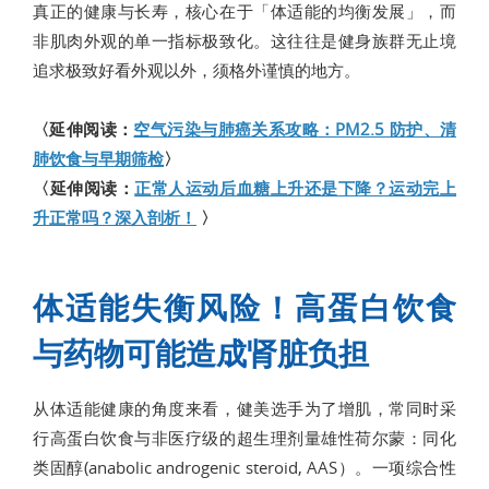
真正的健康与长寿，核心在于「体适能的均衡发展」，而
非肌肉外观的单一指标极致化。这往往是健身族群无止境
追求极致好看外观以外，须格外谨慎的地方。
〈延伸阅读：
空气污染与肺癌关系攻略：PM2.5 防护、清
肺饮食与早期筛检
〉
〈延伸阅读：
正常人运动后血糖上升还是下降？运动完上
升正常吗？深入剖析！
〉
体适能失衡风险！高蛋白饮食
与药物可能造成肾脏负担
从体适能健康的角度来看，健美选手为了增肌，常同时采
行高蛋白饮食与非医疗级的超生理剂量雄性荷尔蒙：同化
类固醇(anabolic androgenic steroid, AAS）。一项综合性