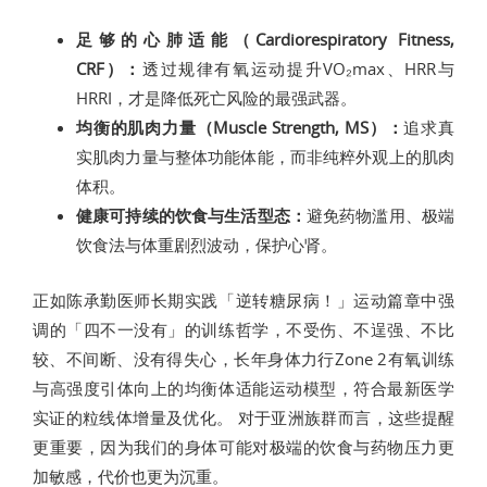
足够的心肺适能（Cardiorespiratory Fitness,
CRF）：
透过规律有氧运动提升VO₂max、HRR与
HRRI，才是降低死亡风险的最强武器。
均衡的肌肉力量（Muscle Strength, MS）：
追求真
实肌肉力量与整体功能体能，而非纯粹外观上的肌肉
体积。
健康可持续的饮食与生活型态：
避免药物滥用、极端
饮食法与体重剧烈波动，保护心肾。
正如陈承勤医师长期实践「逆转糖尿病！」运动篇章中强
调的「四不一没有」的训练哲学，不受伤、不逞强、不比
较、不间断、没有得失心，长年身体力行Zone 2有氧训练
与高强度引体向上的均衡体适能运动模型，符合最新医学
实证的粒线体增量及优化。 对于亚洲族群而言，这些提醒
更重要，因为我们的身体可能对极端的饮食与药物压力更
加敏感，代价也更为沉重。