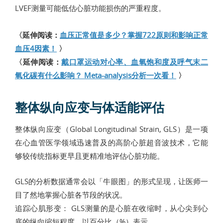
LVEF测量可能低估心脏功能损伤的严重程度。
〈延伸阅读：
血压正常值是多少？掌握722原则和影响正常
血压4因素！
〉
〈延伸阅读：
戴口罩运动对心率、血氧饱和度及呼气末二
氧化碳有什么影响？ Meta-analysis分析一次看！
〉
整体纵向应变与体适能评估
整体纵向应变（Global Longitudinal Strain, GLS）是一项
在心血管医学领域迅速普及的高阶心脏超音波技术，它能
够较传统指标更早且更精准地评估心脏功能。
GLS的分析数据通常会以「牛眼图」的形式呈现，让医师一
目了然地掌握心脏各节段的状况。
追踪心肌形变： GLS测量的是心脏在收缩时，从心尖到心
底的纵向缩短程度，以百分比（%）表示。