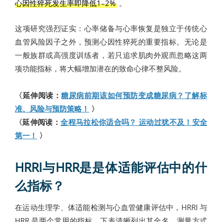
心因性猝死发生率即降低1–2%
。
这项研究强烈证实：心率储备与心率恢复是独立于传统心
血管风险因子之外，预测心因性猝死的重要指标。无论是
一般族群或高强度训练者，若只追求肌肉外观而忽略这两
项功能指标，将大幅增加潜在的致命心律不整风险。
〈延伸阅读：
糖尿病前期该如何预防变成糖尿病？了解标
准、风险与预防策略！
〉
〈延伸阅读：
全程马拉松你适合吗？ 运动过犹不及！安全
第一！
〉
HRRI与HRR是是体适能评估中的什
么指标？
在运动生理学、体适能检测与心血管健康评估中，HRRI 与
HRR 是两个常用的指标。下表清晰列出其全名、测量方式