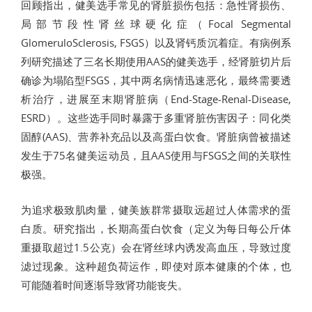
回顾指出，健美选手常见的肾脏损伤包括：急性肾损伤、
局部节段性肾丝球硬化症（Focal Segmental
GlomeruloSclerosis, FSGS）以及肾钙质沉着症。有病例系
列研究描述了三名长期使用AAS的健美选手，经肾脏切片后
确诊为塌陷型FSGS，其中两名病情迅速恶化，最终需要透
析治疗，进展至末期肾脏病（End-Stage-Renal-Disease,
ESRD）。这些选手同时暴露于多重肾脏伤害因子：同化类
固醇(AAS)、营养补充品以及高蛋白饮食。肾脏病曾被描述
发生于75名健美运动员，且AAS使用与FSGS之间的关联性
极强。
为追求极致肌肉量，健美族群常摄取远超过人体需求的蛋
白质。研究指出，长期高蛋白饮食（定义为每日每公斤体
重摄取超过1.5公克）会在肾丝球内诱发高血压，导致过度
滤过现象。这种超负荷运作，即使对原本健康的个体，也
可能随着时间逐渐导致肾功能丧失。