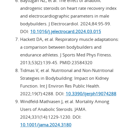
Baytugan NZ, et al. The effect of anabolic
androgenic steroids on heart rate recovery index
and electrocardiographic parameters in male
bodybuilders. J Electrocardiol. 2024;84:95-99.
DOI:
10.1016/j.jelectrocard.2024.03.015
Hackett DA, et al. Respiratory muscle adaptations:
a comparison between bodybuilders and
endurance athletes. J Sports Med Phys Fitness.
2013;53(2):139-45. PMID:23584320
Tidmas V, et al. Nutritional and Non-Nutritional
Strategies in Bodybuilding: Impact on Kidney
Function. Int J Environ Res Public Health.
2022;19(7):4288. DOI:
10.3390/ijerph19074288
Windfeld-Mathiasen J, et al. Mortality Among
Users of Anabolic Steroids. JAMA.
2024;331(14):1229-1230. DOI:
10.1001/jama.2024.3180