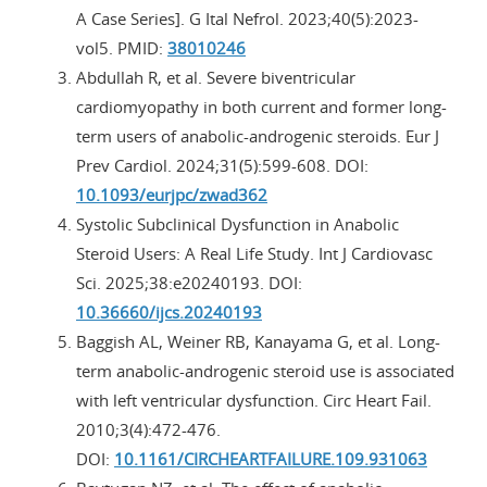
A Case Series]. G Ital Nefrol. 2023;40(5):2023-
vol5. PMID:
38010246
Abdullah R, et al. Severe biventricular
cardiomyopathy in both current and former long-
term users of anabolic-androgenic steroids. Eur J
Prev Cardiol. 2024;31(5):599-608. DOI:
10.1093/eurjpc/zwad362
Systolic Subclinical Dysfunction in Anabolic
Steroid Users: A Real Life Study. Int J Cardiovasc
Sci. 2025;38:e20240193. DOI:
10.36660/ijcs.20240193
Baggish AL, Weiner RB, Kanayama G, et al. Long-
term anabolic-androgenic steroid use is associated
with left ventricular dysfunction. Circ Heart Fail.
2010;3(4):472-476.
DOI:
10.1161/CIRCHEARTFAILURE.109.931063