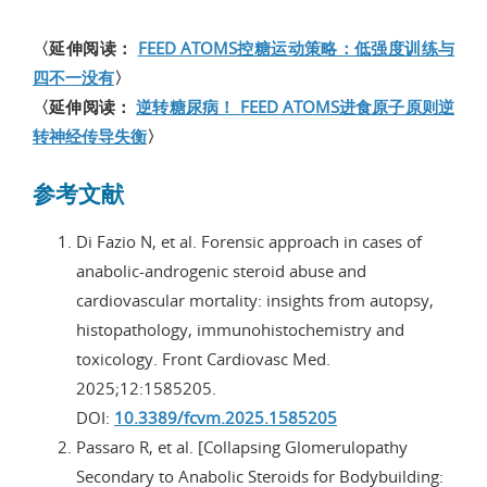
〈延伸阅读：
FEED ATOMS控糖运动策略：低强度训练与
四不一没有
〉
〈延伸阅读：
逆转糖尿病！ FEED ATOMS进食原子原则逆
转神经传导失衡
〉
参考文献
Di Fazio N, et al. Forensic approach in cases of
anabolic-androgenic steroid abuse and
cardiovascular mortality: insights from autopsy,
histopathology, immunohistochemistry and
toxicology. Front Cardiovasc Med.
2025;12:1585205.
DOI:
10.3389/fcvm.2025.1585205
Passaro R, et al. [Collapsing Glomerulopathy
Secondary to Anabolic Steroids for Bodybuilding: