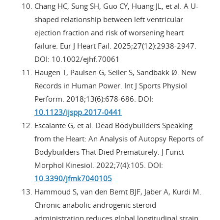
Chang HC, Sung SH, Guo CY, Huang JL, et al. A U-
shaped relationship between left ventricular
ejection fraction and risk of worsening heart
failure. Eur J Heart Fail. 2025;27(12):2938-2947.
DOI: 10.1002/ejhf.70061
Haugen T, Paulsen G, Seiler S, Sandbakk Ø. New
Records in Human Power. Int J Sports Physiol
Perform. 2018;13(6):678-686. DOI:
10.1123/ijspp.2017-0441
Escalante G, et al. Dead Bodybuilders Speaking
from the Heart: An Analysis of Autopsy Reports of
Bodybuilders That Died Prematurely. J Funct
Morphol Kinesiol. 2022;7(4):105. DOI:
10.3390/jfmk7040105
Hammoud S, van den Bemt BJF, Jaber A, Kurdi M.
Chronic anabolic androgenic steroid
administration reduces global longitudinal strain