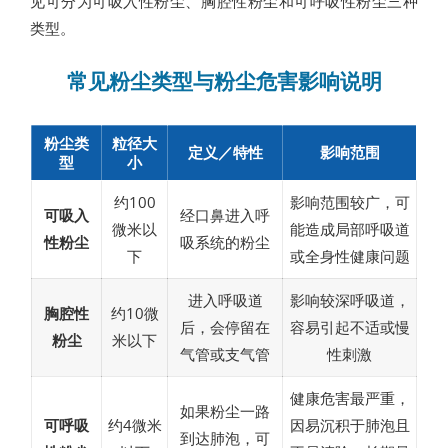
见可分为可吸入性粉尘、胸腔性粉尘和可呼吸性粉尘三种
类型。
常见粉尘类型与粉尘危害影响说明
粉尘类
粒径大
定义／特性
影响范围
型
小
约100
影响范围较广，可
可吸入
经口鼻进入呼
微米以
能造成局部呼吸道
性粉尘
吸系统的粉尘
下
或全身性健康问题
进入呼吸道
影响较深呼吸道，
胸腔性
约10微
后，会停留在
容易引起不适或慢
粉尘
米以下
气管或支气管
性刺激
健康危害最严重，
如果粉尘一路
可呼吸
约4微米
因易沉积于肺泡且
到达肺泡，可