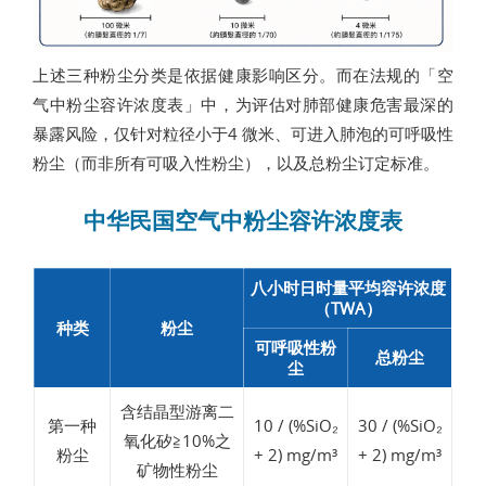
上述三种粉尘分类是依据健康影响区分。而在法规的「空
气中粉尘容许浓度表」中，为评估对肺部健康危害最深的
暴露风险，仅针对粒径小于4 微米、可进入肺泡的可呼吸性
粉尘（而非所有可吸入性粉尘），以及总粉尘订定标准。
中华民国空气中粉尘容许浓度表
八小时日时量平均容许浓度
（TWA）
种类
粉尘
可呼吸性粉
总粉尘
尘
含结晶型游离二
第一种
10 / (%SiO₂
30 / (%SiO₂
氧化矽≧10%之
粉尘
+ 2) mg/m³
+ 2) mg/m³
矿物性粉尘