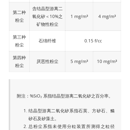
含结晶型游离二
第二种
氧化矽＜10%之
1 mg/m³
4 mg/m³
粉尘
矿物性粉尘
第三种
石绵纤维
0.15 f/cc
粉尘
第四种
厌恶性粉尘
5 mg/m³
10 mg/m³
粉尘
附注：%SiO₂ 系指结晶型游离二氧化矽之百分率。
结晶型游离二氧化矽系指石英、方矽石、鱗
矽石及矽藻土。
总粉尘系指未使用分粒装置所测得之粒径