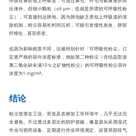
停留在鼻腔或上呼吸道，可透过鼻毛、纤毛与黏液逐步排
出体外。但细小颗粒（≤4 μm，也就是所谓的可呼吸性粉
尘），可直接到达肺泡。因为肺泡缺乏类似上呼吸道的清
除机制，粉尘容易长时间沉积，可能引发慢性发炎、肺部
纤维化，甚至癌变。
也因为影响程度不同，法规特别针对「可呼吸性粉尘」订
定更严格的容许浓度标准，例如第二种粉尘（含结晶型游
离二氧化矽未满10％之矿物性粉尘）的可呼吸性粉尘容许
浓度为1 mg/m³。
结论
粉尘危害在工业、营造及农林加工等环境中，几乎无法完
全避免。不过透过多层次的防护措施，像是源头采用湿式
作业与密闭设备、定期进行作业环境测定、设置局部排气