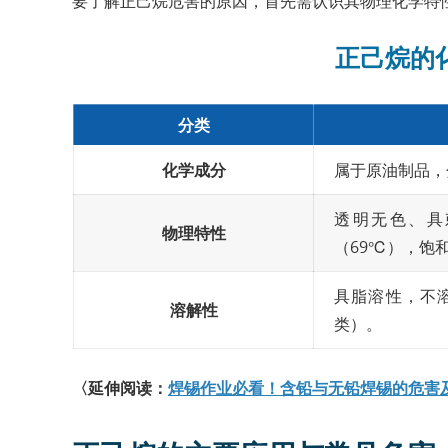
要了解正己烷危害的原因，首先需认识其物理化学特
正己烷的
分类
化学成分
属于原油制品，分子
透明无色、具
物理特性
（69℃），饱和
具脂溶性，不
溶解性
类）。
〈延伸阅读：
焊锡作业必看！含铅与无铅焊锡的危害