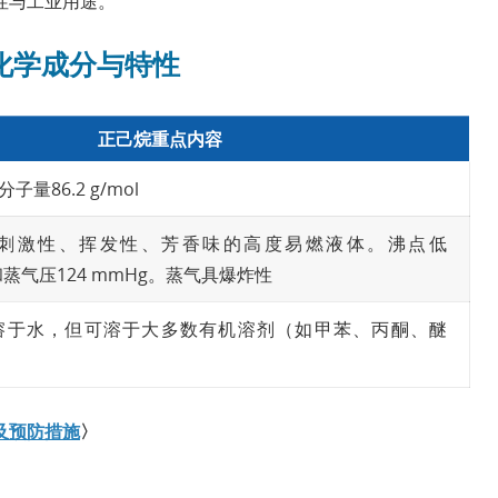
性与工业用途。
化学成分与特性
正己烷重点内容
量86.2 g/mol
刺激性、挥发性、芳香味的高度易燃液体。沸点低
蒸气压124 mmHg。蒸气具爆炸性
溶于水，但可溶于大多数有机溶剂（如甲苯、丙酮、醚
及预防措施
〉