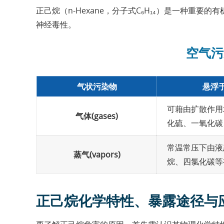
正己烷（n-Hexane，分子式C₆H₁₄）是一种重
神经毒性。
空气污
气状污染物
悬浮于
可藉由扩散作用
气体(gases)
化硫、一氧化碳
常温常压下由液
蒸气(vapors)
烷、四氯化碳等
正己烷化学特性、暴露途径与