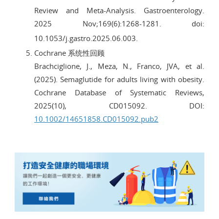
Review and Meta-Analysis. Gastroenterology.
2025 Nov;169(6):1268-1281. doi:
10.1053/j.gastro.2025.06.003.
Cochrane 系统性回顾
Brachciglione, J., Meza, N., Franco, JVA, et al.
(2025). Semaglutide for adults living with obesity.
Cochrane Database of Systematic Reviews,
2025(10), CD015092. DOI:
10.1002/14651858.CD015092.pub2