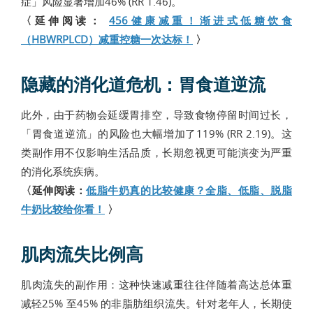
症」风险显著增加46% (RR 1.46)。
〈延伸阅读：
456健康减重！渐进式低糖饮食
（HBWRPLCD）减重控糖一次达标！
〉
隐藏的消化道危机：胃食道逆流
此外，由于药物会延缓胃排空，导致食物停留时间过长，
「胃食道逆流」的风险也大幅增加了119% (RR 2.19)。这
类副作用不仅影响生活品质，长期忽视更可能演变为严重
的消化系统疾病。
〈延伸阅读：
低脂牛奶真的比较健康？全脂、低脂、脱脂
牛奶比较给你看！
〉
肌肉流失比例高
肌肉流失的副作用：这种快速减重往往伴随着高达总体重
减轻25% 至45% 的非脂肪组织流失。针对老年人，长期使