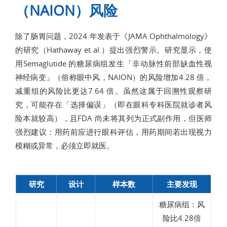
（NAION）风险
除了肠胃问题，2024 年发表于《JAMA Ophthalmology》
的研究（Hathaway et al.）提出强烈警示。研究显示，使
用Semaglutide 的糖尿病组发生「非动脉性前部缺血性视
神经病变」（俗称眼中风，NAION）的风险增加4.28 倍，
减重组的风险比更达7.64 倍。虽然这属于回溯性观察研
究，可能存在「选择偏误」（即在眼科专科医院就诊者风
险本就较高），且FDA 尚未将其列为正式副作用，但医师
强烈建议：用药前应进行眼科评估，用药期间若出现视力
模糊或异常，必须立即就医。
研究
设计
样本数
主要发现
糖尿病组：风
险比4.28倍