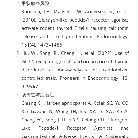
甲状腺癌风险
Knudsen, LB, Madsen, LW, Andersen, S., et al.
(2010). Glucagon-like peptide-1 receptor agonists
activate rodent thyroid C-cells causing calcitonin
release and C-cell proliferation. Endocrinology,
151(4), 1473–1486.
Hu, W., Song, R., Cheng, L., et al. (2022). Use of
GLP-1 receptor agonists and occurrence of thyroid
disorders: a meta-analysis of randomized
controlled trials. Frontiers in Endocrinology, 13,
929967.
肠胃道与胆石症
Chiang CH, Jaroenlapnopparat A, Colak SC, Yu CC,
Xanthavanij N, Wang TH, See XY, Lo SW, Ko A,
Chang YC, Song J, Hsia YP, Chiang CH. Glucagon-
Like Peptide-1 Receptor Agonists and
Gastrointestinal Adverse Events: A Systematic