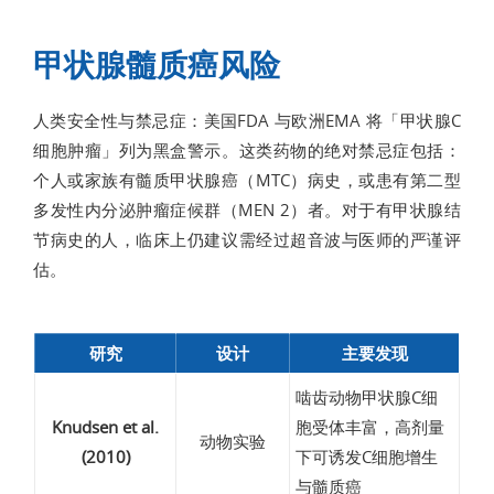
甲状腺髓质癌风险
人类安全性与禁忌症：美国FDA 与欧洲EMA 将「甲状腺C
细胞肿瘤」列为黑盒警示。这类药物的绝对禁忌症包括：
个人或家族有髓质甲状腺癌（MTC）病史，或患有第二型
多发性内分泌肿瘤症候群（MEN 2）者。对于有甲状腺结
节病史的人，临床上仍建议需经过超音波与医师的严谨评
估。
研究
设计
主要发现
啮齿动物甲状腺C细
Knudsen et al.
胞受体丰富，高剂量
动物实验
(2010)
下可诱发C细胞增生
与髓质癌