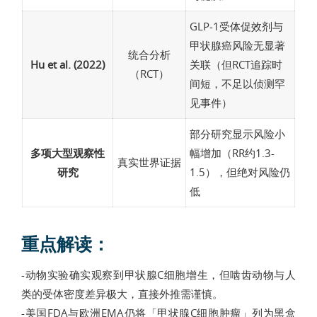
GLP-1受体促效剂与
甲状腺癌风险无显著
统合分析
Hu et al. (2022)
关联（但RCT追踪时
（RCT）
间短，不足以侦测罕
见事件）
部分研究显示风险小
多项大型观察性
幅增加（RR约1.3-
真实世界证据
研究
1.5），但绝对风险仍
低
重点解读：
-动物实验确实观察到甲状腺C细胞增生，但啮齿动物与人
类的受体密度差异极大，直接外推需谨慎。
-美国FDA与欧洲EMA仍将「甲状腺C细胞肿瘤」列为黑盒