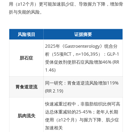
用（≥12个月）更可能加速肌少症、导致握力下降，增加骨
折与失能的风险。
风险项目
证据摘要
2025年《Gastroenterology》统合分
析（55项RCT，n=106,395）：GLP-1
胆石症
受体促效剂使胆石症风险增加46% (RR
1.46)
同一研究：胃食道逆流风险增加119%
胃食道逆流
(RR 2.19)
快速减重过程中，非脂肪组织比例可高
达总体重减轻的25-45%；老年人长期
肌肉流失
使用（≥12个月）与握力下降、肌少症
加速相关