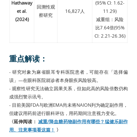
Hathaway
(95% CI: 1.62-
回溯性观
et al.
16,827人
11.29)
察研究
(2024)
减重组：风险
比7.64倍(95%
CI: 2.21-26.36)
重点解读：
- 研究对象为麻省眼耳专科医院患者，可能存在「选择偏
误」—在眼科医院就诊者本身眼疾风险较高。
- 观察性研究无法确立因果关系，但如此高的风险倍数仍构
成强烈警示讯号。
- 目前美国FDA与欧洲EMA尚未将NAION列为确定副作用，
但建议用药前进行眼科评估，用药期间注意视力变化。
〈延伸阅读：
减重/降血糖药物副作用有哪些？猛健乐副作
用、注意事项看这篇！
〉