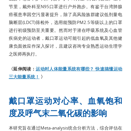
节里，戴外科至N95口罩进行户外跑步。有鉴于台湾肺腺
癌罹患率因空污显著提升，除了高风险族群建议低剂量电
脑断层(LDCT)筛检外，选用能预防PM2.5等级以上的口罩
进行初级预防至关重要。然而对于潜在呼吸系统及心血管
疾病史的运动者，戴口罩运动可能引起的低血氧及其他健
康负面效应作深入探讨，且建议咨询专业熟悉运动生理学
之医师再执行。
〈延伸阅读：
运动时人体能量系统有哪些？ 快速搞懂运动
三大能量系统！
〉
戴口罩运动对心率、血氧饱和
度及呼气末二氧化碳的影响
本研究旨在通过Meta-analysis统合分析方法，综合评估在