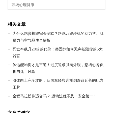
职场心理健康
相关文章
为什么跑步机跑完会腿软？路跑vs跑步机的动力学、肌
耐力与空气品质全解析
死亡率飙升20倍的代价：类固醇如何无声摧毁你的6大
器官
体适能均衡才是王道！过度追求肌肉外观，恐增心肾负
担与死亡风险
引体向上完全攻略：从国军经典训测到寿命延长的肌力
王牌
全程马拉松你适合吗？ 运动过犹不及！安全第一！
文章关键字