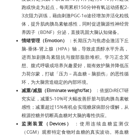
跑或快走为起点，每周累积150分钟有氧运动搭配2-
3次阻力训练，藉由刺激PGC-1α途径增加并活化粒线
体，提升肌肉胰岛素敏感性，同时促进脑源性神经营
养因子（BDNF）分泌，直接巩固大脑认知储备。
情绪管理（Emotion）
：长期压力与焦虑会激活下丘
脑-垂体-肾上腺（HPA）轴，导致皮质醇水平升高，
进而加剧胰岛素阻抗与腹部脂肪堆积。学习正念冥
想、腹式呼吸或培养兴趣爱好，能有效护脑并降低压
力荷尔蒙，打破「压力－高血糖－脑损伤」的恶性循
环，为大脑营造稳定的内部环境。
减重/减脂（Eliminate weight/fat）
：依据DiRECT研
究实证，减重5-10%可大幅改善肝脏与肌肉胰岛素敏
感性；减重超过15%有机会实现糖尿病部分缓解，从
根源控糖并切断高血糖对大脑的毒性供应。
监测装置（Devices）
：使用连续血糖监测仪
（CGM）观察特定食物对血糖的真实波动。将血糖