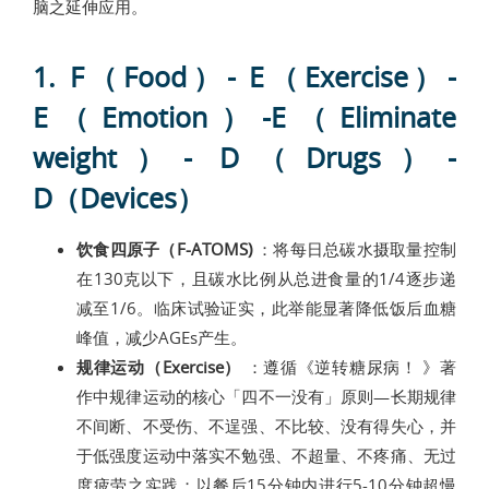
脑之延伸应用。
1. F（Food）- E（Exercise）-
E（Emotion）-E（Eliminate
weight）- D（Drugs）-
D（Devices）
饮食四原子（F-ATOMS)
：将每日总碳水摄取量控制
在130克以下，且碳水比例从总进食量的1/4逐步递
减至1/6。临床试验证实，此举能显著降低饭后血糖
峰值，减少AGEs产生。
规律运动（Exercise）
：遵循《逆转糖尿病！ 》著
作中规律运动的核心「四不一没有」原则—长期规律
不间断、不受伤、不逞强、不比较、没有得失心，并
于低强度运动中落实不勉强、不超量、不疼痛、无过
度疲劳之实践；以餐后15分钟内进行5-10分钟超慢