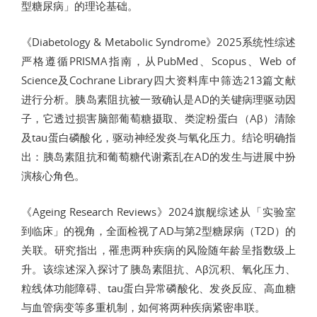
型糖尿病」的理论基础。
《Diabetology & Metabolic Syndrome》2025系统性综述
严格遵循PRISMA指南，从PubMed、Scopus、Web of
Science及Cochrane Library四大资料库中筛选213篇文献
进行分析。胰岛素阻抗被一致确认是AD的关键病理驱动因
子，它透过损害脑部葡萄糖摄取、类淀粉蛋白（Aβ）清除
及tau蛋白磷酸化，驱动神经发炎与氧化压力。结论明确指
出：胰岛素阻抗和葡萄糖代谢紊乱在AD的发生与进展中扮
演核心角色。
《Ageing Research Reviews》2024旗舰综述从「实验室
到临床」的视角，全面检视了AD与第2型糖尿病（T2D）的
关联。研究指出，罹患两种疾病的风险随年龄呈指数级上
升。该综述深入探讨了胰岛素阻抗、Aβ沉积、氧化压力、
粒线体功能障碍、tau蛋白异常磷酸化、发炎反应、高血糖
与血管病变等多重机制，如何将两种疾病紧密串联。