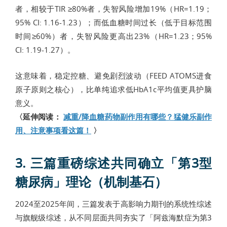
者，相较于TIR ≥80%者，失智风险增加19%（HR=1.19；
95% CI: 1.16-1.23）；而低血糖时间过长（低于目标范围
时间≥60%）者，失智风险更高出23%（HR=1.23；95%
CI: 1.19-1.27）。
这意味着，稳定控糖、避免剧烈波动（FEED ATOMS进食
原子原则之核心），比单纯追求低HbA1c平均值更具护脑
意义。
〈延伸阅读：
减重/降血糖药物副作用有哪些？猛健乐副作
用、注意事项看这篇！
〉
3. 三篇重磅综述共同确立「第3型
糖尿病」理论（机制基石）
2024至2025年间，三篇发表于高影响力期刊的系统性综述
与旗舰级综述，从不同层面共同夯实了「阿兹海默症为第3