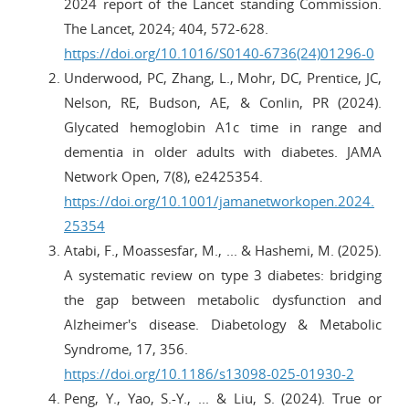
2024 report of the Lancet standing Commission.
The Lancet, 2024; 404, 572-628.
https://doi.org/10.1016/S0140-6736(24)01296-0
Underwood, PC, Zhang, L., Mohr, DC, Prentice, JC,
Nelson, RE, Budson, AE, & Conlin, PR (2024).
Glycated hemoglobin A1c time in range and
dementia in older adults with diabetes. JAMA
Network Open, 7(8), e2425354.
https://doi.org/10.1001/jamanetworkopen.2024.
25354
Atabi, F., Moassesfar, M., ... & Hashemi, M. (2025).
A systematic review on type 3 diabetes: bridging
the gap between metabolic dysfunction and
Alzheimer's disease. Diabetology & Metabolic
Syndrome, 17, 356.
https://doi.org/10.1186/s13098-025-01930-2
Peng, Y., Yao, S.-Y., ... & Liu, S. (2024). True or