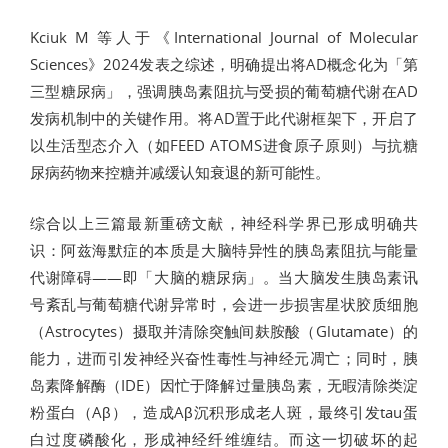
Kciuk M 等人于《International Journal of Molecular
Sciences》2024发表之综述，明确提出将AD概念化为「第
三型糖尿病」，强调胰岛素阻抗与受损的葡萄糖代谢在AD
发病机制中的关键作用。将AD置于此代谢框架下，开启了
以生活型态介入（如FEED ATOMS进食原子原则）与抗糖
尿病药物来控糖并减缓认知衰退的新可能性。
综合以上三篇最新重磅文献，神经科学界已形成明确共
识：阿兹海默症的本质是大脑特异性的胰岛素阻抗与能量
代谢障碍——即「大脑的糖尿病」。当大脑发生胰岛素讯
号紊乱与葡萄糖代谢异常时，会进一步损害星状胶质细胞
（Astrocytes）摄取并清除突触间麸胺酸（Glutamate）的
能力，进而引发神经兴奋性毒性与神经元凋亡；同时，胰
岛素降解酶（IDE）因忙于降解过量胰岛素，无暇清除类淀
粉蛋白（Aβ），造成Aβ沉积形成老人斑，最终引发tau蛋
白过度磷酸化，形成神经纤维缠结。而这一切破坏的起