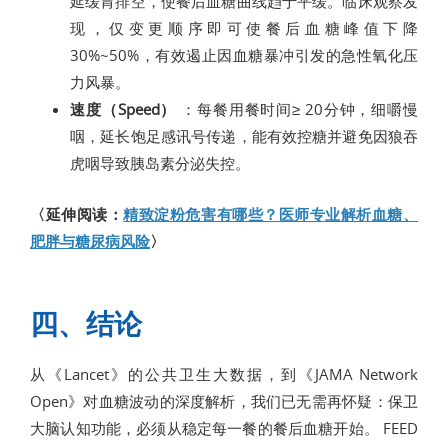
延缓胃排空，使餐后血糖曲线趋于平缓。临床观察发
现，仅变更顺序即可使餐后血糖峰值下降
30%~50%，有效遏止因血糖暴冲引发的急性氧化压
力风暴。
速度（Speed）
：每餐用餐时间≥ 20分钟，细嚼慢
咽，延长饱足感讯号传递，能有效控糖并避免因狼吞
虎咽导致胰岛素分泌失控。
〈延伸阅读：
精致淀粉危害有哪些？医师专业解析血糖、
肥胖与糖尿病风险
〉
四、结论
从《Lancet》的公共卫生大数据，到《JAMA Network
Open》对血糖波动的深度解析，我们已无需再怀疑：保卫
大脑认知功能，必须从稳定每一餐的餐后血糖开始。 FEED