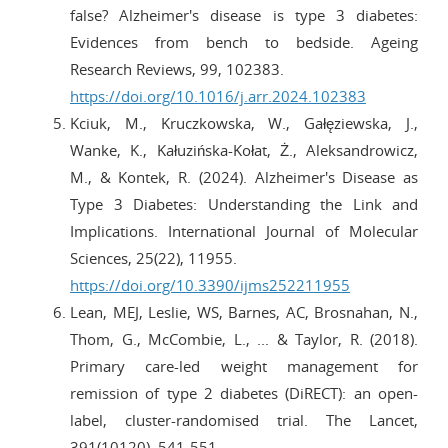
false? Alzheimer's disease is type 3 diabetes:
Evidences from bench to bedside. Ageing
Research Reviews, 99, 102383.
https://doi.org/10.1016/j.arr.2024.102383
Kciuk, M., Kruczkowska, W., Gałęziewska, J.,
Wanke, K., Kałuzińska-Kołat, Ż., Aleksandrowicz,
M., & Kontek, R. (2024). Alzheimer's Disease as
Type 3 Diabetes: Understanding the Link and
Implications. International Journal of Molecular
Sciences, 25(22), 11955.
https://doi.org/10.3390/ijms252211955
Lean, MEJ, Leslie, WS, Barnes, AC, Brosnahan, N.,
Thom, G., McCombie, L., ... & Taylor, R. (2018).
Primary care-led weight management for
remission of type 2 diabetes (DiRECT): an open-
label, cluster-randomised trial. The Lancet,
391(10120), 541-551.