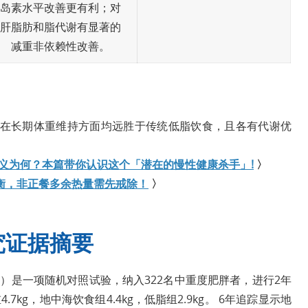
岛素水平改善更有利；对
肝脂肪和脂代谢有显著的
减重非依赖性改善。
在长期体重维持方面均远胜于传统低脂饮食，且各有代谢优
me)的定义为何？本篇带你认识这个「潜在的慢性健康杀手」!
〉
衡，非正餐多余热量需先戒除！
〉
究证据摘要
于NEJM）是一项随机对照试验，纳入322名中重度肥胖者，进行2年
kg，地中海饮食组4.4kg，低脂组2.9kg。 6年追踪显示地