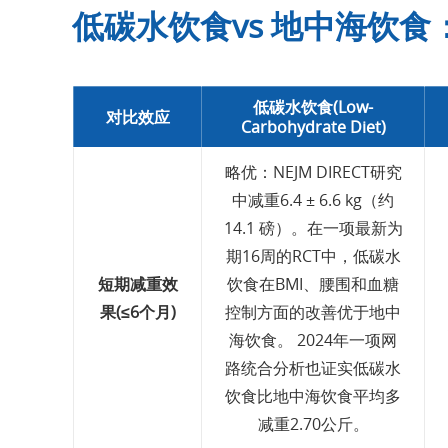
低碳水饮食vs 地中海饮食
低碳水饮食(Low-
对比效应
Carbohydrate Diet)
略优：NEJM DIRECT研究
中减重6.4 ± 6.6 kg（约
14.1 磅）。在一项最新为
期16周的RCT中，低碳水
短期减重效
饮食在BMI、腰围和血糖
果(≤6个月)
控制方面的改善优于地中
海饮食。 2024年一项网
路统合分析也证实低碳水
饮食比地中海饮食平均多
减重2.70公斤。