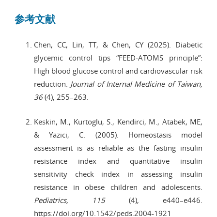
参考文献
Chen, CC, Lin, TT, & Chen, CY (2025). Diabetic
glycemic control tips “FEED-ATOMS principle”:
High blood glucose control and cardiovascular risk
reduction.
Journal of Internal Medicine of Taiwan,
36
(4), 255–263.
Keskin, M., Kurtoglu, S., Kendirci, M., Atabek, ME,
& Yazici, C. (2005). Homeostasis model
assessment is as reliable as the fasting insulin
resistance index and quantitative insulin
sensitivity check index in assessing insulin
resistance in obese children and adolescents.
Pediatrics, 115
(4), e440–e446.
https://doi.org/10.1542/peds.2004-1921