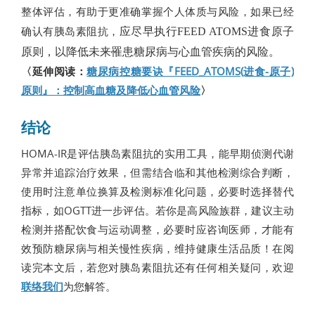
整体评估，有助于更准确掌握个人体质与风险，如果已经
应尽早执行
确认有胰岛素阻抗，
FEED ATOMS
进食原子
，以降低未来罹患糖尿病与心血管疾病的风险。
原则
〈延伸阅读：
糖尿病控糖要诀『FEED_ATOMS(进食-原子)
原则』：控制高血糖及降低心血管风险
〉
结论
HOMA-IR是评估胰岛素阻抗的实用工具，能早期侦测代谢
异常并追踪治疗效果，但需结合临和其他检测综合判断，
使用时注意单位换算及检测标准化问题，必要时选择替代
指标，如OGTT进一步评估。若你是高风险族群，建议主动
检测并搭配饮食与运动调整，必要时应咨询医师，才能有
效预防糖尿病与相关慢性疾病，维持健康生活品质！在阅
读完本文后，若您对胰岛素阻抗还有任何相关疑问，欢迎
联络我们
为您解答。