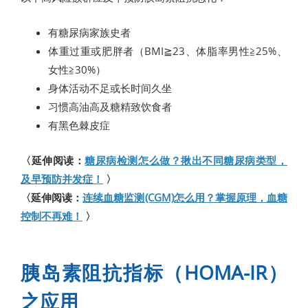
有糖尿病家族史者
体重过重或肥胖者（BMI≧23、体脂率男性≧25%、
女性≧30%）
身体活动不足或长时间久坐
习惯高油高及糖精致饮食者
有黑色棘皮症
〈延伸阅读：
糖尿病检测怎么做？揪出不同糖尿病类型，
及早预防并发症！
〉
〈延伸阅读：
连续血糖监测(CGM)怎么用？掌握原理，血糖
控制不再难！
〉
胰岛素阻抗指标（HOMA-IR）
之应用