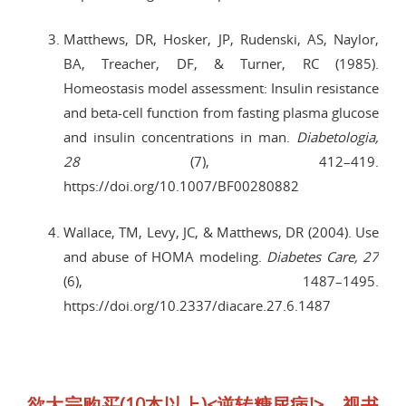
Matthews, DR, Hosker, JP, Rudenski, AS, Naylor,
BA, Treacher, DF, & Turner, RC (1985).
Homeostasis model assessment: Insulin resistance
and beta-cell function from fasting plasma glucose
and insulin concentrations in man.
Diabetologia,
28
(7), 412–419.
https://doi.org/10.1007/BF00280882
Wallace, TM, Levy, JC, & Matthews, DR (2004). Use
and abuse of HOMA modeling.
Diabetes Care, 27
(6), 1487–1495.
https://doi.org/10.2337/diacare.27.6.1487
欲大宗购买(10本以上)<逆转糖尿病!>，视书