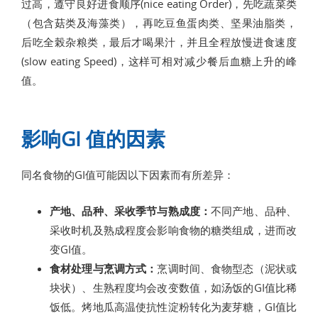
过高，遵守良好进食顺序(nice eating Order)，先吃蔬菜类
（包含菇类及海藻类），再吃豆鱼蛋肉类、坚果油脂类，
后吃全榖杂粮类，最后才喝果汁，并且全程放慢进食速度
(slow eating Speed)，这样可相对减少餐后血糖上升的峰
值。
影响GI 值的因素
同名食物的GI值可能因以下因素而有所差异：
产地、品种、采收季节与熟成度：
不同产地、品种、
采收时机及熟成程度会影响食物的糖类组成，进而改
变GI值。
食材处理与烹调方式：
烹调时间、食物型态（泥状或
块状）、生熟程度均会改变数值，如汤饭的GI值比稀
饭低。烤地瓜高温使抗性淀粉转化为麦芽糖，GI值比