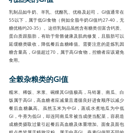
乳制品如牛奶、羊乳、优酪乳、优格及起司， GI值通常在
55以下，属于低GI食物（例如全脂牛奶GI值约27-40，无
糖优格约20-35）。这些乳制品虽然含有糖类但富含钙质、
蛋白质跟脂肪，有助于骨骼健康及肌肉修复，且脂肪可以
延缓糖类吸收，降低餐后血糖峰值。需要注意的是炼乳因
糖含量高，GI值超过70，属于高GI食物，控糖者应该避免
食用。
全榖杂粮类的GI值
糯米、稀饭、米浆、碗粿其GI值极高，马铃薯、南瓜、白
饭属于高GI，高血糖者应减量且遵循良好进食顺序以减少
餐后血糖飙高。虽然玉米为中GI，蒸或水煮地瓜为中低
GI，牛蒡为低GI，却连同南瓜常被当成便当配菜，容易造
成糖类摄取过量引起餐后高血糖及体重增加。面食及面包
糕点类皆属于精致淀粉，属于中高GI，燕麦GI值因不同的