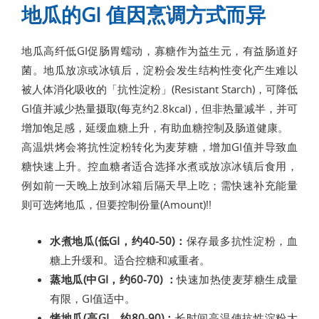
地瓜的GI 值因烹调方式而异
地瓜高纤低GI促肠胃蠕动，寡糖作为益生元，有益肠道好
菌。地瓜放凉或冰镇后，淀粉会发生结构性变化产生难以
被人体消化吸收的「抗性淀粉」(Resistant Starch)，可降低
GI值并减少热量摄取(每克约2.8kcal)，但非热量减半，并可
增加饱足感，延缓血糖上升，有助血糖控制及肠道健康。
高温烘烤会将抗性淀粉转化为麦芽糖，增加GI值并导致血
糖快速上升。控血糖者适合选择水煮或放凉冰镇后食用，
例如前一天晚上放到冰箱后隔天早上吃；需快速补充能量
则可选烤地瓜，但要控制份量(Amount)!!
水煮地瓜(低GI，约40-50)：
保存最多抗性淀粉，血
糖上升缓和。适合控糖和减重者。
蒸地瓜(中GI，约60-70) ：
快速加热使麦芽糖生成量
有限，GI值适中。
烤地瓜(高GI，约80-90)：
长时间高温使抗性淀粉大