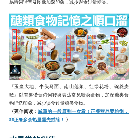
易诗词谐音及图像加深印象，减少误食过量糖类。
『玉皇大地、牛头马面、南山莲浆、红绿花粉、碗菱麦
糙』以有趣谐音诗词转换表达常见糖类食物，加深糖类食
物记忆印象，减少误食过量糖类食物。
〈延伸阅读：
减重的一般原则一次看！正餐营养要均衡，
非正餐多余热量需先戒除！
〉