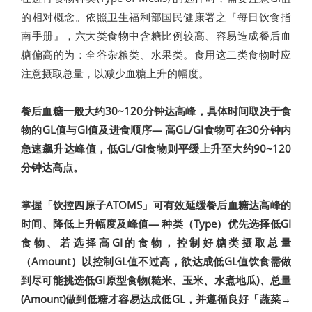
的相对概念。依照卫生福利部国民健康署之『每日饮食指
南手册』，六大类食物中含糖比例较高、容易造成餐后血
糖偏高的为：全谷杂粮类、水果类。食用这二类食物时应
注意摄取总量，以减少血糖上升的幅度。
餐后血糖一般大约30~120分钟达高峰，具体时间取决于食
物的GL值与GI值及进食顺序— 高GL/GI食物可在30分钟内
急速飙升达峰值，低GL/GI食物则平缓上升至大约90~120
分钟达高点。
掌握「饮控四原子ATOMS」可有效延缓餐后血糖达高峰的
时间、降低上升幅度及峰值— 种类（Type）优先选择低GI
食物、若选择高GI的食物，控制好糖类摄取总量
（Amount）以控制GL值不过高，欲达成低GL值饮食需做
到尽可能挑选低GI原型食物(糙米、玉米、水煮地瓜)、总量
(Amount)做到低糖才容易达成低GL，并遵循良好「蔬菜→