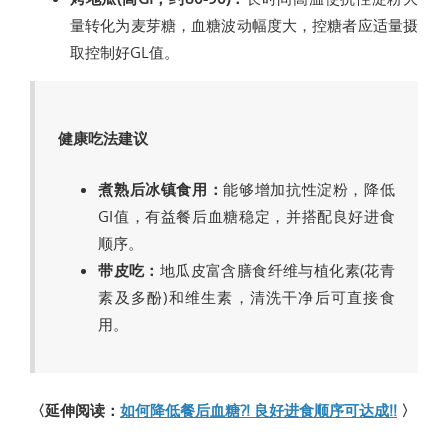
量转化为麦芽糖，血糖波动幅度大，控糖者应适量摄
取控制好GL值。
健康吃法建议
煮熟后冰镇食用：
能够增加抗性淀粉，降低
GI值，有益餐后血糖稳定，并搭配良好进食
顺序。
带皮吃：
地瓜皮富含膳食纤维与植化素(花青
素及多酚)和维生素，清洗干净后可直接食
用。
〈延伸阅读：
如何降低餐后血糖?! 良好进食顺序可达成!!
〉