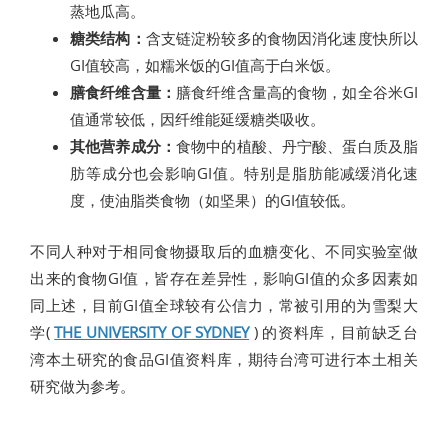
蒸地瓜高。
糖类结构：
含支链淀粉较多的食物因消化速度快所以
GI值较高，如糯米饭的GI值高于白米饭。
膳食纤维含量：
膳食纤维含量高的食物，如全谷米GI
值通常较低，因纤维能延缓糖类吸收。
其他营养成分：
食物中的植酸、丹宁酸、蛋白质及脂
肪等成分也会影响GI值。特别是脂肪能减缓消化速
度，使油脂类食物（如坚果）的GI值较低。
不同人种对于相同食物摄取后的血糖变化、不同实验室做
出来的食物GI值，皆存在差异性，影响GI值的众多因素如
同上述，目前GI值全球较有公信力，常被引用的为雪梨大
学(
THE UNIVERSITY OF SYDNEY
) 的资料库，目前缺乏台
湾本土研究的食品GI值资料库，期待台湾可进行本土相关
研究做为参考。