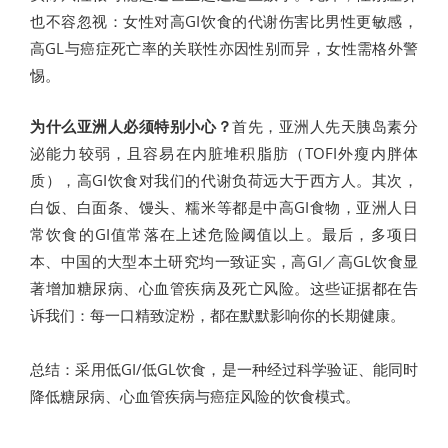
也不容忽视：女性对高GI饮食的代谢伤害比男性更敏感，
高GL与癌症死亡率的关联性亦因性别而异，女性需格外警
惕。
为什么亚洲人必须特别小心？
首先，亚洲人先天胰岛素分
泌能力较弱，且容易在内脏堆积脂肪（TOFI外瘦内胖体
质），高GI饮食对我们的代谢负荷远大于西方人。其次，
白饭、白面条、馒头、糯米等都是中高GI食物，亚洲人日
常饮食的GI值常落在上述危险阈值以上。最后，多项日
本、中国的大型本土研究均一致证实，高GI／高GL饮食显
著增加糖尿病、心血管疾病及死亡风险。这些证据都在告
诉我们：每一口精致淀粉，都在默默影响你的长期健康。
总结：采用低GI/低GL饮食，是一种经过科学验证、能同时
降低糖尿病、心血管疾病与癌症风险的饮食模式。