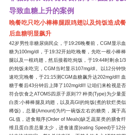
导致血糖上升的案例
晚餐吃只吃小棒棒腿跟鸡翅以及炖饭造成餐
后血糖明显飙升
42
岁男性非糖尿病民众，于19:26晚餐前，CGM显示血
糖为100mg/dl，于19:32开始吃晚餐，先吃一根小棒棒
腿以及一根鸡翅，然后接着吃炖饭，于19:44时剩余1/3
的炖饭未吃完，CGM当时显示107mg/dl。以12分钟快
速吃完晚餐，于21:15测CGM血糖飙升达202mg/dl!! 血
糖于餐后43分钟后上降了102mg/dl!! 让咱们来检视是否
符合饮食之ATOMS四原子原则?? 种类(Type)为少量蛋
白质:小棒棒腿及鸡翅，以及高GI的炖饭(煮的软烂类似
稀饭)，总量(Amount)为约一碗饭左右的糖类，属于高
GL值，进食顺序(Order of Meals)缺乏蔬菜类的膳食纤
维且蛋白质总量太少，进食速度(eating Speed)于12分