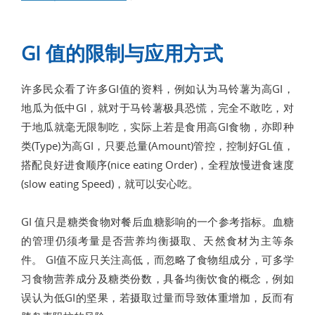
GI 值的限制与应用方式
许多民众看了许多GI值的资料，例如认为马铃薯为高GI，
地瓜为低中GI，就对于马铃薯极具恐慌，完全不敢吃，对
于地瓜就毫无限制吃，实际上若是食用高GI食物，亦即种
类(Type)为高GI，只要总量(Amount)管控，控制好GL值，
搭配良好进食顺序(nice eating Order)，全程放慢进食速度
(slow eating Speed)，就可以安心吃。
GI 值只是糖类食物对餐后血糖影响的一个参考指标。血糖
的管理仍须考量是否营养均衡摄取、天然食材为主等条
件。 GI值不应只关注高低，而忽略了食物组成分，可多学
习食物营养成分及糖类份数，具备均衡饮食的概念，例如
误认为低GI的坚果，若摄取过量而导致体重增加，反而有