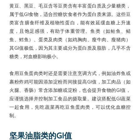
黄豆、黑豆、毛豆含等豆类含有丰富蛋白质及少量糖类，
属于低GI食物，适合控糖饮食者作为蛋白质来源。这些豆
类富含膳食纤维及植物性蛋白，能有效延缓血糖上升速
度，且饱足感强，有助于体重管理。鱼类（如鲑鱼、鲭
鱼、鳕鱼）、蛋类及肉类（如鸡胸肉、瘦牛肉、瘦猪肉）
其GI值极低，因为其主要成分为蛋白质及脂肪，几乎不含
糖类，对血糖影响极小。
食用豆鱼蛋肉类时还是需要注意烹调方式，例如油炸鱼或
裹粉炸鸡可能因添加淀粉而间接提高GI值，加工肉品（如
火腿、香肠）常含添加糖或淀粉，也会提升食物的GI值，
应谨慎选择并控制加工食品的摄取量。建议搭配低GI蔬菜
一起食用，先吃蔬菜再吃豆鱼蛋肉类，可以优化血糖控
制。
坚果油脂类的GI值