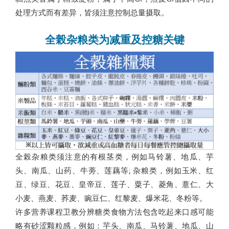
处理方式而有差异，皆须注意控制总量摄取。
全榖杂粮类为减重及控糖关键
全榖杂粮类须注意的有根茎类，例如马铃薯、地瓜、芋
头、南瓜、山药、牛蒡、莲藕等; 杂粮类，例如玉米、红
豆、绿豆、花豆、皇帝豆、莲子、粟子、菱角、薏仁、大
小麦、燕麦、荞麦、豌豆仁、红黎麦、爆米花、冬粉等。
许多营养课程卫教分辨糖类食物方法包含吃起来口感可能
略有砂涩颗粒感，例如：芋头、南瓜、马铃薯、地瓜、山