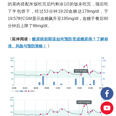
的菜肉搭配米饭吃完后约剩余1/2的饭未吃完，随后吃
了半包饼干，经过53分钟19:20血糖达179mg/dl，于
19:57时CGM显示血糖飙升至195mg/dl，血糖于餐后90
分钟后上降了96mg/dl。
〈延伸阅读：
糖尿病前期该如何预防变成糖尿病？了解标
准、风险与预防策略！
〉