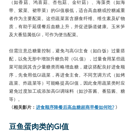
（如香菇、鸿喜菇、杏包菇、金针菇）、海藻类（如海
带、紫菜、裙带菜）的GI值极低，适合高血糖或控糖减重
者作为主要配菜。这些蔬菜富含膳食纤维、维生素及矿物
质，有助于延缓餐后血糖上升，并促进肠道健康。玉米笋
及大番茄属低GI，可作为便当配菜。
但需注意总糖量控制，避免与高GI主食（如白饭）过量搭
配，以免无形中增加升糖负荷（GL值），过量食用某些蔬
菜可能因其含少量糖类而略增血糖，建议搭配良好进食顺
序，先食用低GI蔬菜，再进食主食。不同烹调方式（如烤
蔬菜、炸蔬菜等）可能略提高GI值，因此食用蔬菜类时应
避免过度加工或添加高GI调味料（如沙茶酱、番茄酱、糖
等）。
〈相关影片：
进食顺序降餐后高血糖超商早餐如何吃?
〉
豆鱼蛋肉类的GI值