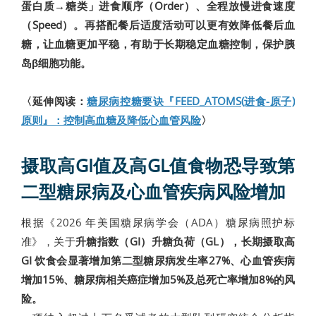
蛋白质→糖类」进食顺序（Order）、全程放慢进食速度
（Speed）。再搭配餐后适度活动可以更有效降低餐后血
糖，让血糖更加平稳，有助于长期稳定血糖控制，保护胰
岛β细胞功能。
〈延伸阅读：
糖尿病控糖要诀『FEED_ATOMS(进食-原子)
原则』：控制高血糖及降低心血管风险
〉
摄取高GI值及高GL值食物恐导致第
二型糖尿病及心血管疾病风险增加
根据《2026 年美国糖尿病学会（ADA）糖尿病照护标
准》，关于
升糖指数（GI）
升糖负荷（GL），
长期摄取高
GI 饮食会显著增加第二型糖尿病发生率27%、心血管疾病
增加15%、糖尿病相关癌症增加5%及总死亡率增加8%的风
险。