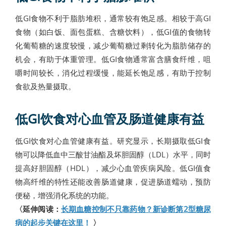
低GI食物不利于脂肪堆积，通常较有饱足感。相较于高GI
食物（如白饭、面包蛋糕、含糖饮料），低GI值的食物转
化葡萄糖的速度较慢，减少葡萄糖过剩转化为脂肪储存的
机会，有助于体重管理。低GI食物通常富含膳食纤维，咀
嚼时间较长，消化过程缓慢，能延长饱足感，有助于控制
食欲及热量摄取。
低GI饮食对心血管及肠道健康有益
低GI饮食对心血管健康有益。研究显示，长期摄取低GI食
物可以降低血中三酸甘油酯及坏胆固醇（LDL）水平，同时
提高好胆固醇（HDL），减少心血管疾病风险。低GI值食
物高纤维的特性还能改善肠道健康，促进肠道蠕动，预防
便秘，增强消化系统的功能。
〈延伸阅读：
长期血糖控制不只靠药物？新诊断第2型糖尿
病的起步关键在这里！
〉