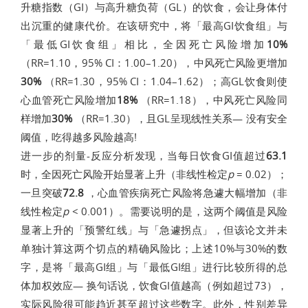
升糖指数（GI）与高升糖负荷（GL）的饮食，会让身体付
出沉重的健康代价。在该研究中，将「最高GI饮食组」与
「最低GI饮食组」相比，全因死亡风险增加
10%
（RR=1.10，95% CI：1.00–1.20），中风死亡风险更增加
30%
（RR=1.30，95% CI：1.04–1.62）；高GL饮食则使
心血管死亡风险增加
18%
（RR=1.18），中风死亡风险同
样增加
30%
（RR=1.30），且GL呈现线性关系— 没有安全
阈值，吃得越多风险越高!
进一步的剂量-反应分析发现，当每日饮食GI值超过
63.1
时，全因死亡风险开始显著上升（非线性检定
p
= 0.02）；
一旦突破
72.8
，心血管疾病死亡风险将急遽大幅增加（非
线性检定
p
< 0.001）。需要说明的是，这两个阈值是风险
显著上升的「预警红线」与「急遽拐点」，但该论文并未
单独计算这两个切点的精确风险比；上述10%与30%的数
字，是将「最高GI组」与「最低GI组」进行比较所得的总
体加权效应— 换句话说，饮食GI值越高（例如超过73），
实际风险很可能趋近甚至超过这些数字。此外，性别差异