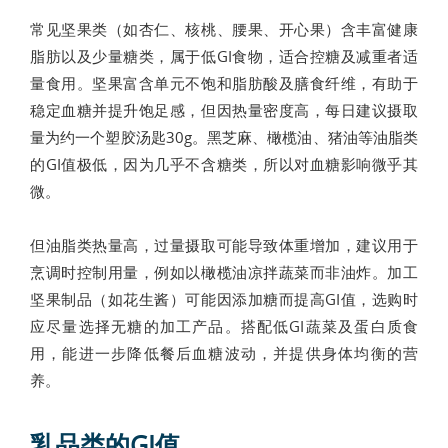
常见坚果类（如杏仁、核桃、腰果、开心果）含丰富健康
脂肪以及少量糖类，属于低GI食物，适合控糖及减重者适
量食用。坚果富含单元不饱和脂肪酸及膳食纤维，有助于
稳定血糖并提升饱足感，但因热量密度高，每日建议摄取
量为约一个塑胶汤匙30g。黑芝麻、橄榄油、猪油等油脂类
的GI值极低，因为几乎不含糖类，所以对血糖影响微乎其
微。
但油脂类热量高，过量摄取可能导致体重增加，建议用于
烹调时控制用量，例如以橄榄油凉拌蔬菜而非油炸。加工
坚果制品（如花生酱）可能因添加糖而提高GI值，选购时
应尽量选择无糖的加工产品。搭配低GI蔬菜及蛋白质食
用，能进一步降低餐后血糖波动，并提供身体均衡的营
养。
乳品类的GI值