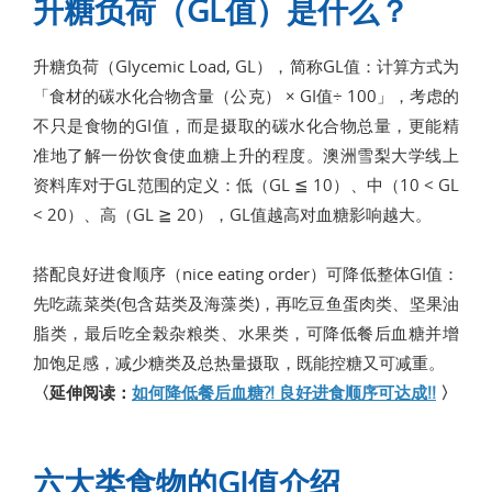
升糖负荷（GL值）是什么？
升糖负荷（Glycemic Load, GL），简称GL值：计算方式为
「食材的碳水化合物含量（公克） × GI值÷ 100」，考虑的
不只是食物的GI值，而是摄取的碳水化合物总量，更能精
准地了解一份饮食使血糖上升的程度。澳洲雪梨大学线上
资料库对于GL范围的定义：低（GL ≦ 10）、中（10 < GL
< 20）、高（GL ≧ 20），GL值越高对血糖影响越大。
搭配良好进食顺序（nice eating order）可降低整体GI值：
先吃蔬菜类(包含菇类及海藻类)，再吃豆鱼蛋肉类、坚果油
脂类，最后吃全榖杂粮类、水果类，可降低餐后血糖并增
加饱足感，减少糖类及总热量摄取，既能控糖又可减重。
〈延伸阅读：
如何降低餐后血糖?! 良好进食顺序可达成!!
〉
六大类食物的GI值介绍