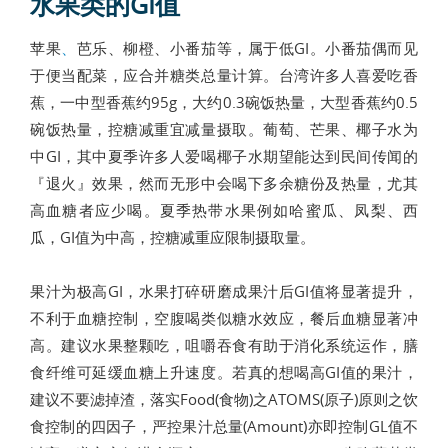
水果类的GI值
苹果
、
芭乐、柳橙、小番茄等，属于低GI。小番茄偶而见
于便当配菜，应合并糖类总量计算。台湾许多人喜爱吃香
蕉，一中型香蕉约95g，大约0.3碗饭热量，大型香蕉约0.5
碗饭热量，控糖减重宜减量摄取。葡萄、芒果、椰子水为
中GI，其中夏季许多人爱喝椰子水期望能达到民间传闻的
『退火』效果，然而无形中会喝下多余糖份及热量，尤其
高血糖者应少喝。夏季热带水果例如哈蜜瓜、凤梨、西
瓜，GI值为中高，控糖减重应限制摄取量。
果汁为极高GI，水果打碎研磨成果汁后GI值将显著提升，
不利于血糖控制，空腹喝类似糖水效应，餐后血糖显著冲
高。建议水果整颗吃，咀嚼吞食有助于消化系统运作，膳
食纤维可延缓血糖上升速度。若真的想喝高GI值的果汁，
建议不要滤掉渣，落实Food(食物)之ATOMS(原子)原则之饮
食控制的四因子，严控果汁总量(Amount)亦即控制GL值不