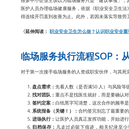
很多中小企业主误以为临场服务只是「建议事项」，
医护人员办理临场健康服务，依据《职业安全卫生法》
得连续开罚直到改善为止。此外，若因未落实导致劳
〈延伸阅读：
职业安全卫生怎么做？认识职业安全重
临场服务执行流程SOP：
对于第一次接手临场服务的人资或职安伙伴，与其死
盘点需求：
先看人数（是否满50 人）与风险
找对团队：
重点不是找医生就好，而是要确认对
签约定案：
白纸黑字写清楚，这次合作的频率是
系统报备（关键！）：
合约签完别忘了最重要的
进场执行：
让医护人员真正发挥功能，开始进行
归档保存：
凡走过必留下痕迹，相关纪录至少