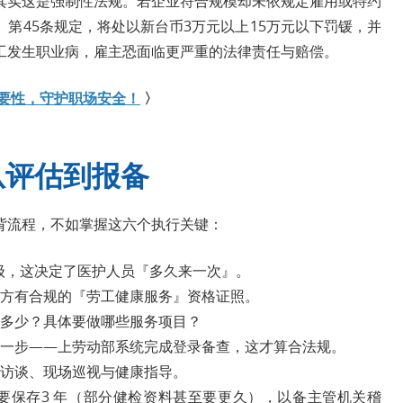
其实这是强制性法规。若企业符合规模却未依规定雇用或特约
第45条规定，将处以新台币3万元以上15万元以下罚锾，并
工发生职业病，雇主恐面临更严重的法律责任与赔偿。
要性，守护职场安全！
〉
从评估到报备
背流程，不如掌握这六个执行关键：
等级，这决定了医护人员『多久来一次』。
方有合规的『劳工健康服务』资格证照。
多少？具体要做哪些服务项目？
一步——上劳动部系统完成登录备查，这才算合法规。
访谈、现场巡视与健康指导。
要保存3 年（部分健检资料甚至要更久），以备主管机关稽